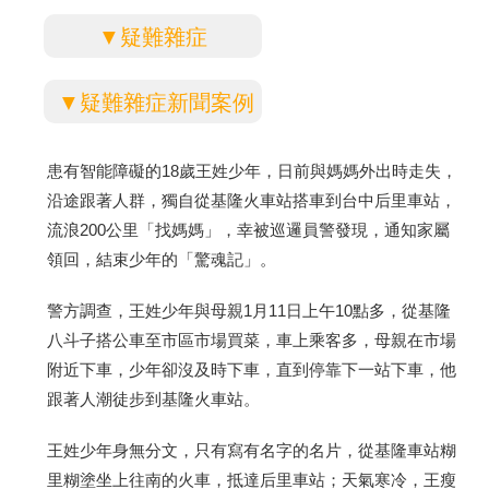
▼疑難雜症
▼疑難雜症新聞案例
患有智能障礙的18歲王姓少年，日前與媽媽外出時走失，
沿途跟著人群，獨自從基隆火車站搭車到台中后里車站，
流浪200公里「找媽媽」，幸被巡邏員警發現，通知家屬
領回，結束少年的「驚魂記」。
警方調查，王姓少年與母親1月11日上午10點多，從基隆
八斗子搭公車至市區市場買菜，車上乘客多，母親在市場
附近下車，少年卻沒及時下車，直到停靠下一站下車，他
跟著人潮徒步到基隆火車站。
王姓少年身無分文，只有寫有名字的名片，從基隆車站糊
里糊塗坐上往南的火車，抵達后里車站；天氣寒冷，王瘦