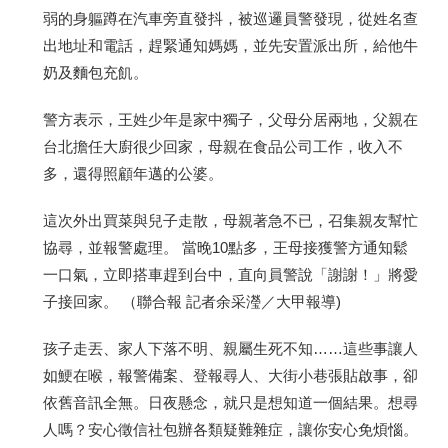
弱的身軀蹲在汽車旁直發抖，被巡邏員警發現，從姓名查
出地址和電話，趕緊通知媽媽，並先安置派出所，給他牛
奶及麵包充飢。
警方表示，王姓少年是家中獨子，父母分居兩地，父親在
台北擔任大廚很少回家，母親在食品公司工作，收入不
多，還得照顧年邁的公婆。
這次外出買菜與兒子走散，母親著急不已，召集親友幫忙
協尋，並報警處理。 當晚10點多，王母接獲警方通知鬆
一口氣，立即搭車趕到台中，直向員警說「謝謝！」將愛
子接回家。 （聯合報 記者余采瀅／大甲報導)
孩子走丟、家人下落不明、親屬生死不知……這些事讓人
如鯁在喉，報警備案、登報尋人、大街小巷張貼啟事，卻
依舊音訊全無。日夜懸念，就只是想知道一個結果。想尋
人嗎？安心徵信社包辦各類疑難雜症，讓你安心免煩惱。