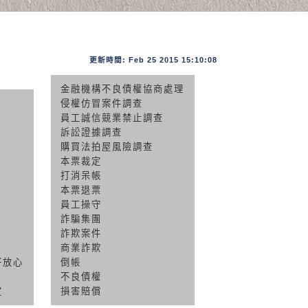
更新時間: Feb 25 2015 15:10:08
金融機構不良債權協商處理
侵權仿冒案件調查
員工誠信競業禁止調查
訴訟證據調查
購買法拍屋風險調查
本票裁定
打消呆帳
本票退票
員工操守
詐騙集團
詐欺案件
商業詐欺
好放心
倒帳
不良債權
定
損害賠償