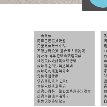
工商徵信
阿里巴巴假貨泛濫
民營徵信時代來臨
不願加碼投資 遭合夥人關狗籠
L
狗咬狗 詐欺犯騙角頭遭囚禁
紅景天詐欺餘黨繼續行騙
詐欺罪之刑法與追訴期
詐欺犯的緩刑與罰金
背信罪是什麼
侵占罪刑法上之責任
合夥入股注意事項
投資小百科－當心營業員非法吸金
投資＝投機＝賭博？
裴勇俊涉詐騙被告