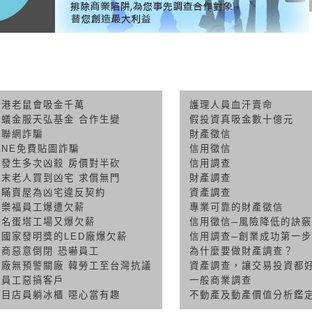
香港老鼠會吸金千萬
護理人員血汗賣命
螞蟻金服天弘基金 合作生變
假投資真吸金數十億元
迅聯網詐騙
財產徵信
INE免費貼圖詐騙
信用徵信
曾發生多次凶殺 房價對半砍
信用調查
癌末老人買到凶宅 求償無門
財產調查
隱瞞賣屋為凶宅違反契約
資產調查
家樂福員工爆遭欠薪
專業可靠的財產徵信
知名蛋塔工場又爆欠薪
信用徵信─風險降低的訣竅
獲國家發明獎的LED廠爆欠薪
信用調查─創業成功第一步
富商惡意倒閉 恐嚇員工
為什麼要做財產調查？
台廠無預警關廠 韓勞工至台灣抗議
資產調查，讓交易投資都
英員工惡搞客戶
一般商業調查
白目店員躺冰櫃 噁心當有趣
不動產及動產價值分析鑑