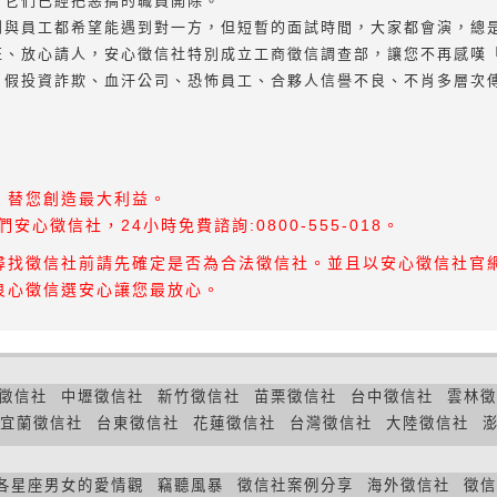
，它們已經把惡搞的職員開除。
闆與員工都希望能遇到對一方，但短暫的面試時間，大家都會演，總
班、放心請人，安心徵信社特別成立工商徵信調查部，讓您不再感嘆
、假投資詐欺、血汗公司、恐怖員工、合夥人信譽不良、不肖多層次
，替您創造最大利益。
心徵信社，24小時免費諮詢:0800-555-018。
尋找徵信社前請先確定是否為合法徵信社。並且以安心徵信社官網
良心徵信選安心讓您最放心。
徵信社
中壢徵信社
新竹徵信社
苗栗徵信社
台中徵信社
雲林徵
宜蘭徵信社
台東徵信社
花蓮徵信社
台灣徵信社
大陸徵信社
各星座男女的愛情觀
竊聽風暴
徵信社案例分享
海外徵信社
徵信