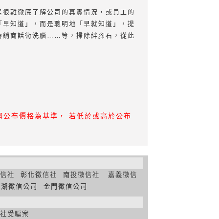
是很難徹底了解公司的真實情況，或員工的
「早知道」，而是聰明地「早就知道」，提
傳銷商話術洗腦……等，掃除絆腳石，從此
公布價格為基準， 若低於或高於公布
信社
彰化徵信社
南投徵信社
嘉義徵信
澎湖徵信公司
金門徵信公司
社受騙案