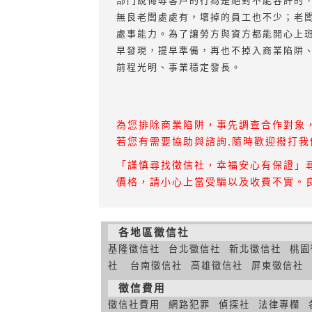
部門說侮辱客戶的行為是絕對不能容許的
無良老闆處處有，壞掉的員工也不少；老
處事能力。為了讓勞方與資方都能開心上
早發現，提早準備，再也不掉入商業陷阱
前程光明、事業穩定發長。
為您排除商業陷阱，事先調查合作對象
若您有需要協助與諮詢,隨時歡迎撥打我們安
「謹慎尋找徵信社，幸福安心有保證」
價格，請小心上當受騙以及收費不實。
各地區徵信社
基隆徵信社
台北徵信社
新北徵信社
桃園
社
台南徵信社
高雄徵信社
屏東徵信社
徵信費用
徵信社費用
網路犯罪
偵探社
法律專欄