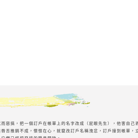
成而惡搞，把一個訂戶在帳單上的名字改成（屁眼先生），他害自己
盡唇舌推銷不成，懷恨在心，就竄改訂戶名稱洩忿，訂戶接到帳單，