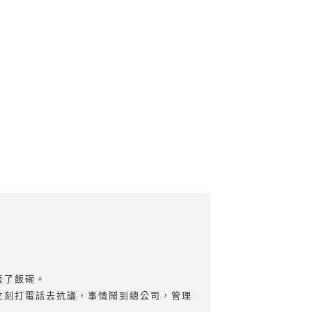
丟了飯碗。
立刻打電話去抗議，事情鬧到總公司，管理