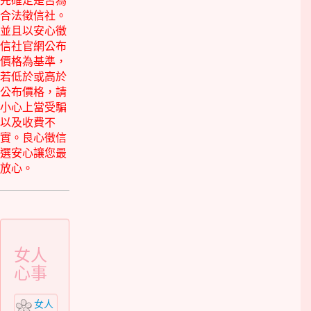
先確定是否為
合法徵信社。
並且以安心徵
信社官網公布
價格為基準，
若低於或高於
公布價格，請
小心上當受騙
以及收費不
實。良心徵信
選安心讓您最
放心。
女人
心事
女人