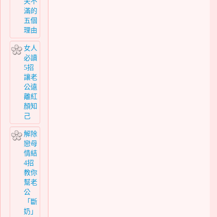
夫不
滿的
五個
理由
女人
必讀
5招
讓老
公遠
離紅
顏知
己
解除
戀母
情結
4招
教你
幫老
公
「斷
奶」