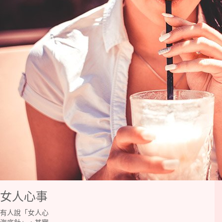
女人心事
有人說「女人心