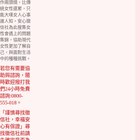
作兩頭燒，比傳
統女性還累，只
能大嘆女人心事
誰人知。安心徵
信社為此搜集女
性會遇上的問題
集錦，協助現代
女性更加了解自
己，與面對生活
中的種種挑戰。
若您有需要協
助與諮詢，隨
時歡迎撥打我
們24小時免費
諮詢:0800-
555-018。
「謹慎尋找徵
信社，幸福安
心有保證」尋
找徵信社前請