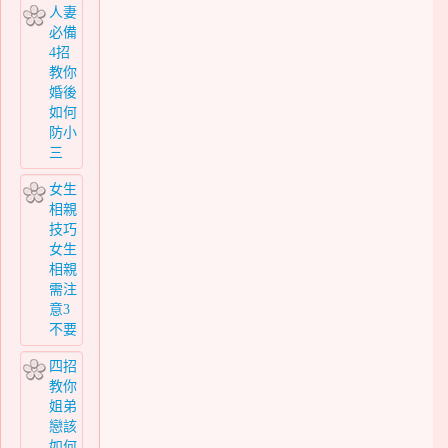
人妻
必備
4招
教你
婚後
如何
防小
三
女生
相親
技巧
女生
相親
需注
意3
不要
四招
教你
姐弟
戀該
如何