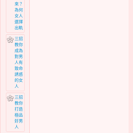
來？
為何
女人
選擇
出軌
三招
教你
成為
對男
人有
致命
誘惑
的女
人
三招
教你
打造
極品
好男
人