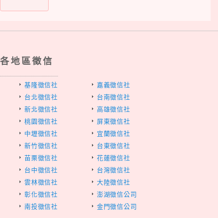
各地區徵信
基隆徵信社
嘉義徵信社
台北徵信社
台南徵信社
新北徵信社
高雄徵信社
桃園徵信社
屏東徵信社
中壢徵信社
宜蘭徵信社
新竹徵信社
台東徵信社
苗栗徵信社
花蓮徵信社
台中徵信社
台灣徵信社
雲林徵信社
大陸徵信社
彰化徵信社
澎湖徵信公司
南投徵信社
金門徵信公司