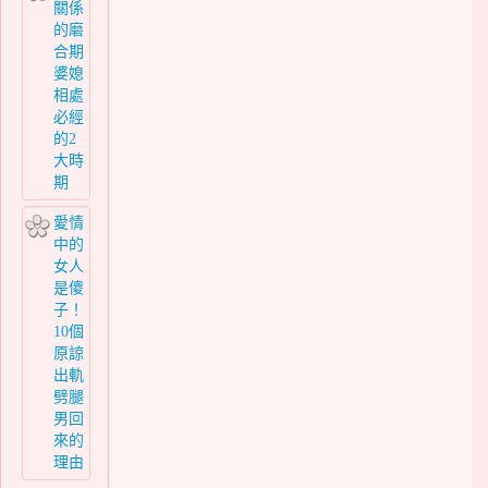
關係
的磨
合期
婆媳
相處
必經
的2
大時
期
愛情
中的
女人
是傻
子！
10個
原諒
出軌
劈腿
男回
來的
理由