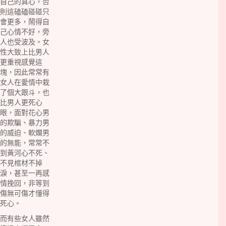
自己的真心，否
則這磕磕碰碰只
會更多，鬧得自
己心情不好，旁
人也受波及。女
性大致上比男人
更重視感覺這
塊，因此常常有
女人在愛情中栽
了個大跟斗，也
比男人更死心
眼，面對花心男
的欺騙、暴力男
的威迫、軟爛男
的無能，常常不
到黃河心不死、
不見棺材不掉
淚，甚至一再感
情挽回，非等到
傷無可傷才懂得
死心。
而有些女人雖然