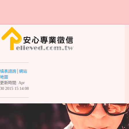
填表諮詢
│
網站
地圖
更新時間: Apr
30 2015 15:14:08