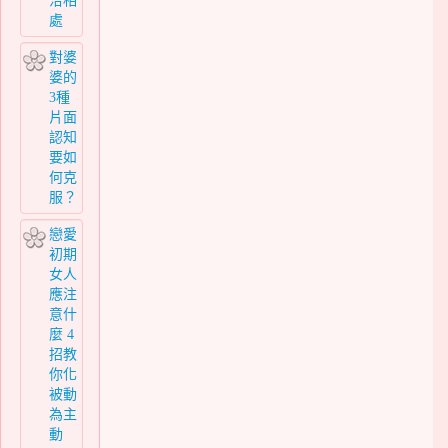
洽相
處
對婆
婆的
3種
片面
認知
要如
何克
服？
戀愛
初期
女人
應注
意什
麼 4
招教
你化
被動
為主
動