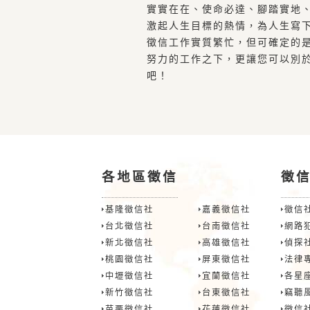
實實在在、使命必達、腳踏實地
激起人生目標的熱情，為人生寫
徵信工作實質繁忙，但可確定的
努力的工作之下，更讓您可以別
吧！
各地區徵信
徵
基隆徵信社
嘉義徵信社
徵信
台北徵信社
台南徵信社
網路
新北徵信社
高雄徵信社
偵探
桃園徵信社
屏東徵信社
法律
中壢徵信社
宜蘭徵信社
各星
新竹徵信社
台東徵信社
竊聽
苗栗徵信社
花蓮徵信社
徵信