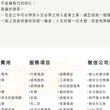
、不投機取巧的同仁。
下美麗的樂章。
是，在此之中可以學到人生必學之待人處事之事，讓您成為一個
於一般上班族快速存到第一桶金，人生的第一份大禮，若是有興
信費用
服務項目
徵信公司
社費用
行蹤蒐證
疑難雜症
徵心好康活動
犯罪
感情挽回
工商徵信
徵信公司推薦
社
感情破壞
訴訟證據蒐集
優良徵信社
專欄
外遇
婚前徵信
合法徵信社
座男女的愛情觀
抓姦
證據保全
熱門重大新聞
風暴
包二奶
家暴蒐證
徵信社公會
社案例分享
子女行蹤調查
私家偵探
GPS定位