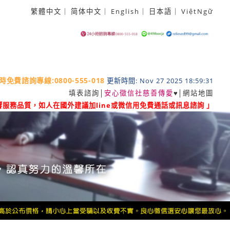
繁體中文
｜
简体中文
｜
English
｜
日本語
｜
ViệtNgữ
時免費諮詢專線:0800-555-018
更新時間: Nov 27 2025 18:59:31
填表諮詢
│
安心徵信社慈善傳愛
♥│
網站地圖
響服務品質，如人在國外建議加line或微信用免費通話或訊息諮詢 」