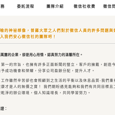
服務
委託流程
團隊介紹
徵信社收費
徵信
喻的神祕想像，普羅大眾之人們對於徵信人員的許多問題與
入我們安心徵信社的團隊吧！
頭萬露的企業，卻是用心用情，認真努力的溫馨所在。
戶第一的宗旨，也擁有許多正面新聞的豎立，客戶的擁戴，創造
給予成功機會和榮耀，分享公司盈餘分配，提升人才。
，工作雖然辛苦卻也會照顧到之生活的平衡以及休息品質-我們重
康才是人的無價之寶！ 我們期盼遇見能夠和我們有共同目標且
服乾淨的辦公環境，個人知識增長，共同學習努力。
保證：