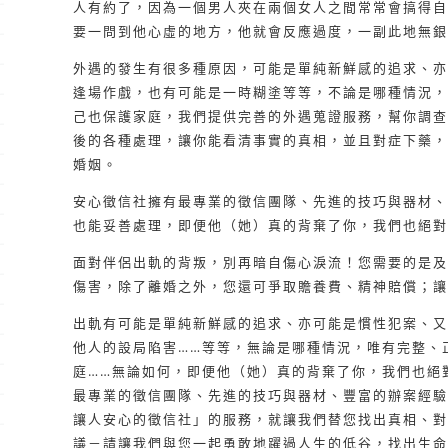
人有約了，因為一個男人夾在兩個女人之間常常會搞得自
要一問到他心虛的地方，他就會反應過度，一副此地無銀
外遇的發生有很多種原因，可能是單純新鮮感的追求、亦
逢場作戲，也有可能是一時糊塗等等，不論是哪種情況，
己也保護家庭，我們提供完善的外遇蒐證服務，幫你調查
後的各種處理，讓你能看清事實的真相，並且對症下藥，
婚姻。
安心徵信社擁有最專業的徵信團隊、先進的技巧與器材、
也能妥善處理，即便他（她）真的背棄了你，我們也絕對
面對伴侶出軌的背叛，別再暗自傷心淚流！您需要的是及
傷害，除了離婚之外，您還可爭取贍養費、精神賠償；讓
出軌有可能是單純新鮮感的追求、亦可能是慣性犯案、又
他人的設局陷害……等等，無論是哪種情況，唯有完整、
庭……無論如何，即便他（她）真的背棄了你，我們也絕
最專業的徵信團隊、先進的技巧與器材、豐富的辦案經驗
讓人安心的徵信社」的服務，就讓我們替您找出真相、對
議－請讓我們與您一起勇敢地躍過人生的低谷，找出生命