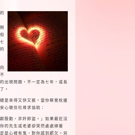
的
剛
但
七
的
向
不
的出現問題，不一定為七年，或長
了。
總是來得又快又狠，當你察覺枕邊
安心徵信社尋求協助：
獻殷勤，非奸即盜。」如果最近沒
你的先生或老婆卻突然處處順著
定是心裡有鬼，對你感到虧欠。另