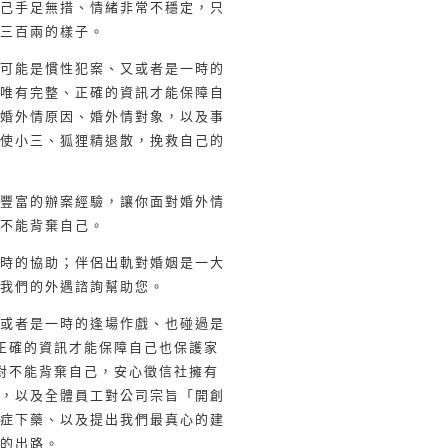
己手足無措、情緒非常不穩定，只
三百兩的樣子。
可能是慣性犯案、又或者是一時的
唯有完整、正確的資訊才能保障自
婚外情原因、婚外情對象，以及事
使小三、狐狸精退散，挽救自己的
豐富的辦案經驗，讓你面對婚外情
不能背棄自己。
時的協助；伴侶出軌對婚姻是一大
我們的外遇諮詢幫助您。
或者是一時的逢場作戲、也碰過是
正確的資訊才能保障自己也保護家
對不能背棄自己，安心徵信社擁有
，以及全體員工對公司宗旨「開創
症下藥、以及提出我們最真心的建
的出路。