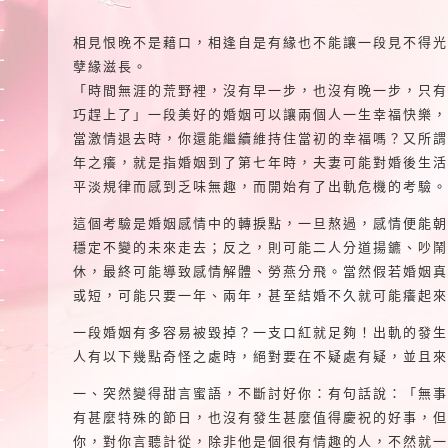
相見恨晚不是藉口，相逢自是有緣也不能讓一段見不得光
孽緣滋長。
「時間無涯的荒野裡，沒有早一步，也沒有晚一步，只有
巧趕上了」一段美好的婚姻可以讓兩個人一生幸福快樂，
當激情退去時，你還能繼續維持住當初的幸福嗎？又所謂
年之癢，就是指婚姻到了第七年時，夫妻可能對婚後生活
平淡規律而感到乏味無趣，而開始有了出軌危機的考驗。
這個考驗是婚姻感情中的轉捩點，一旦熬過，感情便能朝
穩定不變的未來走去；反之，則可能二人分道揚鑣、吵鬧
休，最終可能導致感情解體、勞燕分飛。當然假若婚姻真
或短，可能只要一年、兩年，甚至結婚不久就可能癢起來
一段婚姻有多容易被毀掉？一支口紅就足夠！出軌的發生
人有以下幾點奇怪之處時，絕對要在不疑處有疑，並且來
一、突然變得甜言蜜語，不斷討好你：有句話說：「無事
有甚麼特殊的節日，也沒有發生甚麼值得慶祝的好事，但
你，對你言聽計從，除非他是個很有情趣的人，不然就一