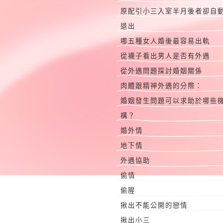
原配引小三入室半月後者卻自
退出
哪五種女人婚後最容易出軌
從襪子看出男人是否有外遇
從外遇問題探討婚姻關係
肉體跟精神外遇的分際：
婚姻發生問題可以求助於哪些
構？
婚外情
地下情
外遇協助
偷情
偷腥
揪出不能公開的戀情
揪出小三