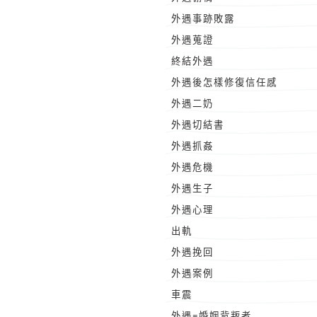
外遇事跡敗露
外遇蒐證
終結外遇
外遇後怎樣修復信任感
外遇二奶
外遇切結書
外遇抓姦
外遇危機
外遇生子
外遇心理
出軌
外遇挽回
外遇案例
車震
外遇=婚姻背叛者