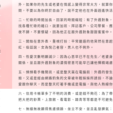
外，如果你的先生或老婆在情感上變得非常大方，就算你
動
問，不要以為你終於自由了，說不定他也在外面逍遙快活
二、忙碌的時間加長，回家的時間縮短：有了外遇對象，
找各種忙碌的藉口，說要加班、拜訪客戶、公司聚餐、應
夜不歸，不要懷疑，因為他正在跟外遇對象甜甜蜜蜜中。
三、開始在意外表，重視打扮：平常邋遢的他突然在意起
紅，俗話說，女為悅己者容，男人也不例外。
機
四、性愛次數明顯減少：因為心思早已不在先生／老婆身
關係，並且跟外遇對象的濃情密意可能早已讓他殫精竭慮
五、頻頻看手機簡訊，或是整天窩在電腦前：外遇的發生
姐，又或是經由網路釣魚的文章被年輕妹妹所誘拐，不論
愛跟你聊天，而是整天盯著手機或是電腦，與他人熱線你
六、信用卡帳單多了不明的消費，或是錢不夠花：為了帶
把大把的鈔票，上旅館、看電影、踏青等等都是不可避免
七、無緣無故顯得焦慮煩躁、坐立不安，並且亂發脾氣：