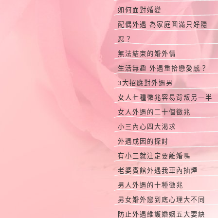
如何面對婚變
配偶外遇 為家庭圓滿只好隱
忍？
無法結束的婚外情
生活無趣 外遇重拾戀愛感？
3大招應對外遇男
女人七種徵兆容易背叛另一半
女人外遇的二十個徵兆
小三內心四大渴求
外遇成因的探討
有小三就注定要離婚嗎
老婆賓館外遇我車內抽煙
男人外遇的十種徵兆
男女婚外戀到底心理大不同
防止外遇維護婚姻五大要訣