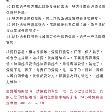
他。
10.時常給予對方關心以及良好的溝通，雙方性關係必須協調
保持鮮鮮感。
11.雙方若溝通有障礙，可以求救婚姻專家或者身旁親友。
12.若外遇後無法再復合，那麼最後也要保持冷靜，為自身的
權益掌握外遇證據。
13.給外遇者時間去沈澱結束婚外情的傷痛，給予一些溫暖與
寬容。
相愛很容易，相守卻很難。愛情很脆弱，任何一個人鬆手，
都會分道揚鑣。如相愛，就奔著結婚去，不要用青春賭愛
情。時間越長愛情越淡青春越少，用青春賭愛情，輸定了。
愛情不是一陣子，有責任的愛情，是一輩子的。所以，兩個
人若白頭偕老，就需都愛對方，都願意為對方犧牲，一起用
力維持。
面對婚姻問題時，請讓我們幫您一把，安心徵信社與您一同
關心您的婚姻煩惱，幫助您創造幸福的未來! 24小時免費諮
詢專線:0800-555-018