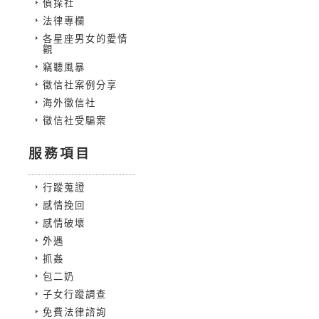
偵探社
法律專欄
各星座男女的愛情
觀
竊聽風暴
徵信社案例分享
海外徵信社
徵信社受騙案
服務項目
行蹤蒐證
感情挽回
感情破壞
外遇
抓姦
包二奶
子女行蹤調查
免費法律諮詢