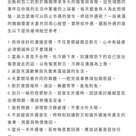
出軌和包二奶對於婚姻帶來多大的傷害與背叛，這些殘酷的
事件在你我的生活中繁複的上演著，每天都會有人為此而煩
惱，該怎麼做可以防止外遇的發生，終結外遇呢？一段美滿
的婚姻需要夫妻共同用心經營，要終結外遇，擺脫外遇的發
生以下提供幾項給您參考：
1.保持良好的溝通習慣，不任意懷疑猜忌對方，心中有疑慮
必須開誠佈公不要隱藏。
2.當兩人意見不合時，先冷靜下來，別讓憤怒下的自己說出
傷害彼此的話，以免傷害對方，冷靜在溝通為上策。
3.家庭充滿歡樂與充實美滿協調的生活。
4.夫妻間培養共同的興趣，一起完成事務增加親密感。
5.對於夜間場所，酒店，舞廳等等，能免則免。
6.別只一昧的怪罪對方，若發生外遇時，因該探討婚姻是否
出現問題，應該修補及反省。
7.面對問題，須理智冷靜處理，不要大吵大鬧。
8.不該縱容外遇發生，時時刻刻讓對方知道外遇後所產生的
後果，用愛與熱情挽回。
9.當另一半外遇後，若有悔意要回頭，應該試著寬容信任