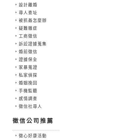
設計離婚
尋人查址
被抓姦怎麼辦
疑難雜症
工商徵信
訴訟證據蒐集
婚前徵信
證據保全
家暴蒐證
私家偵探
婚姻挽回
手機監聽
感情調查
徵信社尋人
徵信公司推薦
徵心好康活動