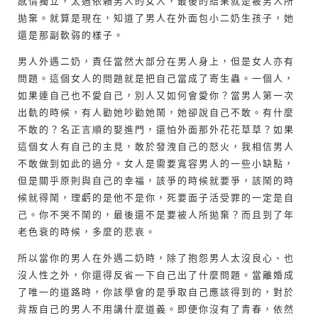
感情獨立，太過依賴男人的女人，最後的結果就是被男人所
拋棄。就算是現在，知道了男人在外面包小二奶生孩子，她
還是那副軟弱的樣子。
男人外遇二奶，責任當然大部分在男人身上，但是女人亦有
問題。這個女人的問題就是把自己當成了寄生蟲。一個人，
如果連自己也不愛自己，別人又如何會愛你？當男人第一次
出軌的時候，有人勸她吵勸她鬧，她卻說自己不敢。有什麼
不敢的？名正言順的娶進門，還怕外面那外花花草草？如果
這個女人有自己的主見，敢於發洩自己的怒火，我相信男人
不敢做到如此的過分。女人是需要寬容男人的一些小缺點，
但是關乎原則與自己的幸福，該爭的時候就要爭，該鬧的時
候就得鬧，理虧的是他不是你，死要面子活受罪的一定是自
己。你不哭不鬧的，最後還不是要被人所拋棄？而且到了年
老色衰的時候，多麼的悲哀。
所以當你的男人在外遇二奶時，除了抱怨男人太沒良心、也
沒人性之外，你還得反省一下自己出了什麼問題。當離婚成
了唯一的道路時，你該學會的是爭取自己應該得到的，對於
背叛自己的男人不用講什麼道義。即便你沒有了青春，依然