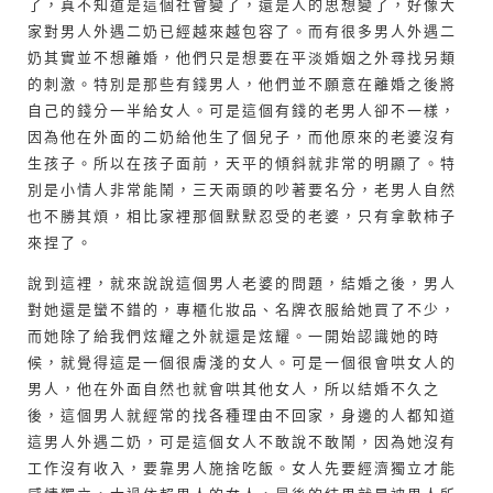
了，真不知道是這個社會變了，還是人的思想變了，好像大
家對男人外遇二奶已經越來越包容了。而有很多男人外遇二
奶其實並不想離婚，他們只是想要在平淡婚姻之外尋找另類
的刺激。特別是那些有錢男人，他們並不願意在離婚之後將
自己的錢分一半給女人。可是這個有錢的老男人卻不一樣，
因為他在外面的二奶給他生了個兒子，而他原來的老婆沒有
生孩子。所以在孩子面前，天平的傾斜就非常的明顯了。特
別是小情人非常能鬧，三天兩頭的吵著要名分，老男人自然
也不勝其煩，相比家裡那個默默忍受的老婆，只有拿軟柿子
來捏了。
說到這裡，就來說說這個男人老婆的問題，結婚之後，男人
對她還是蠻不錯的，專櫃化妝品、名牌衣服給她買了不少，
而她除了給我們炫耀之外就還是炫耀。一開始認識她的時
候，就覺得這是一個很膚淺的女人。可是一個很會哄女人的
男人，他在外面自然也就會哄其他女人，所以結婚不久之
後，這個男人就經常的找各種理由不回家，身邊的人都知道
這男人外遇二奶，可是這個女人不敢說不敢鬧，因為她沒有
工作沒有收入，要靠男人施捨吃飯。女人先要經濟獨立才能