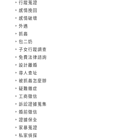
行蹤蒐證
感情挽回
感情破壞
外遇
抓姦
包二奶
子女行蹤調查
免費法律諮詢
設計離婚
尋人查址
被抓姦怎麼辦
疑難雜症
工商徵信
訴訟證據蒐集
婚前徵信
證據保全
家暴蒐證
私家偵探