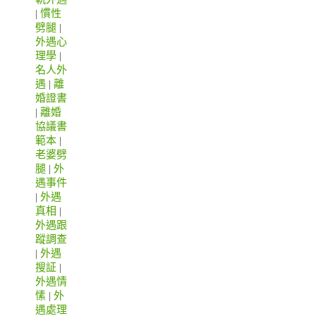
|
慣性
劈腿
|
外遇心
理學
|
名人外
遇
|
離
婚證書
|
離婚
協議書
範本
|
老婆劈
腿
|
外
遇事件
|
外遇
真相
|
外遇跟
蹤調查
|
外遇
搜証
|
外遇情
愫
|
外
遇處理