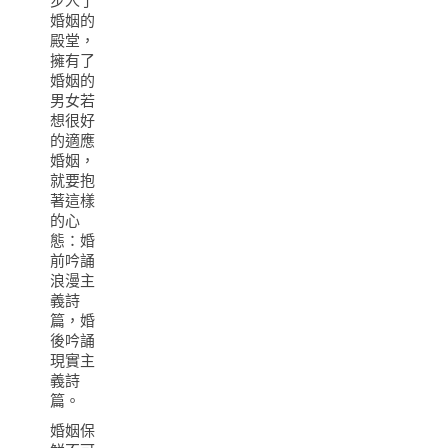
步人了
婚姻的
殿堂，
擁有了
婚姻的
男女若
想很好
的適應
婚姻，
就要抱
著這樣
的心
態：婚
前吟誦
浪漫主
義詩
篇，婚
後吟誦
現實主
義詩
篇。
婚姻保