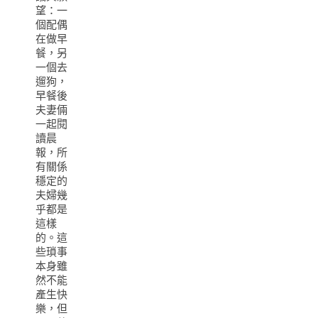
望：一
個配偶
在做早
餐，另
一個去
遛狗，
早餐後
夫妻倆
一起閱
讀晨
報，所
有關係
穩定的
夫婦幾
乎都是
這樣
的。這
些瑣事
本身雖
然不能
產生快
樂，但