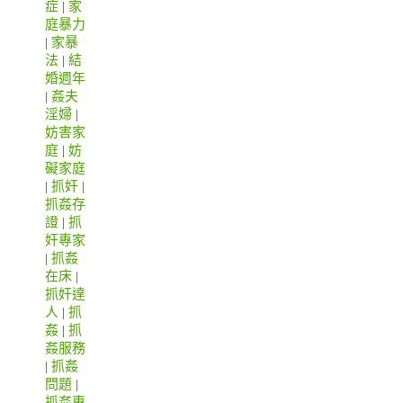
症
|
家
庭暴力
|
家暴
法
|
結
婚週年
|
姦夫
淫婦
|
妨害家
庭
|
妨
礙家庭
|
抓奸
|
抓姦存
證
|
抓
奸專家
|
抓姦
在床
|
抓奸達
人
|
抓
姦
|
抓
姦服務
|
抓姦
問題
|
抓姦專