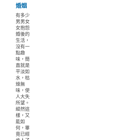
婚姻
有多少
男男女
女抱怨
婚後的
生活，
沒有一
點趣
味，簡
直就是
平淡如
水，枯
燥無
味，使
人大失
所望。
縱然這
樣，又
能如
何，畢
竟已經