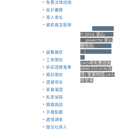
免費法律諮詢
設計離婚
尋人查址
被抓姦怎麼辦
隱私權政策
© 2014, 安心
徵信
社
power by 安心
徵信社|
合法徵信
社
|
徵信社收費標
疑難雜症
準
工商徵信
24小時免費諮詢
訴訟證據蒐集
0800-555-018(台
灣) 營業時間:24小
婚前徵信
時營業
證據保全
家暴蒐證
私家偵探
婚姻挽回
手機監聽
感情調查
徵信社尋人