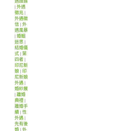
遇證據
|
外遇
徵兆
|
外遇徵
信
|
外
遇風暴
|
婚姻
迷思
|
結婚儀
式
|
第
四者
|
印尼新
娘
|
印
尼新娘
外遇
|
婚紗展
|
離婚
典禮
|
離婚手
續
|
性
外遇
|
先有後
婚
|
外