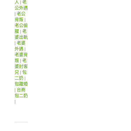
人
|
老
公外遇
|
老公
背叛
|
老公偷
腥
|
老
婆出軌
|
老婆
外遇
|
老婆背
叛
|
老
婆討客
兄
|
包
二奶
|
包離婚
|
台商
包二奶
|