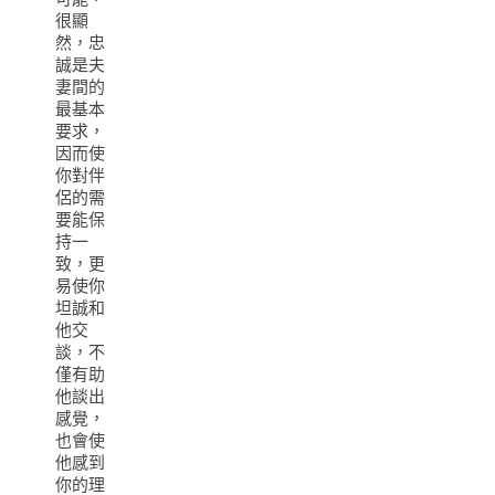
很顯
然，忠
誠是夫
妻間的
最基本
要求，
因而使
你對伴
侶的需
要能保
持一
致，更
易使你
坦誠和
他交
談，不
僅有助
他談出
感覺，
也會使
他感到
你的理