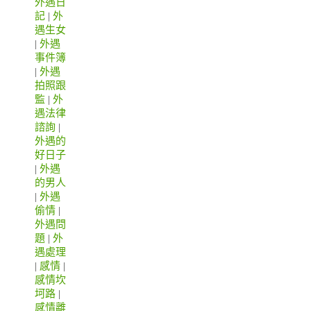
外遇日
記
|
外
遇生女
|
外遇
事件簿
|
外遇
拍照跟
監
|
外
遇法律
諮詢
|
外遇的
好日子
|
外遇
的男人
|
外遇
偷情
|
外遇問
題
|
外
遇處理
|
感情
|
感情坎
坷路
|
感情離