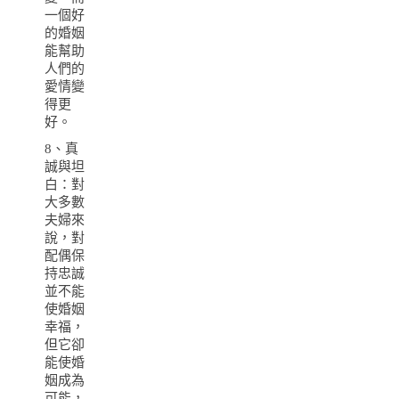
一個好
的婚姻
能幫助
人們的
愛情變
得更
好。
8、真
誠與坦
白：對
大多數
夫婦來
說，對
配偶保
持忠誠
並不能
使婚姻
幸福，
但它卻
能使婚
姻成為
可能，