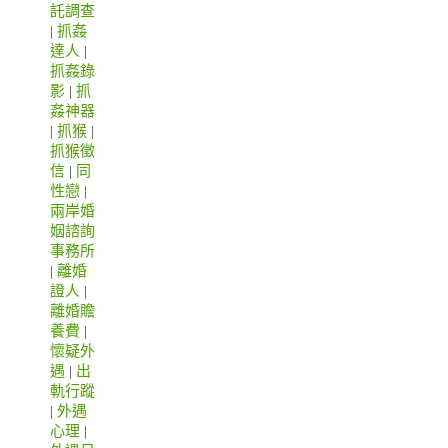
託調查
|
抓姦
達人
|
抓姦錄
影
|
抓
姦神器
|
抓猴
|
抓猴徵
信
|
同
性戀
|
兩岸婚
姻諮詢
事務所
|
離婚
證人
|
離婚贍
養費
|
懷疑外
遇
|
出
軌行蹤
|
外遇
心理
|