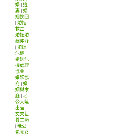
婚
|
逃
妻
|
婚
姻挽回
|
婚姻
救星
|
婚姻婚
姻仲介
|
婚姻
危機
|
婚姻危
機處理
協會
|
婚姻協
商
|
婚
姻與家
庭
|
老
公大陸
出差
|
丈夫包
養二奶
|
老公
包養女