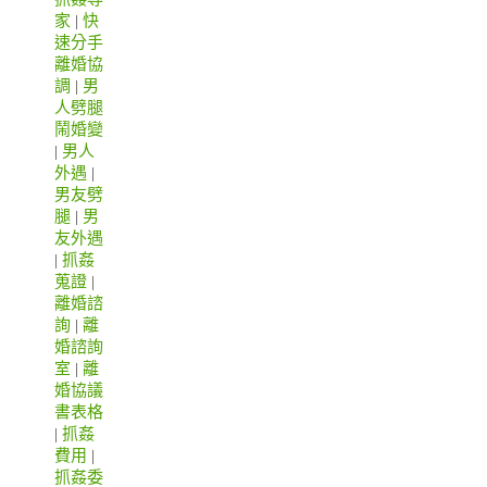
家
|
快
速分手
離婚協
調
|
男
人劈腿
鬧婚變
|
男人
外遇
|
男友劈
腿
|
男
友外遇
|
抓姦
蒐證
|
離婚諮
詢
|
離
婚諮詢
室
|
離
婚協議
書表格
|
抓姦
費用
|
抓姦委