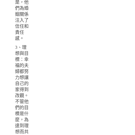
是，他
們為婚
姻關係
注入了
信任和
責任
感。
3、理
想與目
標：幸
福的夫
婦都努
力想讓
自己的
家得到
改觀。
不管他
們的目
標是什
麼，為
達到理
想而共