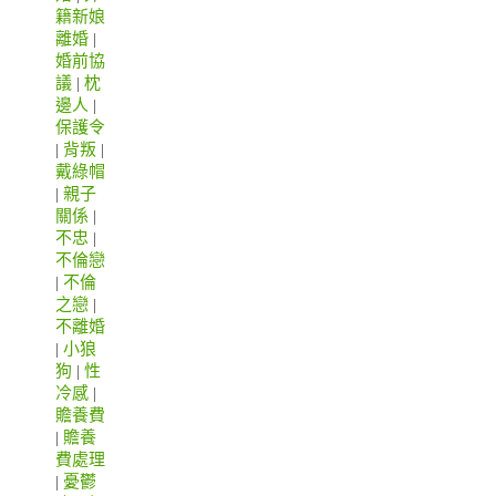
籍新娘
離婚
|
婚前協
議
|
枕
邊人
|
保護令
|
背叛
|
戴綠帽
|
親子
關係
|
不忠
|
不倫戀
|
不倫
之戀
|
不離婚
|
小狼
狗
|
性
冷感
|
贍養費
|
贍養
費處理
|
憂鬱