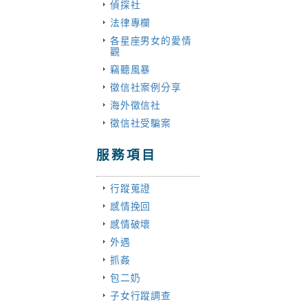
偵探社
法律專欄
各星座男女的愛情
觀
竊聽風暴
徵信社案例分享
海外徵信社
徵信社受騙案
服務項目
行蹤蒐證
感情挽回
感情破壞
外遇
抓姦
包二奶
子女行蹤調查