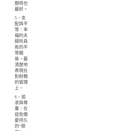
期待也
最好。
5、支
配與平
等：幸
福的夫
婦所具
有的平
等關
係，最
清楚地
表現在
對財務
的管理
上。
6、追
求與尊
重：在
這些婚
愛持久
的“朋