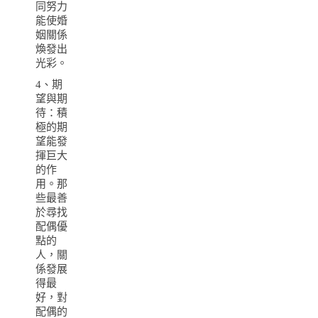
同努力
能使婚
姻關係
煥發出
光彩。
4、期
望與期
待：積
極的期
望能發
揮巨大
的作
用。那
些最善
於尋找
配偶優
點的
人，關
係發展
得最
好，對
配偶的