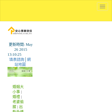
Toggl
navig
更新時間: May
26 2015
13:10:25
填表諮詢
│
網
站地圖
婚姻大
小事
|
婚禮
|
老婆偷
腥
|
出
軌外遇