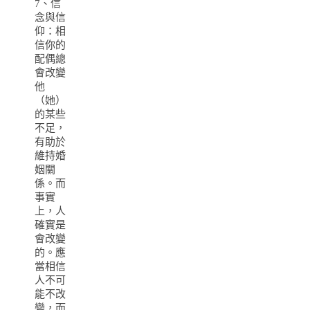
7、信
念與信
仰：相
信你的
配偶總
會改變
他
（她）
的某些
不足，
有助於
維持婚
姻關
係。而
事實
上，人
確實是
會改變
的。應
當相信
人不可
能不改
變，而