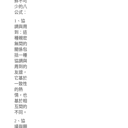
鮮不可
少的八
公式：
1、協
調與周
到：這
種親密
無間的
關係包
括一種
協調與
周到的
友誼，
它基於
一致性
的熱
情，也
基於相
互間的
不同。
2、協
議與願