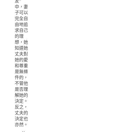
友”
中，妻
子可以
完全自
由地追
求自己
的理
想，她
知道她
丈夫對
她的愛
和尊重
是無條
件的，
不管他
是否理
解她的
決定。
反之，
丈夫的
決定也
亦然。