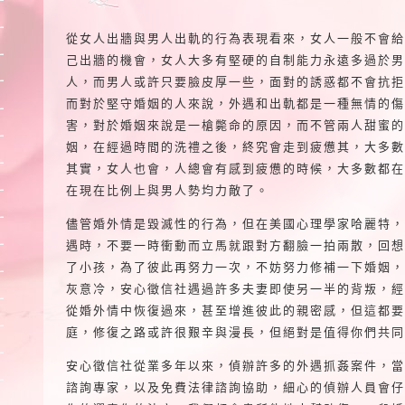
從女人出牆與男人出軌的行為表現看來，女人一般不會給
己出牆的機會，女人大多有堅硬的自制能力永遠多過於男
人，而男人或許只要臉皮厚一些，面對的誘惑都不會抗拒
而對於堅守婚姻的人來說，外遇和出軌都是一種無情的傷
害，對於婚姻來說是一槍斃命的原因，而不管兩人甜蜜的
姻，在經過時間的洗禮之後，終究會走到疲憊其，大多數
其實，女人也會，人總會有感到疲憊的時候，大多數都在
在現在比例上與男人勢均力敵了。
儘管婚外情是毀滅性的行為，但在美國心理學家哈麗特，
遇時，不要一時衝動而立馬就跟對方翻臉一拍兩散，回想
了小孩，為了彼此再努力一次，不妨努力修補一下婚姻，
灰意冷，安心徵信社遇過許多夫妻即使另一半的背叛，經
從婚外情中恢復過來，甚至增進彼此的親密感，但這都要
庭，修復之路或許很艱辛與漫長，但絕對是值得你們共同
安心徵信社從業多年以來，偵辦許多的外遇抓姦案件，當
諮詢專家，以及免費法律諮詢協助，細心的偵辦人員會仔