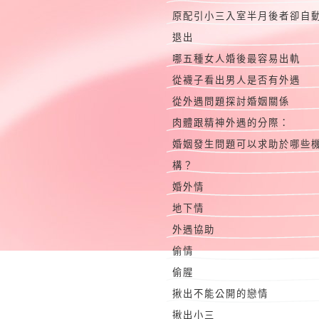
原配引小三入室半月後者卻自
退出
哪五種女人婚後最容易出軌
從襪子看出男人是否有外遇
從外遇問題探討婚姻關係
肉體跟精神外遇的分際：
婚姻發生問題可以求助於哪些
構？
婚外情
地下情
外遇協助
偷情
偷腥
揪出不能公開的戀情
揪出小三