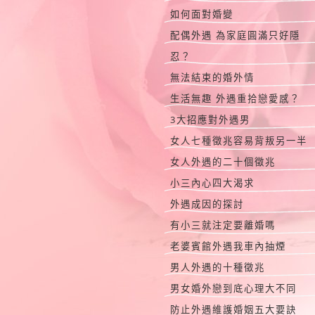
如何面對婚變
配偶外遇 為家庭圓滿只好隱
忍？
無法結束的婚外情
生活無趣 外遇重拾戀愛感？
3大招應對外遇男
女人七種徵兆容易背叛另一半
女人外遇的二十個徵兆
小三內心四大渴求
外遇成因的探討
有小三就注定要離婚嗎
老婆賓館外遇我車內抽煙
男人外遇的十種徵兆
男女婚外戀到底心理大不同
防止外遇維護婚姻五大要訣