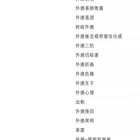
外遇事跡敗露
外遇蒐證
終結外遇
外遇後怎樣修復信任感
外遇二奶
外遇切結書
外遇抓姦
外遇危機
外遇生子
外遇心理
出軌
外遇挽回
外遇案例
車震
外遇=婚姻背叛者