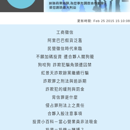
更新時間: Feb 25 2015 15:10:08
工商徵信
阿里巴巴假貨泛濫
民營徵信時代來臨
不願加碼投資 遭合夥人關狗籠
狗咬狗 詐欺犯騙角頭遭囚禁
紅景天詐欺餘黨繼續行騙
詐欺罪之刑法與追訴期
詐欺犯的緩刑與罰金
背信罪是什麼
侵占罪刑法上之責任
合夥入股注意事項
投資小百科－當心營業員非法吸金
投資＝投機＝賭博？