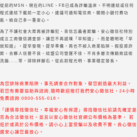
從前的MSN、現在的LINE、FB已成為詐騙溫床，不明連結或任何
程式連結下載前一定小心，建議可通知電信商，關閉小額付費功
能。給自己多一重安心。
為了不讓社會大眾再被詐騙犯、背信忘義者欺騙，安心徵信社特別
成立工商徵信調查部，讓您不再感嘆「早知道」，而是聰明地「早
就知道」，提早發現，提早準備，再也不掉入商業陷阱、假投資詐
欺、合夥人信譽不良、結盟公司營運不佳、不肖多層次傳銷商話術
洗腦……等，掃除絆腳石，從此前程光明、事業穩定發長。
為您排除商業陷阱，事先調查合作對象，替您創造最大利益。
若您有需要協助與諮詢,隨時歡迎撥打我們安心徵信社，24小時
免費諮詢:0800-555-018。
「謹慎尋找徵信社，幸福安心有保證」尋找徵信社前請先確定是
否為合法徵信社。並且以安心徵信社官網公布價格為基準， 若
低於或高於公布價格，請小心上當受騙以及收費不實。良心徵信
選安心讓您最放心。