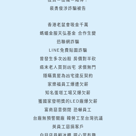
裴勇俊涉詐騙被告
香港老鼠會吸金千萬
螞蟻金服天弘基金 合作生變
迅聯網詐騙
LINE免費貼圖詐騙
曾發生多次凶殺 房價對半砍
癌末老人買到凶宅 求償無門
隱瞞賣屋為凶宅違反契約
家樂福員工爆遭欠薪
知名蛋塔工場又爆欠薪
獲國家發明獎的LED廠爆欠薪
富商惡意倒閉 恐嚇員工
台廠無預警關廠 韓勞工至台灣抗議
英員工惡搞客戶
白目店員躺冰櫃 噁心當有趣