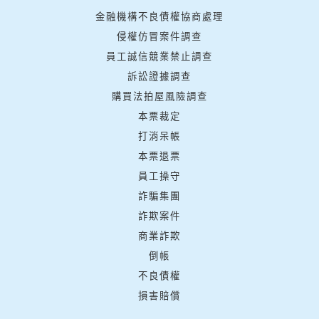
金融機構不良債權協商處理
侵權仿冒案件調查
員工誠信競業禁止調查
訴訟證據調查
購買法拍屋風險調查
本票裁定
打消呆帳
本票退票
員工操守
詐騙集團
詐欺案件
商業詐欺
倒帳
不良債權
損害賠償