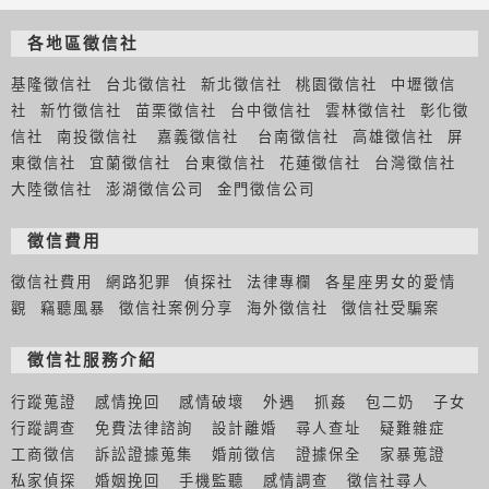
各地區徵信社
基隆徵信社
台北徵信社
新北徵信社
桃園徵信社
中壢徵信
社
新竹徵信社
苗栗徵信社
台中徵信社
雲林徵信社
彰化徵
信社
南投徵信社
嘉義徵信社
台南徵信社
高雄徵信社
屏
東徵信社
宜蘭徵信社
台東徵信社
花蓮徵信社
台灣徵信社
大陸徵信社
澎湖徵信公司
金門徵信公司
徵信費用
徵信社費用
網路犯罪
偵探社
法律專欄
各星座男女的愛情
觀
竊聽風暴
徵信社案例分享
海外徵信社
徵信社受騙案
徵信社服務介紹
行蹤蒐證
感情挽回
感情破壞
外遇
抓姦
包二奶
子女
行蹤調查
免費法律諮詢
設計離婚
尋人查址
疑難雜症
工商徵信
訴訟證據蒐集
婚前徵信
證據保全
家暴蒐證
私家偵探
婚姻挽回
手機監聽
感情調查
徵信社尋人