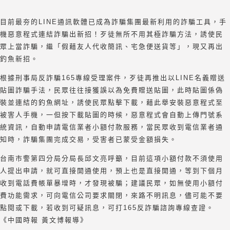
目前最夯的LINE通訊軟體已成為詐騙集團最新利用的詐騙工具，手
機惡意程式連結詐騙出新招！歹徒無所不用其極詐騙方法，誘使民
眾上當詐騙，繼「假藉友人代收簡訊、宅急便送貨等」，現又再出
釣魚新招。
根據刑事局反詐騙165專線受理案件，歹徒再推出以LINE名義贈送
貼圖詐騙手法，民眾往往接獲誤以為免費贈送貼圖，此時貼圖係偽
裝並連結的釣魚網址，誘使民眾點擊下載，藉此舉安裝惡意程式至
被害人手機，一但按下載貼圖的時候，惡意程式會自動上傳門號系
統資訊，自動申請電信業者小額付款服務，當民眾收到電信業者通
知時，詐騙集團完成交易，受害者已蒙受金額損失。
台南市警第四分局分局長邱文亮呼籲，目前這項小額付款不須使用
人提出申請，就可直接開通使用，預上也是直接開通，等到下個月
收到電話費帳單暴增時，才發現被騙；建議民眾，如無使用小額付
費功能需求，可向電信公司要求關閉，來路不明訊息，儘可能不要
點閱或下載，若收到可疑訊息，可打165反詐騙諮詢專線查證。
《中國時報 黃文博報導》