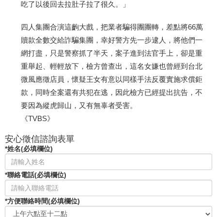
吃了以後回去拉肚子拉了很久。」
四人集團合演這齣大戲，把業者騙得團團轉，差點將66萬
贖款全數交給詐騙集團，幸好警方先一步逮人，將他們一
網打盡，只是警察抓了半天，案子進到法官手上，卻是重
重舉起、輕輕放下，檢方曾查出，這名女嫌也曾經到台北
微風應徵店員，懷疑王女有意以同樣手法反覆實施求償鉅
款，同時全案還有共犯在逃，因此檢方已經提出抗告，不
要因為縱虎歸山，又有無辜者受害。
《TVBS》
安心徵信諮詢表單
*姓名(必填欄位)
*聯絡電話(必填欄位)
*方便聯絡時間(必填欄位)