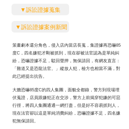
▼訴訟證據蒐集
▼訴訟證據案例新聞
策畫劇本還分角色，侵入店內當店長蒐，集證據再恐嚇85
度C，四名嫌犯才剛被抓到，現在卻被法官認為是單純糾
紛，恐嚇證據不足，駁回聲押，無保請回，有網友直言：
「難道又是恐龍法官。」縱放人犯，檢方也相當不滿，對
此已經提出抗告。
大膽恐嚇85度C的四人集團，面貌全都錄，警方到現場埋
伏蒐證，店員跟嫌犯正在交涉，警方上前揭穿犯嫌的可惡
行徑，將四人集團通通一網打盡，但是好不容易抓到人，
現在法官卻以這是單純消費糾紛，恐嚇證據不足，四名嫌
犯無保請回。