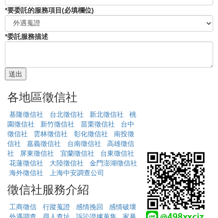
*要委託的服務項目(必填欄位)
*委託服務描述
各地區徵信社
基隆徵信社
台北徵信社
新北徵信社
桃
園徵信社
新竹徵信社
苗栗徵信社
台中
徵信社
雲林徵信社
彰化徵信社
南投徵
信社
嘉義徵信社
台南徵信社
高雄徵信
社
屏東徵信社
宜蘭徵信社
台東徵信社
花蓮徵信社
大陸徵信社
金門澎湖徵信社
海外徵信社
上海中安調查公司
徵信社服務介紹
工商徵信
行蹤蒐證
感情挽回
感情破壞
外遇調查
尋人查址
訴訟證據蒐集
家暴