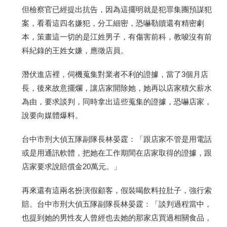
但檢察官已經提出抗告，因為這擺明就是犯罪集團預謀犯
案，看看這四名嫌犯，分工細密，恐嚇勒贖還有精密劇
本，策畫這一切的是江姓男子，有傷害前科，教唆沒有前
科紀錄的王姓女嫌，應徵店員。
潛伏進店裡，伺機蒐集對業者不利的證據，當了3個月店
長，後來故意擺爛，讓店家開除她，她再以店家積欠薪水
為由，要求談判，同時拿出這些蒐集的證據，恐嚇店家，
說要向媒體爆料。
台中市刑大偵五隊副隊長林晏霆：「跟店家不管是用電話
或是用通訊軟體，把她在工作期間在店家取得的證據，跟
店家要求說賠償金20萬元。」
再來還有這兩名扮演假顧客，假裝喝飲料拉肚子，強行索
賠。台中市刑大偵五隊副隊長林晏霆：「談判過程當中，
也提到她的男性友人曾經也去她的那家店買過相關食品，