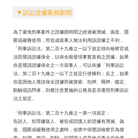
▼訴訟證據案例新聞
為了避免刑事案件之證據因時間之經過被湮滅、偽造、隱
匿或礙難使用，而造成當事人無法利用該證據之不利，
「刑事訴訟法」第二百十九條之一以下規定得向檢察官或
法院聲請證據保全，以保全能發現事實真相之證據。如果
你是聲請證據保全之一方當事人，可以依據「刑事訴訟
法」第二百十九條之一以下之規定行使權利；反之，如果
你是因他人聲請保全證據而被搜索、扣押、羈押、鑑定、
勘驗或訊問者，則應注意實施的公務員是否遵照刑事訴訟
法之規定。
「刑事訴訟法」第二百十九條之一第一項規定：
告訴人、犯罪嫌疑人、被告或辯護人於證據有湮滅、偽
造、隱匿或礙難使用之虞時，偵查中得聲請檢察官為搜
索、扣押、鑑定、勘驗、訊問證人或其他必要之保全處