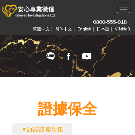
Toggl
naviga
0800-555-018
繁體中文
｜
简体中文
｜
English
｜
日本語
｜
ViệtNgữ
證據保全
▼訴訟證據蒐集