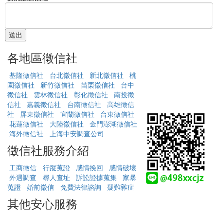
各地區徵信社
基隆徵信社
台北徵信社
新北徵信社
桃
園徵信社
新竹徵信社
苗栗徵信社
台中
徵信社
雲林徵信社
彰化徵信社
南投徵
信社
嘉義徵信社
台南徵信社
高雄徵信
社
屏東徵信社
宜蘭徵信社
台東徵信社
花蓮徵信社
大陸徵信社
金門澎湖徵信社
海外徵信社
上海中安調查公司
徵信社服務介紹
工商徵信
行蹤蒐證
感情挽回
感情破壞
外遇調查
尋人查址
訴訟證據蒐集
家暴
蒐證
婚前徵信
免費法律諮詢
疑難雜症
其他安心服務