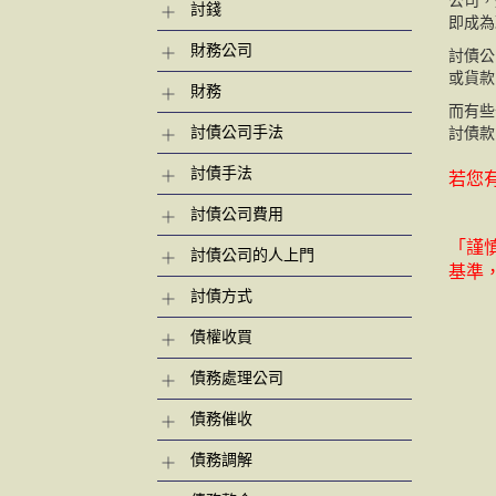
公司，
討錢
即成為
財務公司
討債公
或貨款
財務
而有些
討債公司手法
討債款
討債手法
若您有
討債公司費用
「謹
討債公司的人上門
基準
討債方式
債權收買
債務處理公司
債務催收
債務調解