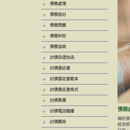
債務處理
債務追討
債務問題
債務糾紛
債務協商
討債存證信函
討債委託書
討債委託書範本
討債委託書格式
討債集團
債務
討債電話騷擾
稱的債
討債戰術
經濟部