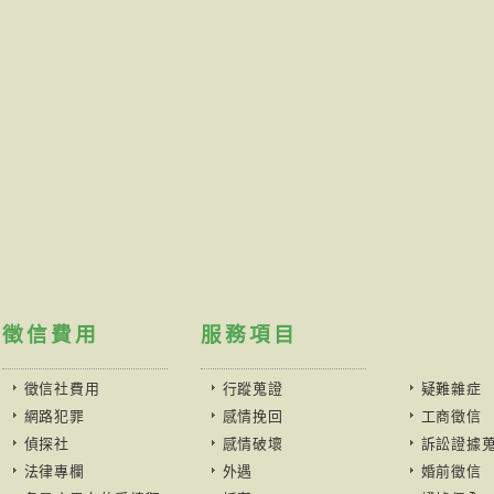
徵信費用
服務項目
徵信社費用
行蹤蒐證
疑難雜症
網路犯罪
感情挽回
工商徵信
偵探社
感情破壞
訴訟證據
法律專欄
外遇
婚前徵信