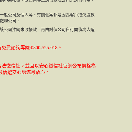
例不勝枚舉，故如何導正討債處理公司之討債行為，
一般公司及個人等。有關個案都是因為客戶拖欠還款
處理公司。
該公司沖銷未收帳款，再由討債公司自行向債務人追
專線:0800-555-018。
合法徵信社。並且以安心徵信社官網公布價格為
徵信選安心讓您最放心。