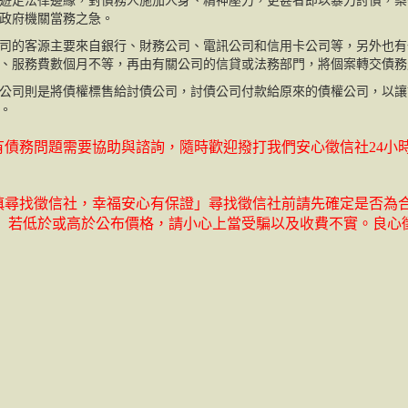
遊走法律邊緣，對債務人施加人身、精神壓力，更甚者即以暴力討債，案
政府機關當務之急。
司的客源主要來自銀行、財務公司、電訊公司和信用卡公司等，另外也有
、服務費數個月不等，再由有關公司的信貸或法務部門，將個案轉交債務
公司則是將債權標售給討債公司，討債公司付款給原來的債權公司，以讓
。
債務問題需要協助與諮詢，隨時歡迎撥打我們安心徵信社24小時免費諮詢
慎尋找徵信社，幸福安心有保證」尋找徵信社前請先確定是否為
， 若低於或高於公布價格，請小心上當受騙以及收費不實。良心