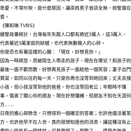
恩愛，不常吵架，是什麼原因，讓梁姓男子音訊全無，檢警還在
查。
《陳和琳 TVBS》
據警政署統計，台灣每年失蹤人口都有將近3萬人，這3萬人，
代表著近3萬家庭的缺憾，也代表無數親人的心碎。
你是否也有著這樣的心願：「現在，好想見你。」
因為一時疏忽，而被陌生人帶走的孩子，現在在哪兒？和孩子的
最後一面不歡而散，好想再見孩子一面給他一個笑容；妻子出門
買菜，如同以往的每一天，只是你再也沒等到她回來；丈夫去接
小孩，但小孩沒等到他的爸爸，你也沒等回老公；年輕時不懂
事，傷害了關心你的朋友，現在好想彌補，但朋友不知在天涯何
方……
日夜的擔心與懸念，只想得到一個確定的答案；也許他還活著某
方，也許他早不在人世，真的很想知道他的消息，讓這種沒有止
盡的心碎能有一個終結，可是登報了、報警了……還是杳無音