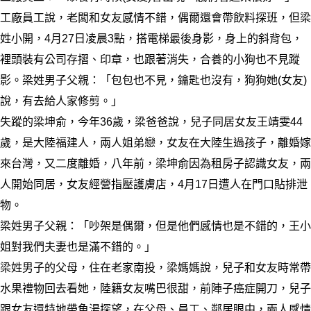
工廠員工說，老闆和女友感情不錯，偶爾還會帶飲料探班，但梁
姓小開，4月27日凌晨3點，搭電梯最後身影，身上的斜背包，
裡頭裝有公司存摺、印章，也跟著消失，合養的小狗也不見蹤
影。梁姓男子父親：「包包也不見，鑰匙也沒有，狗狗她(女友)
說，有去給人家修剪。」
失蹤的梁坤俞，今年36歲，梁爸爸說，兒子同居女友王靖雯44
歲，是大陸福建人，兩人姐弟戀，女友在大陸生過孩子，離婚嫁
來台灣，又二度離婚，八年前，梁坤俞因為租房子認識女友，兩
人開始同居，女友經營指壓護膚店，4月17日遭人在門口貼排泄
物。
梁姓男子父親：「吵架是偶爾，但是他們感情也是不錯的，王小
姐對我們夫妻也是滿不錯的。」
梁姓男子的父母，住在老家南投，梁媽媽說，兒子和女友時常帶
水果禮物回去看她，陸籍女友嘴巴很甜，前陣子癌症開刀，兒子
跟女友還特地帶魚湯探望，在父母、員工、鄰居眼中，兩人感情