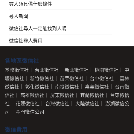
尋人須具備什麼條件
尋人新聞
徵信社尋人一定能找到人嗎
徵信社尋人費用
各地區徵信社
基隆徵信社
｜
台北徵信社
｜
新北徵信社
｜
桃園徵信社
｜
中
壢徵信社
｜
新竹徵信社
｜
苗栗徵信社
｜
台中徵信社
｜
雲林
徵信社
｜
彰化徵信社
｜
南投徵信社
｜
嘉義徵信社
｜
台南徵
信社
｜
高雄徵信社
｜
屏東徵信社
｜
宜蘭徵信社
｜
台東徵信
社
｜
花蓮徵信社
｜
台灣徵信社
｜
大陸徵信社
｜
澎湖徵信公
司
｜
金門徵信公司
徵信費用