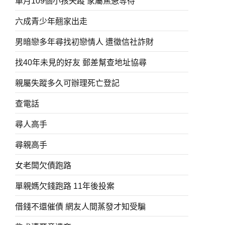
單月109個小孩失蹤 家屬焦急等待
六成青少年翹家出走
男暗戀多年尋找初戀情人 遭徵信社詐財
找40年未見的好友 郵差幫查地址協尋
親屬失蹤多久可辦理死亡登記
查電話
尋人高手
尋親高手
女老闆欠債跑路
單親媽欠錢跑路 11年後投案
借錢不還催債 網友人間蒸發才知受騙