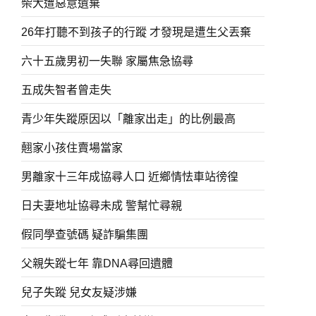
柴犬遭惡意遺棄
26年打聽不到孩子的行蹤 才發現是遭生父丟棄
六十五歲男初一失聯 家屬焦急協尋
五成失智者曾走失
青少年失蹤原因以「離家出走」的比例最高
翹家小孩住賣場當家
男離家十三年成協尋人口 近鄉情怯車站徬徨
日夫妻地址協尋未成 警幫忙尋親
假同學查號碼 疑詐騙集團
父親失蹤七年 靠DNA尋回遺體
兒子失蹤 兒女友疑涉嫌