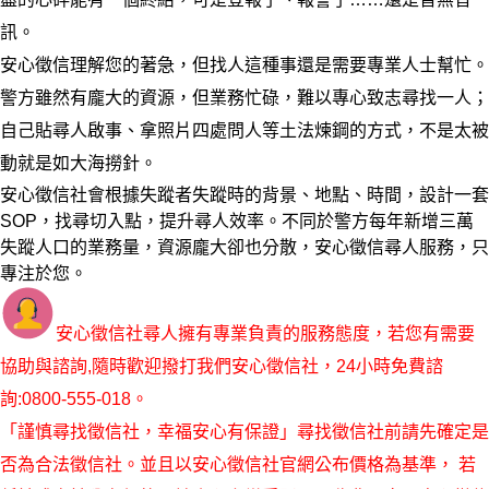
訊。
安心徵信理解您的著急，但找人這種事還是需要專業人士幫忙。
警方雖然有龐大的資源，但業務忙碌，難以專心致志尋找一人；
自己貼尋人啟事、拿照片四處問人等土法煉鋼的方式，不是太被
動就是如大海撈針。
安心徵信社會根據失蹤者失蹤時的背景、地點、時間，設計一套
SOP，找尋切入點，提升尋人效率。不同於警方每年新增三萬
失蹤人口的業務量，資源龐大卻也分散，安心徵信尋人服務，只
專注於您。
安心徵信社尋人擁有專業負責的服務態度，若您有需要
協助與諮詢,隨時歡迎撥打我們安心徵信社，24小時免費諮
詢:0800-555-018。
「謹慎尋找徵信社，幸福安心有保證」尋找徵信社前請先確定是
否為合法徵信社。並且以安心徵信社官網公布價格為基準， 若