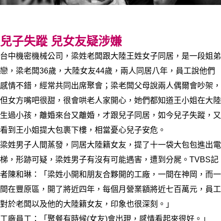
兒子失蹤 兒女友疑涉嫌
台中機密機械公司，梁姓老闆跟大陸王姓女子同居，是一段姐弟
戀，梁老闆36歲，大陸女友44歲，兩人同居八年，員工說他們
感情不錯，經常共同出席聚會；梁老闆父母說兩人偶爾會吵架，
但女方嘴吧很甜，很會哄老人家開心，她們都知道王小姐在大陸
生過小孩，離婚來台又離婚，才跟兒子同居，如今兒子失蹤，又
看到王小姐提大包裹下樓，相當憂心兒子安危。
梁姓男子人間蒸發，同居大陸籍女友，提了十一袋大包包進出電
梯，形跡可疑，梁姓男子有沒有可能遇害，遭到分屍。TVBS記
者陳和琳：「梁姓小開和朋友合夥開的工廠，一間在神岡，而一
間在豐原區，開了將近四年，每個月營業額將近七百萬元，員工
對於老闆以及他的大陸籍女友，印象也很深刻。」
工廠員工：「聚餐有時候(女友)會出現，感情看起來很好。」