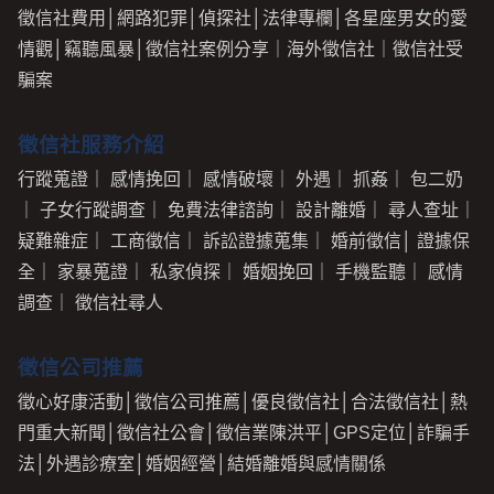
徵信社費用
│
網路犯罪
│
偵探社
│
法律專欄
│
各星座男女的愛
情觀
│
竊聽風暴
│
徵信社案例分享
｜
海外徵信社
｜
徵信社受
騙案
徵信社服務介紹
行蹤蒐證
｜
感情挽回
｜
感情破壞
｜
外遇
｜
抓姦
｜
包二奶
｜
子女行蹤調查
｜
免費法律諮詢
｜
設計離婚
｜
尋人查址
｜
疑難雜症
｜
工商徵信
｜
訴訟證據蒐集
｜
婚前徵信
│
證據保
全
｜
家暴蒐證
｜
私家偵探
｜
婚姻挽回
｜
手機監聽
｜
感情
調查
｜
徵信社尋人
徵信公司推薦
徵心好康活動
│
徵信公司推薦
│
優良徵信社
│
合法徵信社
│
熱
門重大新聞
│
徵信社公會
│
徵信業陳洪平
│
GPS定位
│
詐騙手
法
│
外遇診療室
│
婚姻經營
│
結婚離婚與感情關係