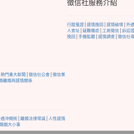
徵信社服務介紹
行蹤蒐證
│
感情挽回
│
感情破壞
│
外
人查址
│
疑難雜症
│
工商徵信
│
訴訟
挽回
│
手機監聽
│
感情調查
│
徵信社
│
熱門重大新聞
│
徵信社公會
│
徵信業
婚離婚與感情關係
外遇沖開術
│
離婚法律常識
│
人性感情
婚姻大小事