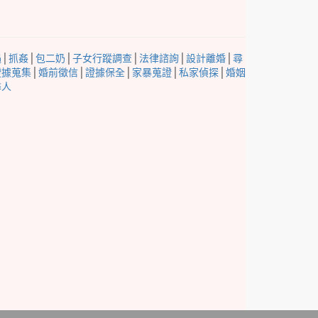
遇
│
抓姦
│
包二奶
│
子女行蹤調查
│
法律諮詢
│
設計離婚
│
尋
證據蒐集
│
婚前徵信
│
證據保全
│
家暴蒐證
│
私家偵探
│
婚姻
尋人