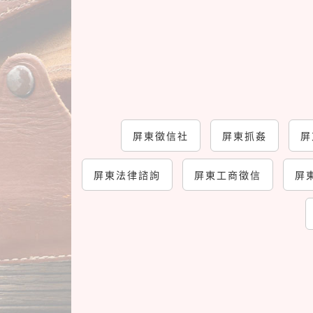
屏東徵信社
屏東抓姦
屏
屏東法律諮詢
屏東工商徵信
屏