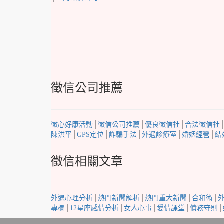
徵信公司推薦
徵心好康活動
│
徵信公司推薦
│
優良徵信社
│
合法徵信社
陳洪平
│
GPS定位
│
詐騙手法
│
外遇診療室
│
婚姻經營
│
結
徵信相關文章
外遇心理分析
│
熱門新聞解析
│
熱門重大新聞
│
合和術
│
專欄
│
12星座感情分析
│
女人心事
│
愛情課堂
│
債務守則
│