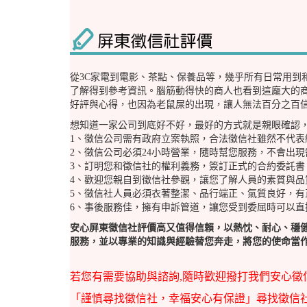
從3C家電到電影、茶點、保養品等，幾乎所有日常用到
了解得到參考資訊。腦筋動得快的商人也看到這龐大的
好評與心得，也因為老鼠屎的出現，讓人無法百分之百
想知道一家公司到底好不好，最好的方式就是親眼確認
1、徵信公司需有政府立案執照，合法徵信社雖然不代
2、徵信公司必須24小時營業，隨時幫您服務，不會出
3、訂明您和徵信社的權利義務，簽訂正式的合約委託書
4、歡迎您親自到徵信社參觀，讓您了解人員的素質與品
5、徵信社人員必須衣著整潔、品行端正、氣質良好，有
6、事後服務佳，擁有申訴管道，讓您受到委屈時可以直
安心屏東徵信社評價高又值得信賴，以熱忱、耐心、穩
服務，並以專業的知識與經驗替您奔走，將您的使命當
若您有需要協助與諮詢,隨時歡迎撥打我們安心徵信社，2
「謹慎尋找徵信社，幸福安心有保證」尋找徵信