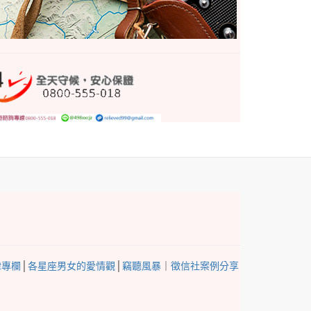
律專欄
│
各星座男女的愛情觀
│
竊聽風暴
｜
徵信社案例分享