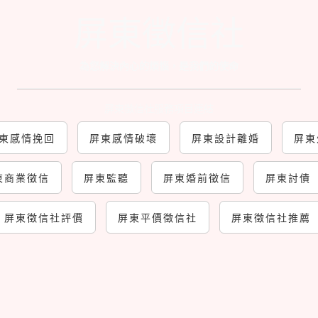
屏東徵信社
為您解決內心的煩惱，是我們的使命
屏東徵信社服務項目連結
東感情挽回
屏東感情破壞
屏東設計離婚
屏東
東商業徵信
屏東監聽
屏東婚前徵信
屏東討債
屏東徵信社評價
屏東平價徵信社
屏東徵信社推薦