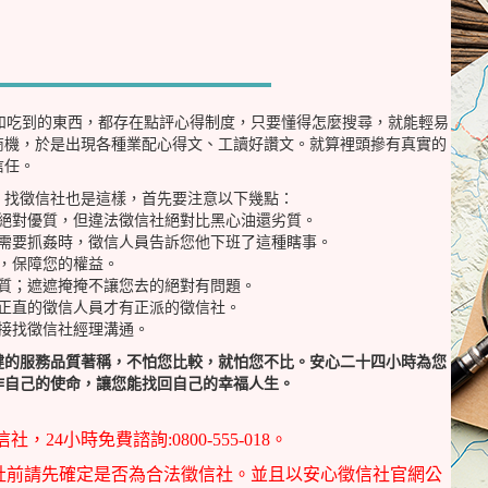
和吃到的東西，都存在點評心得制度，只要懂得怎麼搜尋，就能輕易
商機，於是出現各種業配心得文、工讀好讚文。就算裡頭摻有真實的
信任。
，找徵信社也是這樣，首先要注意以下幾點：
表絕對優質，但違法徵信社絕對比黑心油還劣質。
現需要抓姦時，徵信人員告訴您他下班了這種瞎事。
，保障您的權益。
質；遮遮掩掩不讓您去的絕對有問題。
正直的徵信人員才有正派的徵信社。
接找徵信社經理溝通。
健的服務品質著稱，不怕您比較，就怕您不比。安心二十四小時為您
作自己的使命，讓您能找回自己的幸福人生。
4小時免費諮詢:0800-555-018。
社前請先確定是否為合法徵信社。並且以安心徵信社官網公