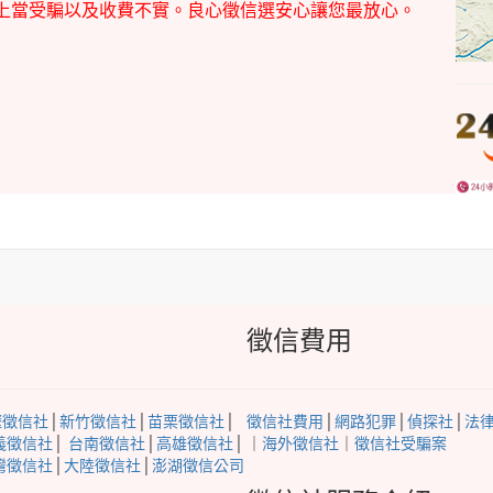
心上當受騙以及收費不實。良心徵信選安心讓您最放心。
徵信費用
壢徵信社
│
新竹徵信社
│
苗栗徵信社
│
徵信社費用
│
網路犯罪
│
偵探社
│
法
義徵信社
│
台南徵信社
│
高雄徵信社
│
｜
海外徵信社
｜
徵信社受騙案
灣徵信社
│
大陸徵信社
│
澎湖徵信公司