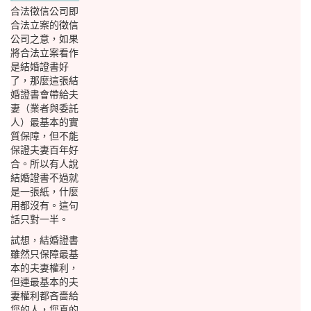
合法徵信公司即
合法立案的徵信
公司之意，如果
將合法立案看作
是結婚證書好
了，那麼這張結
婚證書會帶給夫
妻（業者與委託
人）最基本的實
質保障，但不能
保證夫妻百年好
合。所以有人說
結婚證書不過就
是一張紙，什麼
用都沒有。這句
話只對一半。
試想，結婚證書
雖然只保障最基
本的夫妻權利，
但連最基本的夫
妻權利都吝嗇給
您的人，您真的