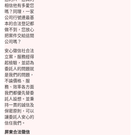
相信他有多愛您
嗎？同理，一家
公司行號連最基
本的合法登記都
做不到，您放心
把案件交給這間
公司嗎？
安心徵信社合法
立案，服務經得
起檢驗，並認為
委託人的問題就
是我們的問題，
不論價格、服
務、效率各方面
我們都優先替委
託人設想。並秉
持一貫的誠信及
保密原則，可以
讓委託人安心的
信任我們。
屏東合法徵信