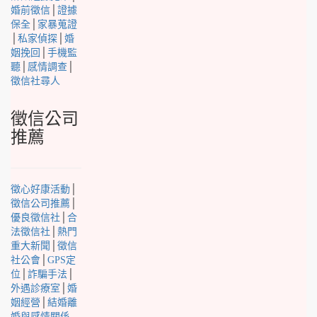
婚前徵信
│
證據
保全
│
家暴蒐證
│
私家偵探
│
婚
姻挽回
│
手機監
聽
│
感情調查
│
徵信社尋人
徵信公司
推薦
徵心好康活動
│
徵信公司推薦
│
優良徵信社
│
合
法徵信社
│
熱門
重大新聞
│
徵信
社公會
│
GPS定
位
│
詐騙手法
│
外遇診療室
│
婚
姻經營
│
結婚離
婚與感情關係