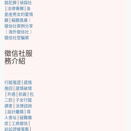
路犯罪
│
偵探社
│
法律專欄
│
各
星座男女的愛情
觀
│
竊聽風暴
｜
徵信社案例分享
｜
海外徵信社
｜
徵信社受騙案
徵信社服
務介紹
行蹤蒐證
│
感情
挽回
│
感情破壞
│
外遇
│
抓姦
│
包
二奶
│
子女行蹤
調查
│
法律諮詢
│
設計離婚
│
尋
人查址
│
疑難雜
症
│
工商徵信
│
訴訟證據蒐集
│