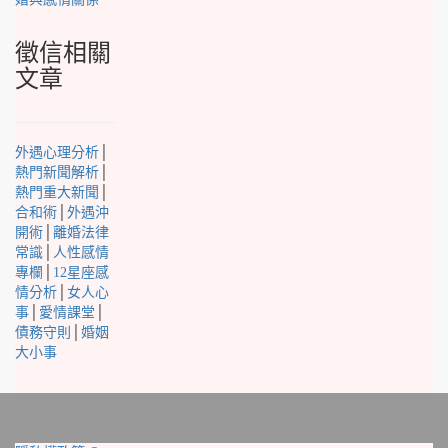
徵信相關
文章
外遇心理分析
│
熱門新聞解析
│
熱門重大新聞
│
合和術
│
外遇沖
開術
│
離婚法律
常識
│
人性感情
專欄
│
12星座感
情分析
│
女人心
事
│
愛情課堂
│
債務守則
│
婚姻
大小事