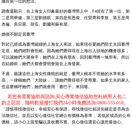
擺在第一位的想法。
調查還顯示，在上海女人印象最好的臺灣男人中，F4排在了第一位，第
二是周華健，第三是劉德凱，第四是焦恩俊、任賢齊和李敖，第五是周
杰倫、吳宗憲、胡瓜、劉墉和蘇有朋。
婚後不願定居臺灣
對於已經成為臺灣媳婦的上海女人來說，如果現在要她們陪丈夫回臺灣
定居，她們絕對會拒絕。因為她們覺得現在上海出人頭地的機會很多，
可以讓她們大展身手；她們在上海有朋友，回到臺灣將一無所有。所以
在結婚前，她們大都會聲明會留在上海發展。
不過，最讓這些上海女性痛恨的就是，臺灣人根本不管她的水準有多
高，一律稱她們「大陸妹」，讓她們覺得很不受尊重。如果丈夫的家人
也這麼稱呼她們，她們就會用「臺巴子」來回敬。
若您有需要協助與諮詢,安心專業徵信協助您杜絕男人包二
奶之惡習，隨時歡迎撥打我們24小時免費諮詢:0800-555-018。
「謹慎尋找徵信社，幸福安心有保證」尋找徵信社前請先確定是否為合
法徵信社。並且以安心徵信社官網公布價格為基準， 若低於或高於公布
價格，請小心上當受騙以及收費不實。良心徵信選安心讓您最放心。