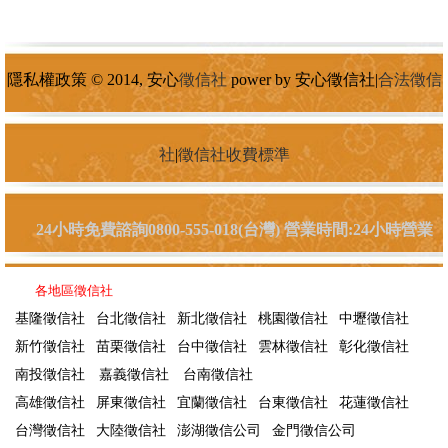
隱私權政策 © 2014, 安心
徵信社
power by 安心徵信社|
合法徵信
社
|
徵信社收費標準
24小時免費諮詢0800-555-018(台灣) 營業時間:24小時營業
各地區徵信社
基隆徵信社
台北徵信社
新北徵信社
桃園徵信社
中壢徵信社
新竹徵信社
苗栗徵信社
台中徵信社
雲林徵信社
彰化徵信社
南投徵信社
嘉義徵信社
台南徵信社
高雄徵信社
屏東徵信社
宜蘭徵信社
台東徵信社
花蓮徵信社
台灣徵信社
大陸徵信社
澎湖徵信公司
金門徵信公司