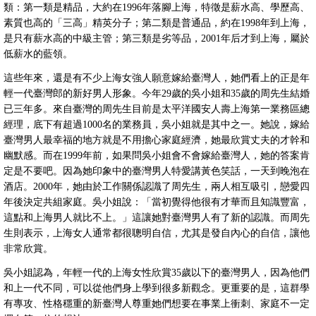
類：第一類是精品，大約在1996年落腳上海，特徵是薪水高、學歷高、
素質也高的「三高」精英分子；第二類是普通品，約在1998年到上海，
是只有薪水高的中級主管；第三類是劣等品，2001年后才到上海，屬於
低薪水的藍領。
這些年來，還是有不少上海女強人願意嫁給臺灣人，她們看上的正是年
輕一代臺灣郎的新好男人形象。今年29歲的吳小姐和35歲的周先生結婚
已三年多。來自臺灣的周先生目前是太平洋國安人壽上海第一業務區總
經理，底下有超過1000名的業務員，吳小姐就是其中之一。她說，嫁給
臺灣男人最幸福的地方就是不用擔心家庭經濟，她最欣賞丈夫的才幹和
幽默感。而在1999年前，如果問吳小姐會不會嫁給臺灣人，她的答案肯
定是不要吧。因為她印象中的臺灣男人特愛講黃色笑話，一天到晚泡在
酒店。2000年，她由於工作關係認識了周先生，兩人相互吸引，戀愛四
年後決定共組家庭。吳小姐說：「當初覺得他很有才華而且知識豐富，
這點和上海男人就比不上。」這讓她對臺灣男人有了新的認識。而周先
生則表示，上海女人通常都很聰明自信，尤其是發自內心的自信，讓他
非常欣賞。
吳小姐認為，年輕一代的上海女性欣賞35歲以下的臺灣男人，因為他們
和上一代不同，可以從他們身上學到很多新觀念。更重要的是，這群學
有專攻、性格穩重的新臺灣人尊重她們想要在事業上衝刺、家庭不一定