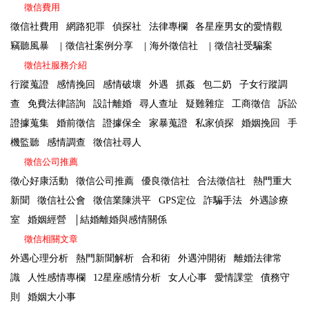
徵信費用
徵信社費用
網路犯罪
偵探社
法律專欄
各星座男女的愛情觀
竊聽風暴
｜
徵信社案例分享
｜
海外徵信社
｜
徵信社受騙案
徵信社服務介紹
行蹤蒐證
感情挽回
感情破壞
外遇
抓姦
包二奶
子女行蹤調
查
免費法律諮詢
設計離婚
尋人查址
疑難雜症
工商徵信
訴訟
證據蒐集
婚前徵信
證據保全
家暴蒐證
私家偵探
婚姻挽回
手
機監聽
感情調查
徵信社尋人
徵信公司推薦
徵心好康活動
徵信公司推薦
優良徵信社
合法徵信社
熱門重大
新聞
徵信社公會
徵信業陳洪平
GPS定位
詐騙手法
外遇診療
室
婚姻經營
│
結婚離婚與感情關係
徵信相關文章
外遇心理分析
熱門新聞解析
合和術
外遇沖開術
離婚法律常
識
人性感情專欄
12星座感情分析
女人心事
愛情課堂
債務守
則
婚姻大小事