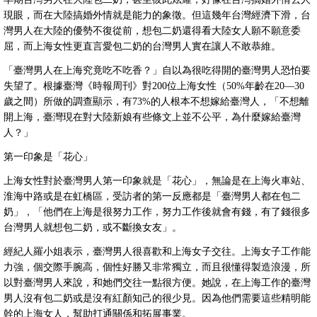
現眼，而在大陸搞婚外情就是能力的象徵。但這幾年台灣經濟下滑，台
灣男人在大陸的優勢不復從前，想包二奶還得看大陸女人願不願意委
屈，而上海女性更直言愛包二奶的台灣男人實在讓人不敢恭維。
「臺灣男人在上海究竟吃不吃香？」自以為很吃得開的臺灣男人恐怕要
失望了。根據臺灣《時報周刊》對200位上海女性（50%年齡在20—30
歲之間）所做的調查顯示，有73%的人根本不想嫁給臺灣人，「不想離
開上海，臺灣現在對大陸新娘有些條文上並不公平，為什麼嫁給臺灣
人？」
第一印象是「花心」
上海女性對於臺灣男人第一印象就是「花心」，無論是在上海火車站、
淮海中路或是在虹橋區，受訪者的第一反應都是「臺灣男人都在包二
奶」，「他們在上海是很努力工作，努力工作後就會有錢，有了錢很多
台灣男人就想包二奶，或不斷換女友」。
經紀人羅小姐表示，臺灣男人很喜歡和上海女子交往。上海女子工作能
力強，個交際手腕高，個性好勝又非常獨立，而且很懂得製造浪漫，所
以對臺灣男人來說，和她們交往一點很方便。她說，在上海工作的臺灣
男人沒有包二奶或是沒有紅顏知己的很少見。因為他們需要這些精明能
幹的上海女人，幫助打通關係和拓展事業。