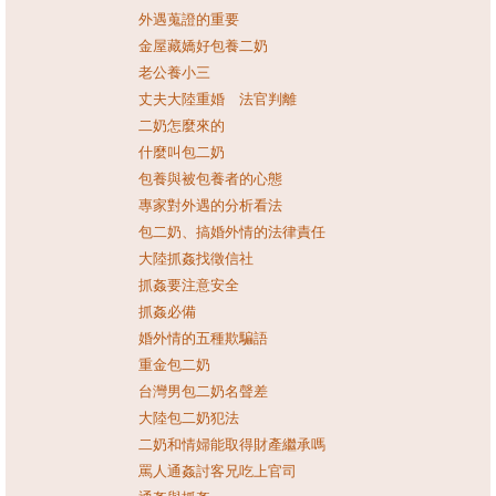
外遇蒐證的重要
金屋藏嬌好包養二奶
老公養小三
丈夫大陸重婚 法官判離
二奶怎麼來的
什麼叫包二奶
包養與被包養者的心態
專家對外遇的分析看法
包二奶、搞婚外情的法律責任
大陸抓姦找徵信社
抓姦要注意安全
抓姦必備
婚外情的五種欺騙語
重金包二奶
台灣男包二奶名聲差
大陸包二奶犯法
二奶和情婦能取得財產繼承嗎
罵人通姦討客兄吃上官司