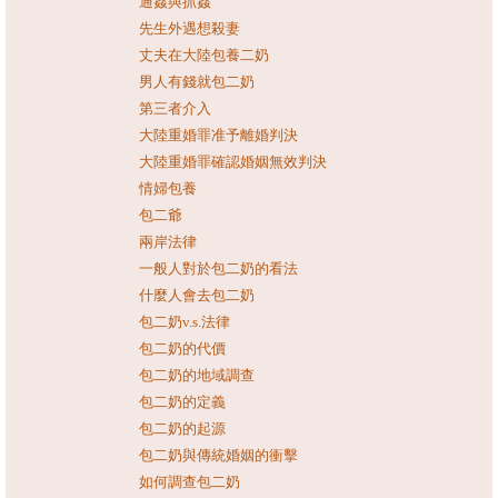
通姦與抓姦
先生外遇想殺妻
丈夫在大陸包養二奶
男人有錢就包二奶
第三者介入
大陸重婚罪准予離婚判決
大陸重婚罪確認婚姻無效判決
情婦包養
包二爺
兩岸法律
一般人對於包二奶的看法
什麼人會去包二奶
包二奶v.s.法律
包二奶的代價
包二奶的地域調查
包二奶的定義
包二奶的起源
包二奶與傳統婚姻的衝擊
如何調查包二奶