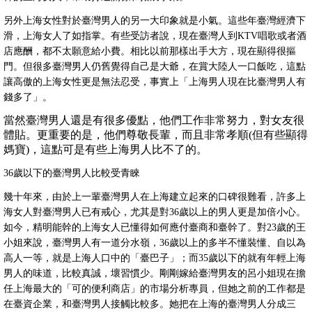
另外上海女性對於臺灣男人的另一大印象就是小氣。這些年臺灣經濟下
滑，上海女人了如指掌。有些受訪者說，現在臺灣人到KTV唱歌或者酒
店應酬，都不太願意給小費。相比以前那樣出手大方，現在顯得很摳
門。但很多臺灣男人仍舊覺得自己是大爺，在賞大陸人一口飯吃，這點
讓高傲的上海女性更是無法忍受，事實上「上海男人現在比臺灣男人有
錢多了」。
當然臺灣男人還是有很多優點，他們工作非常努力，對女友很
體貼。更重要的是，他們尊敬長輩，而且非常孝順(但有些顯得
媽寶)，這點可是有些上海男人比不了的。
36歲以下的臺灣男人比較受青睞
幾十年來，由於上一輩臺灣男人在上海建立起來的口碑很難看，許多上
海女人對臺灣男人已有戒心，尤其是對36歲以上的男人更是加倍小心。
如今，精明能幹的上海女人已懂得如何應付臺商和臺幹了。對23歲的王
小姐來說，臺灣男人有一道分水嶺，36歲以上的多半不懂裝懂、自以為
高人一等，就是上海人口中的「臺巴子」；而35歲以下的就有年輕上海
男人的味道，比較真誠，壞習慣少。剛剛嫁給臺灣男友的呂小姐現在擔
任上海最大的「可的便利商店」的市場分析專員，但她之前的工作都是
在臺資企業，和臺灣男人接觸比較多。她把在上海的臺灣男人分成三