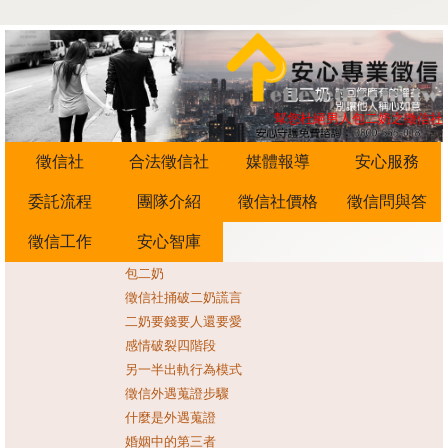
幫您杜絕男人包二奶之徵信社
徵信社
合法徵信社
媒體報導
安心服務
委託流程
團隊介紹
徵信社價格
徵信問與答
徵信工作
安心智庫
包二奶
徵信社捅破二奶謊言
二奶要錢要人還要愛
感情破裂四階段
另一半出軌行為模式
徵信外遇蒐證步驟
什麼是外遇蒐證
婚姻中的第三者