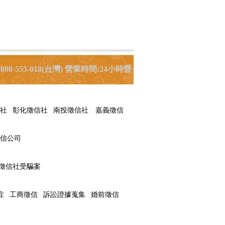
00-555-018(台灣) 營業時間:24小時營
社
彰化徵信社
南投徵信社
嘉義徵信
信公司
徵信社受騙案
症
工商徵信
訴訟證據蒐集
婚前徵信