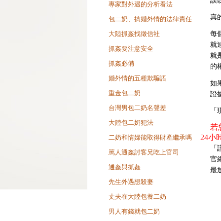
誤
專家對外遇的分析看法
真
包二奶、搞婚外情的法律責任
大陸抓姦找徵信社
每
就
抓姦要注意安全
就
抓姦必備
的
婚外情的五種欺騙語
如
重金包二奶
證
台灣男包二奶名聲差
「
大陸包二奶犯法
若
24小時
二奶和情婦能取得財產繼承嗎
「
罵人通姦討客兄吃上官司
官
通姦與抓姦
最
先生外遇想殺妻
丈夫在大陸包養二奶
男人有錢就包二奶