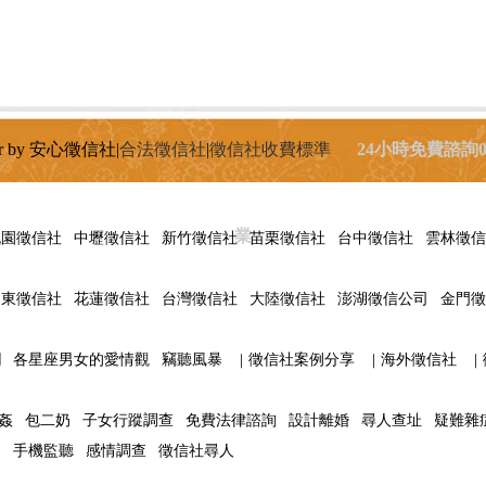
r by 安心徵信社|
合法徵信社
|
徵信社收費標準
24小時免費諮詢08
業
桃園徵信社
中壢徵信社
新竹徵信社
苗栗徵信社
台中徵信社
雲林徵信
台東徵信社
花蓮徵信社
台灣徵信社
大陸徵信社
澎湖徵信公司
金門徵
欄
各星座男女的愛情觀
竊聽風暴
｜
徵信社案例分享
｜
海外徵信社
｜
姦
包二奶
子女行蹤調查
免費法律諮詢
設計離婚
尋人查址
疑難雜
回
手機監聽
感情調查
徵信社尋人