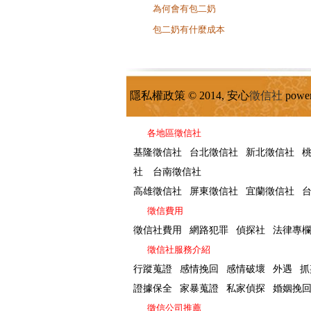
為何會有包二奶
包二奶有什麼成本
隱私權政策 © 2014, 安心
徵信社
powe
各地區徵信社
基隆徵信社
台北徵信社
新北徵信社
社
台南徵信社
高雄徵信社
屏東徵信社
宜蘭徵信社
徵信費用
徵信社費用
網路犯罪
偵探社
法律專
徵信社服務介紹
行蹤蒐證
感情挽回
感情破壞
外遇
抓
證據保全
家暴蒐證
私家偵探
婚姻挽
徵信公司推薦