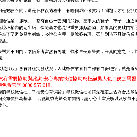
以為人身受到威脅，我們會檢討改變抓姦操作的手法。」
的是經驗不夠，還是在攻姦過程中，有哪個環節確實出了問題，才引發抓
個徵信業「抓猴」，都有自己一套獨門武器。當事人的鞋子，車子，通通
連垃圾桶內的衛生紙、保險套等也是很重要抓姦證物。如果真的要破門拍
是為了要避免發生糾紛，公說公有理，婆說婆有理。否則到時不只徵信業
權益。
果對方不開門，徵信業者當然有可能，找來里長跟警察，在其同意之下，
據。
現場抓姦」會有各種突發狀況，因此徵信業者各自都有自保絕招，就是避
您有需要協助與諮詢,安心專業徵信協助您杜絕男人包二奶之惡
免費諮詢:0800-555-018。
謹慎尋找徵信社，幸福安心有保證」尋找徵信社前請先確定是否為合法徵
網公布價格為基準， 若低於或高於公布價格，請小心上當受騙以及收費不
放心。