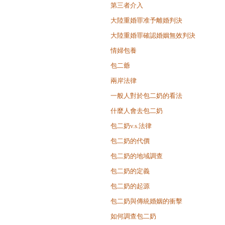
第三者介入
大陸重婚罪准予離婚判決
大陸重婚罪確認婚姻無效判決
情婦包養
包二爺
兩岸法律
一般人對於包二奶的看法
什麼人會去包二奶
包二奶v.s.法律
包二奶的代價
包二奶的地域調查
包二奶的定義
包二奶的起源
包二奶與傳統婚姻的衝擊
如何調查包二奶