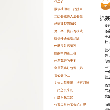
包二奶
徵信社捅破二奶謊言
二奶要錢要人還要愛
抓姦
感情破裂四階段
要
另一半出軌行為模式
姦
手
徵信外遇蒐證步驟
社
什麼是外遇蒐證
就
婚姻中的第三者
告
外遇蒐證的重要
徵
己
金屋藏嬌好包養二奶
一
老公養小三
就
丈夫大陸重婚 法官判離
原
二奶怎麼來的
不
業
什麼叫包二奶
包養與被包養者的心態
而