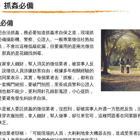
必備
想合法抓姦，務必要知道抓姦求自保之道，現場抓
必備攝影機、警察、公證人。一般專業徵信社熟知
法，不會出這種低級紕漏，但要僱用的是兩光徵信
，那真的是花錢找倒霉。
有家拿人錢財，幫人消災的徵信業者，被當事人反
，說徵信人員涉嫌妨害自由；根據多年相關經驗的
信同業表示，其實，每個業者去「抓猴」，都有自
一套獨門絕招，要破門拍照，里長或員警和公證人
個也都不能少，更利用針孔錄影蒐證，小心提防，
是要避免發生糾紛求自保。
本是被人委託抓姦的徵信業者，沒想到，卻被當事人外遇一方怒然反告，
准穿衣服拍照，拿人錢財，幫人做事，卻引來官司，這種問題看在同業眼
缺乏。
徵信業者辯稱：「可能現場的人員，大剌剌地拿大機器去拍，造成受害者