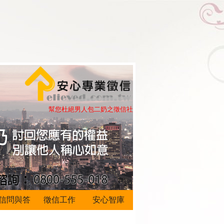
幫您杜絕男人包二奶之徵信社
信問與答
徵信工作
安心智庫