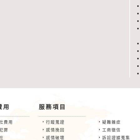
費用
服務項目
社費用
行蹤蒐證
疑難雜症
犯罪
感情挽回
工商徵信
社
感情破壞
訴訟證據蒐集