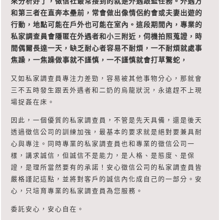
來分析好了，徵信社最常接到的就是外遇跟監任務。外遇方
和第三者在直奔本壘前，常會做出像情侶約會或夫妻出遊的
行動，地點可能在戶外也可能在室內。這段期間內，專業的
私家調查員會隱匿在外遇者和小三附近，伺機拍照蒐證，時
間偶爾長達一天，缺乏耐心者容易不耐煩，一不耐煩就處事
焦躁，一焦躁做事就不謹慎，一不謹慎就會打草驚蛇，
又如私家調查員專注力差勁，容易被其他事物分心，那就會
三不五時發生跟丟外遇者和二奶的烏龍狀況，永遠趕不上現
場捉姦在床。
因此，一個優質的私家調查員，不管是先天具備，還是後天
透過徵信公司的訓練加強，最基本的要求就是絕對要兼具耐
心與專注。同時專業的私家調查員也和專業的徵信公司一
樣，講求誠信，但誠信不是能力，是人格、是態度、是保
證，是理所當然要有的承諾！安心徵信公司的私家調查員皆
嚴格謹記這點，並將對客戶的誠信內化成自己的一部分。安
心，只培育專業的私家調查員為您服務。
委託安心，安心自在。