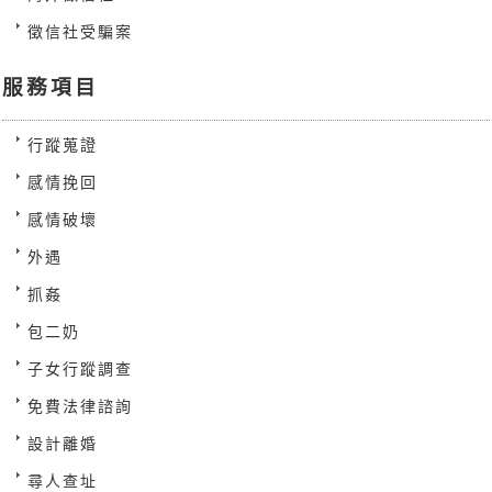
徵信社受騙案
服務項目
行蹤蒐證
感情挽回
感情破壞
外遇
抓姦
包二奶
子女行蹤調查
免費法律諮詢
設計離婚
尋人查址