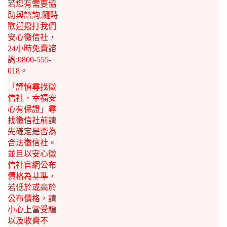
若您有需要協
助與諮詢,隨時
歡迎撥打我們
安心徵信社，
24小時免費諮
詢:0800-555-
018。
「謹慎尋找徵
信社，幸福安
心有保證」尋
找徵信社前請
先確定是否為
合法徵信社。
並且以安心徵
信社官網公布
價格為基準，
若低於或高於
公布價格，請
小心上當受騙
以及收費不