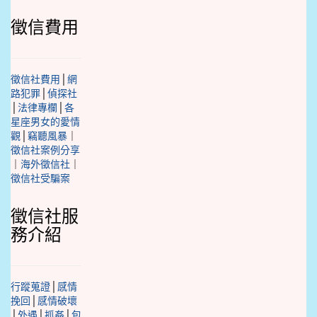
徵信費用
徵信社費用
│
網
路犯罪
│
偵探社
│
法律專欄
│
各
星座男女的愛情
觀
│
竊聽風暴
｜
徵信社案例分享
｜
海外徵信社
｜
徵信社受騙案
徵信社服
務介紹
行蹤蒐證
│
感情
挽回
│
感情破壞
│
外遇
│
抓姦
│
包