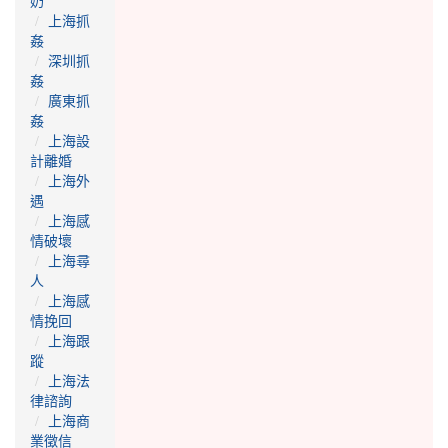
奶
上海抓
姦
深圳抓
姦
廣東抓
姦
上海設
計離婚
上海外
遇
上海感
情破壞
上海尋
人
上海感
情挽回
上海跟
蹤
上海法
律諮詢
上海商
業徵信