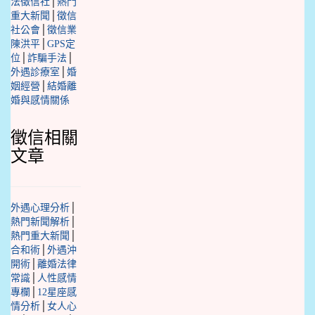
法徵信社
│
熱門
重大新聞
│
徵信
社公會
│
徵信業
陳洪平
│
GPS定
位
│
詐騙手法
│
外遇診療室
│
婚
姻經營
│
結婚離
婚與感情關係
徵信相關
文章
外遇心理分析
│
熱門新聞解析
│
熱門重大新聞
│
合和術
│
外遇沖
開術
│
離婚法律
常識
│
人性感情
專欄
│
12星座感
情分析
│
女人心