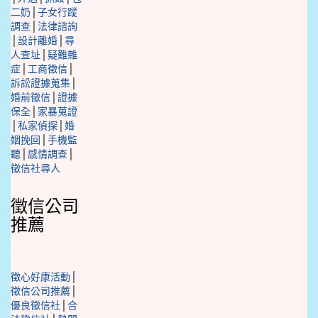
二奶
│
子女行蹤
調查
│
法律諮詢
│
設計離婚
│
尋
人查址
│
疑難雜
症
│
工商徵信
│
訴訟證據蒐集
│
婚前徵信
│
證據
保全
│
家暴蒐證
│
私家偵探
│
婚
姻挽回
│
手機監
聽
│
感情調查
│
徵信社尋人
徵信公司
推薦
徵心好康活動
│
徵信公司推薦
│
優良徵信社
│
合