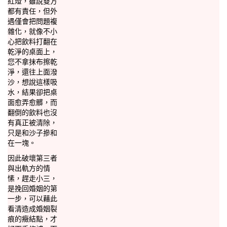
紅燈，雖說雙方
都有責任，但外
遇僅會把問題複
雜化，就像不小
心把飲料打翻在
乾淨的桌面上，
您不拿抹布擦乾
淨，還往上面潑
沙，想說這樣吸
水，結果卻把桌
面愈弄愈髒，而
翻倒的飲料也沒
有真正被清除，
只是和沙子摻和
在一塊。
因此破壞第三者
與出軌方的情
愫，趕走小三，
是挽回婚姻的第
一步，可以藉此
看清造成婚姻裂
痕的癥結點，才