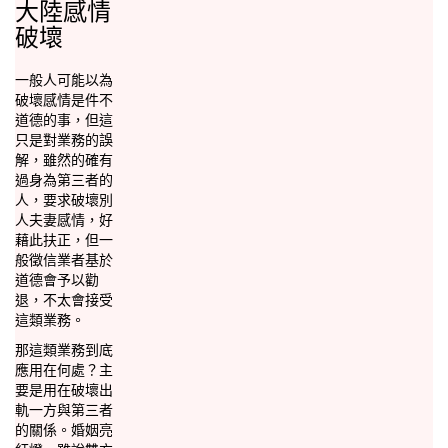
大陸感情
破壞
一般人可能以為
破壞感情是件不
道德的事，但這
只是對業務的誤
解，雖然的確有
過身為第三者的
人，要求破壞別
人夫妻感情，好
藉此扶正，但一
般徵信業者基於
道德會予以勸
退，不太會接受
這類業務。
那這類業務到底
應用在何處？主
要是用在破壞出
軌一方與第三者
的關係。婚姻亮