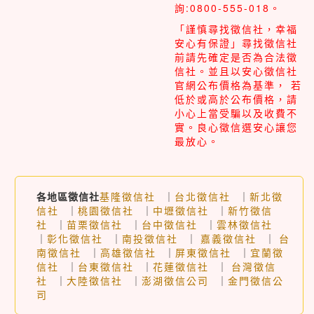
詢:0800-555-018。
「謹慎尋找徵信社，幸福
安心有保證」尋找徵信社
前請先確定是否為合法徵
信社。並且以安心徵信社
官網公布價格為基準， 若
低於或高於公布價格，請
小心上當受騙以及收費不
實。良心徵信選安心讓您
最放心。
各地區徵信社
基隆徵信社
｜
台北徵信社
｜
新北徵
信社
｜
桃園徵信社
｜
中壢徵信社
｜
新竹徵信
社
｜
苗栗徵信社
｜
台中徵信社
｜
雲林徵信社
｜
彰化徵信社
｜
南投徵信社
｜
嘉義徵信社
｜
台
南徵信社
｜
高雄徵信社
｜
屏東徵信社
｜
宜蘭徵
信社
｜
台東徵信社
｜
花蓮徵信社
｜
台灣徵信
社
｜
大陸徵信社
｜
澎湖徵信公司
｜
金門徵信公
司