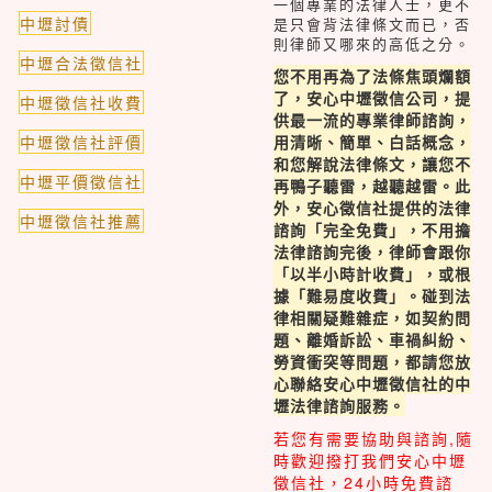
一個專業的法律人士，更不
中壢討債
是只會背法律條文而已，否
則律師又哪來的高低之分。
中壢合法徵信社
您不用再為了法條焦頭爛額
了，安心中壢徵信公司，提
中壢徵信社收費
供最一流的專業律師諮詢，
中壢徵信社評價
用清晰、簡單、白話概念，
和您解說法律條文，讓您不
中壢平價徵信社
再鴨子聽雷，越聽越雷。此
外，安心徵信社提供的法律
中壢徵信社推薦
諮詢「完全免費」，不用擔
法律諮詢完後，律師會跟你
「以半小時計收費」，或根
據「難易度收費」。碰到法
律相關疑難雜症，如契約問
題、離婚訴訟、車禍糾紛、
勞資衝突等問題，都請您放
心聯絡安心中壢徵信社的中
壢法律諮詢服務。
若您有需要協助與諮詢,隨
時歡迎撥打我們安心中壢
徵信社，24小時免費諮