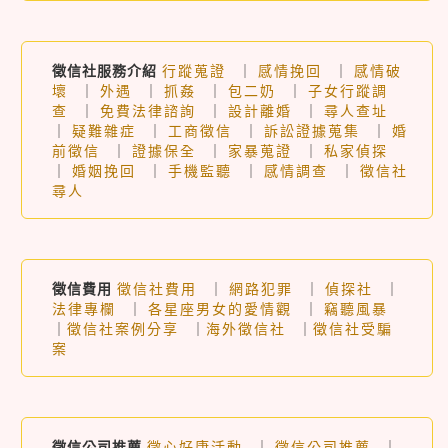
徵信社服務介紹
行蹤蒐證
｜
感情挽回
｜
感情破
壞
｜
外遇
｜
抓姦
｜
包二奶
｜
子女行蹤調
查
｜
免費法律諮詢
｜
設計離婚
｜
尋人查址
｜
疑難雜症
｜
工商徵信
｜
訴訟證據蒐集
｜
婚
前徵信
｜
證據保全
｜
家暴蒐證
｜
私家偵探
｜
婚姻挽回
｜
手機監聽
｜
感情調查
｜
徵信社
尋人
徵信費用
徵信社費用
｜
網路犯罪
｜
偵探社
｜
法律專欄
｜
各星座男女的愛情觀
｜
竊聽風暴
｜
徵信社案例分享
｜
海外徵信社
｜
徵信社受騙
案
徵信公司推薦
徵心好康活動
｜
徵信公司推薦
｜