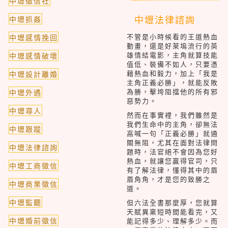
中壢徵信社
中壢法律諮詢
中壢抓姦
不管是小時候看的王道熱血
中壢感情挽回
動畫，還是好萊塢流行的英
雄情結電影，主角就算技能
中壢感情破壞
值低、裝備不如人，只要憑
藉熱血和毅力，加上「我是
中壢設計離婚
主角正義必勝」，就能反敗
為勝，擊垮阻擋他的所有邪
中壢外遇
惡勢力。
中壢尋人
然而在事實裡，我們雖然是
我們生命中的主角，卻無法
中壢跟蹤
高喊一句「正義必勝」就通
關無阻，尤其在面對法律問
中壢法律諮詢
題時，法官絕不會因為您好
熱血，就讓您贏得官司，只
中壢工商徵信
有了解法律，懂得其中的眉
眉角角，才是您的致勝之
中壢商業徵信
道。
中壢監聽
但六法全書那麼厚，您就算
天賦異稟短時間能看完，又
中壢婚前徵信
能記得多少、理解多少。而