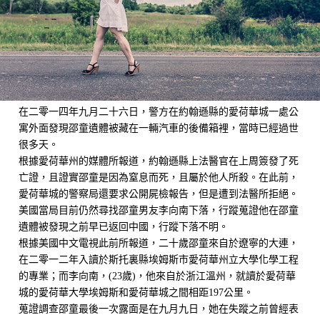
在二零一四年九月二十六日，警方在約翰遜縣的愛荷華城一處公
寓外面發現邵童遺體被藏在一輛汽車的後備箱裡，當時已經過世
很多天。
根據愛荷華州的媒體所報道，約翰遜縣上法醫官在上周簽發了死
亡證，且證實邵童是因為窒息而死，且屬於他人所殺。在此前，
愛荷華城的警察局還要求公開屍檢報告，但是遭到法醫所拒絕。
美國當局目前仍然尋找邵童男友李向南下落，行蹤蒐證他在邵童
遺體被發現之前早已返回中國，行蹤下落不明。
根據美國中文電視此前所報道，二十歲邵童來自於遼寧的大連，
在二零一二年入讀於斯托裏縣埃姆斯市愛荷華州立大學化學工程
的專業；而李向南，(23歲)，他來自於浙江溫州，就讀於愛荷華
城的愛荷華大學埃姆斯和愛荷華城之間相距197公里。
蒐證調查邵童最後一次露面是在九月九日，她在失蹤之前曾經表