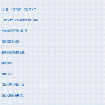
2度包小三妻訴離 法官准休夫
16歲少女另結新歡遭到毆打軟禁
什麼情況需要跟蹤拍照
具備跟蹤的條件
委託跟蹤拍照的動機
拍照設備
跟蹤技巧
跟蹤拍照的利益之談
跟蹤拍照的價格部分