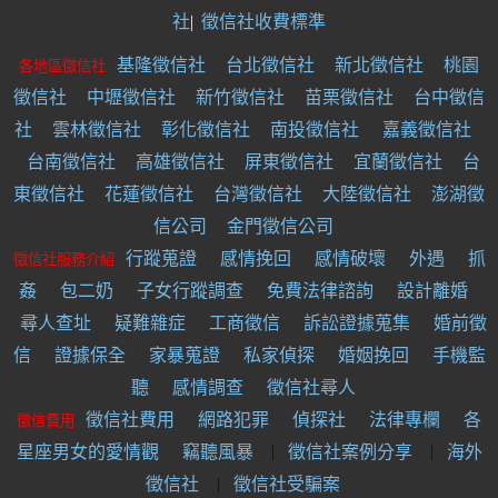
社
|
徵信社收費標準
基隆徵信社
台北徵信社
新北徵信社
桃園
各地區徵信社
徵信社
中壢徵信社
新竹徵信社
苗栗徵信社
台中徵信
社
雲林徵信社
彰化徵信社
南投徵信社
嘉義徵信社
台南徵信社
高雄徵信社
屏東徵信社
宜蘭徵信社
台
東徵信社
花蓮徵信社
台灣徵信社
大陸徵信社
澎湖徵
信公司
金門徵信公司
行蹤蒐證
感情挽回
感情破壞
外遇
抓
徵信社服務介紹
姦
包二奶
子女行蹤調查
免費法律諮詢
設計離婚
尋人查址
疑難雜症
工商徵信
訴訟證據蒐集
婚前徵
信
證據保全
家暴蒐證
私家偵探
婚姻挽回
手機監
聽
感情調查
徵信社尋人
徵信社費用
網路犯罪
偵探社
法律專欄
各
徵信費用
星座男女的愛情觀
竊聽風暴
徵信社案例分享
海外
｜
｜
徵信社
徵信社受騙案
｜