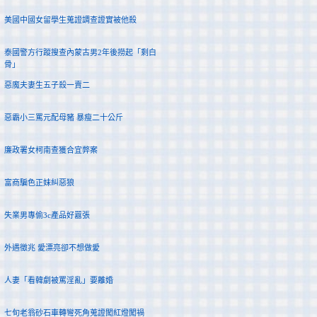
美國中國女留學生蒐證調查證實被他殺
泰國警方行蹤搜查內蒙古男2年後撈起「剩白
骨」
惡魔夫妻生五子殺一賣二
惡霸小三罵元配母豬 暴瘦二十公斤
廉政署女柯南查獲合宜弊案
富商騙色正妹糾惡狼
失業男專偷3c產品好囂張
外遇徵兆 愛漂亮卻不想做愛
人妻「看韓劇被罵淫亂」要離婚
七旬老翁砂石車轉彎死角蒐證闖紅燈闖禍