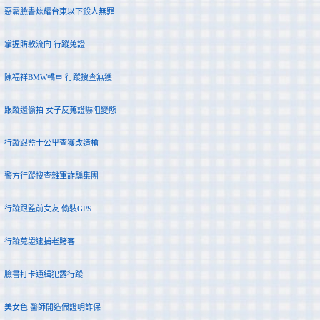
惡霸臉書炫耀台東以下殺人無罪
掌握賄款流向 行蹤蒐證
陳福祥BMW轎車 行蹤搜查無獲
跟蹤還偷拍 女子反蒐證嚇阻變態
行蹤跟監十公里查獲改造槍
警方行蹤搜查雜軍詐騙集團
行蹤跟監前女友 偷裝GPS
行蹤蒐證逮捕老賭客
臉書打卡通緝犯露行蹤
美女色 醫師開造假證明詐保