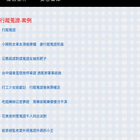
行蹤蒐證-案例
行蹤蒐證
小開和女車友滑進摩鐵 妻行蹤蒐證抓姦
公務員諜對諜蒐證反被抓耙子
台中議會濫發放停車證 酒駕男肇事逃逸
打工少女追愛記 行蹤蒐證後無罪確定
吃錯藥辦公室夢遊 胃藥安眠藥傻傻分不清
花美男刑警蒐證千人同志派對
創意總監老婆外遇蒐證外遇抓小王