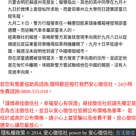
示要去明尼蘇達州見朋友；報導指出，其他的高中同學在九月十
九日於微博上面發帖所求助，而愛荷華州立大學同日證實邵童已
經失蹤。
九月二十日，警方行蹤搜查在一輛豐田凱美瑞後備箱裡發現邵童
遺體。而這輛汽車本屬邵童本人的。
經美聯社的報道，哀梅斯警方其後就發現李向南於九月八日以從
錫達拉皮茲東愛荷華機場搭乘飛機離開了，九月十日早抵達中
國。報道沒未說明他到達了中國哪個城市。
而在邵童遺體被發現當天，警方搜查了李向南的住所，並認定他
是在匆忙中離開。埃姆斯警方嘗試聯絡他在中國的親朋，沒有人
見過李向南。
若您有需要協助與諮詢,隨時歡迎撥打我們安心徵信社，24小時
免費諮詢:0800-555-018。
「謹慎尋找徵信社，幸福安心有保證」尋找徵信社前請先確定是
否為合法徵信社。並且以安心徵信社官網公布價格為基準， 若
低於或高於公布價格，請小心上當受騙以及收費不實。良心徵信
選安心讓您最放心。
隱私權政策 © 2014, 安心徵信社 power by 安心徵信社|
合法徵信