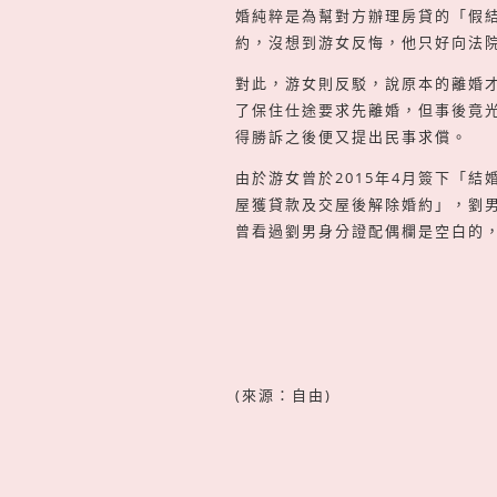
婚純粹是為幫對方辦理房貸的「假
約，沒想到游女反悔，他只好向法
對此，游女則反駁，說原本的離婚
了保住仕途要求先離婚，但事後竟
得勝訴之後便又提出民事求償。
由於游女曾於2015年4月簽下「
屋獲貸款及交屋後解除婚約」，劉
曾看過劉男身分證配偶欄是空白的
(來源：自由)