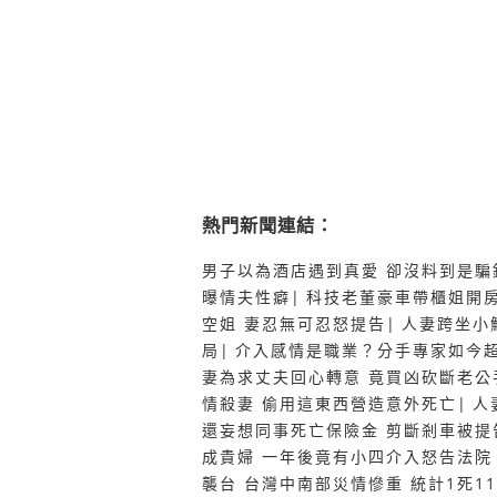
熱門新聞連結：
男子以為酒店遇到真愛 卻沒料到是騙
曝情夫性癖
|
科技老董豪車帶櫃姐開房
空姐 妻忍無可忍怒提告
|
人妻跨坐小
局
|
介入感情是職業？分手專家如今
妻為求丈夫回心轉意 竟買凶砍斷老公
情殺妻 偷用這東西營造意外死亡
|
人
還妄想同事死亡保險金 剪斷剎車被提
成貴婦 一年後竟有小四介入怒告法
襲台 台灣中南部災情慘重 統計1死1