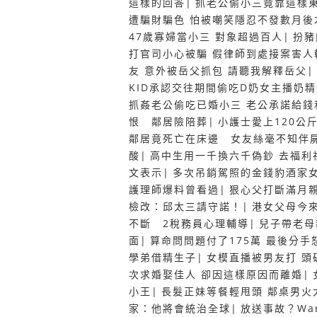
這樣的回答
|
抓老公偷小三竟靠這樣東
遭騙財騙色 怕被嘲笑隱忍不發數月後
47歲寡婦當小三 對象超過百人
|
扮豬
打官司小心被騙 假律師到處接案害人
友 意外被岳父抓包 請聽我解釋岳父
|
KID承認交往期間偷吃D奶女主播奶
抓姦老公偷吃已婚小三 老公承諾給錢
恨 鄰居險陪葬
|
小護士愛上120公
鄰居竟死亡在床邊 女友絲毫不知伴
酸
|
高中生用一千換六千偽鈔 去福利
文表示
|
多次吊銷駕照的金錢豹酒家
護理師爆料曾看過
|
狠心父打斷滿月
檢改：邱太三請守諾！
|
港女父母今
不斷 2稅務員心理輔導
|
兒子帶老母
面
|
算命問問題付了175萬 最後分手
學弟借精生子
|
女模直播被男友打 頭
次求婚娶佳人 卻因這樣原因而離婚
|
小王
|
長髮正妹等餐輕甩頭 鄰桌男火
家：他將會統治全球
|
放送事故？Wa