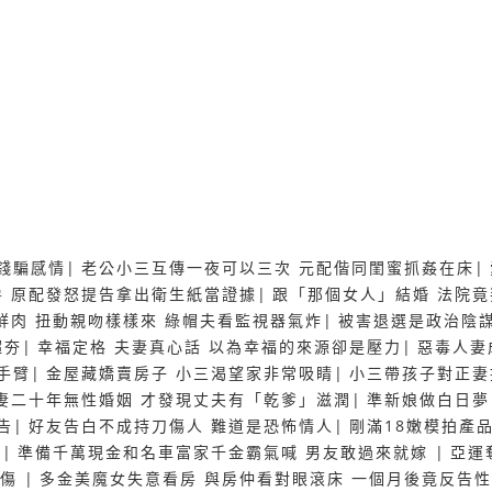
錢騙感情
|
老公小三互傳一夜可以三次 元配偕同閨蜜抓姦在床
|
 原配發怒提告拿出衛生紙當證據
|
跟「那個女人」結婚 法院竟
鮮肉 扭動親吻樣樣來 綠帽夫看監視器氣炸
|
被害退選是政治陰
超夯
|
幸福定格 夫妻真心話 以為幸福的來源卻是壓力
|
惡毒人妻
手臂
|
金屋藏嬌賣房子 小三渴望家非常吸睛
|
小三帶孩子對正妻
妻二十年無性婚姻 才發現丈夫有「乾爹」滋潤
|
準新娘做白日夢
告
|
好友告白不成持刀傷人 難道是恐怖情人
|
剛滿18嫩模拍產
院
|
準備千萬現金和名車富家千金霸氣喊 男友敢過來就嫁
|
亞運
1傷
|
多金美魔女失意看房 與房仲看對眼滾床 一個月後竟反告