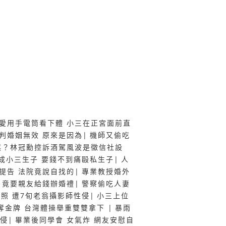
愛用手電筒看下體 小三在正宮面前直
判婚姻無效 原來是因為
|
機師又偷吃
謀？林冠勳控訴酒駕風波是徵信社設
成小三生子 要錢不到痛毆私生子
|
人
提告 法院竟說自找的
|
專業教授婚外
 竟要親友給錢辦婚禮
|
警察偷吃人妻
品照 遭7旬老翁攝影師性侵
|
小三上位
奪金牌 台灣體操舉重雙雙拿下
|
暴雨
性侵
|
畢業後同學會 女氣炸 網友安慰自