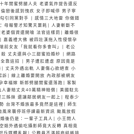
十年閨蜜劈腿人夫 老婆氣炸提告還反
不倫戀後感到愧疚 女子即喊停 男子寧
五勾引同黨對手
|
感情三大地雷 你做錯
亡 母報警才知驚天噩耗
|
人妻斬斷不
查老婆個資還開嗆 法官這樣罰
|
離婚很
|
嘉義禮大佛 被四壯漢拖入性侵懷孕
續嗆前女友「我就看你多會叫」
|
老公
自殺 丈夫還與小三甜蜜拍婚紗
|
網路
來全靠這招
|
男子遭肛遭虐 原因竟是
婚
|
丈夫外遇出軌 人妻傷心欲絕查 小
起訴
|
線上離婚要開放 內政部被網友
孕幸福嫁 新郎劈腿閨蜜還落跑
|
客製
軌人妻賠丈夫40萬精神賠償
|
美國駐北
侵三姊妹 還讓鄰居網友一起上
|
程泰少
勢 台灣不婚族最多竟然是這裡
|
師生
颱風來襲停班停課最新資訊 颱風放假
離婚後仍是：一輩子工具人
|
小王問人
空姐外遇偷吃攝影師竟大反轉 真相竟
怒斥媒體亂報
|
公務員不滿超商結帳排