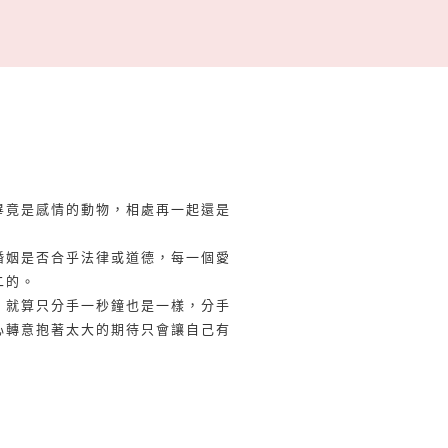
畢竟是感情的動物，相處再一起還是
婚姻是否合乎法律或道德，每一個愛
二的。
，就算只分手一秒鐘也是一樣，分手
心轉意抱著太大的期待只會讓自己有