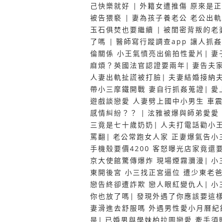
己快樂就好
|
外籍女遭推傷 原來是
被告猥褻
|
妻為孩子養老公 老公出
玉石俱焚也要繼續
|
被閨密背叛的老
了嗎
|
醫師寫行蹤調查app 讓人抓
倫關係 小王氣憤亮出偷拍性愛片
|
妻
麻煩？英國法官認證要兩年
|
妻告夫
人妻出軌扯謊被打臉
|
夫妻結婚接納
帶小三摩鐵開戰 妻自行抓姦蒐證
|
愛
遊戲談戀愛 人妻劈上國中小男生 車
感情糾紛？？
|
泫雅被爆與師弟愛愛
三竟是七十歲奶奶
|
人夫打電話勸小王
罵翻
|
老公常跑女人家 正妻爆氣告小
手機殼要價4200 客怒曝光店家竟還
京大使館驚傳爆炸 現場煙霧瀰漫
|
小
東開後宮 小三找正宮逼位 遭少東老
戀告終卻遭詐欺 戀人眼紅變仇人
|
小
你也放了嗎
|
發現外遇了你應該要這
妻滑進去舒服嗎 外遇男性愛小月曆紀
是
|
已婚男與學妹柏拉圖戀愛 牽手須