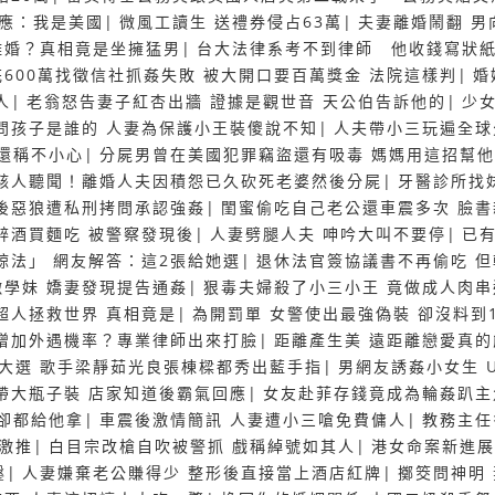
回應：我是美國
|
微風工讀生 送禮券侵占63萬
|
夫妻離婚鬧翻 男
離婚？真相竟是坐擁猛男
|
台大法律系考不到律師 他收錢寫狀
花600萬找徵信社抓姦失敗 被大開口要百萬獎金 法院這樣判
|
婚
人
|
老翁怒告妻子紅杏出牆 證據是觀世音 天公伯告訴他的
|
少
問孩子是誰的 人妻為保護小王裝傻說不知
|
人夫帶小三玩遍全球
還稱不小心
|
分屍男曾在美國犯罪竊盜還有吸毒 媽媽用這招幫
駭人聽聞！離婚人夫因積怨已久砍死老婆然後分屍
|
牙醫診所找
後惡狼遭私刑拷問承認強姦
|
閨蜜偷吃自己老公還車震多次 臉
醉酒買麵吃 被警察發現後
|
人妻劈腿人夫 呻吟大叫不要停
|
已
諒法」 網友解答：這2張給她選
|
退休法官簽協議書不再偷吃 
嫩學妹 嬌妻發現提告通姦
|
狠毒夫婦殺了小三小王 竟做成人肉串
超人拯救世界 真相竟是
|
為開罰單 女警使出最強偽裝 卻沒料到
增加外遇機率？專業律師出來打臉
|
距離產生美 遠距離戀愛真
大選 歌手梁靜茹光良張棟樑都秀出藍手指
|
男網友誘姦小女生 
帶大瓶子裝 店家知道後霸氣回應
|
女友赴菲存錢竟成為輪姦趴主
卻都給他拿
|
車震後激情簡訊 人妻遭小三嗆免費傭人
|
教務主任
友激推
|
白目宗改槍自吹被警抓 戲稱綽號如其人
|
港女命案新進展
鑿
|
人妻嫌棄老公賺得少 整形後直接當上酒店紅牌
|
擲筊問神明