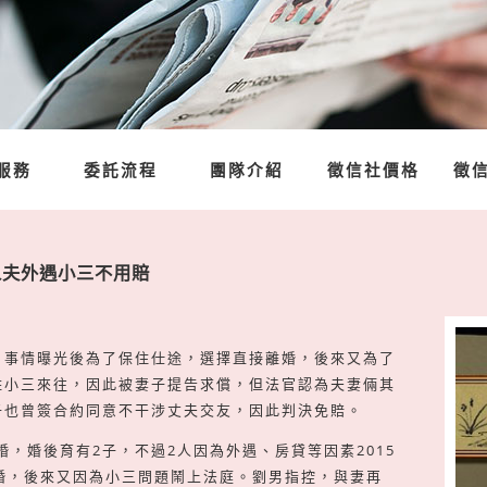
服務
委託流程
團隊介紹
徵信社價格
徵
人夫外遇小三不用賠
，事情曝光後為了保住仕途，選擇直接離婚，後來又為了
姓小三來往，因此被妻子提告求償，但法官認為夫妻倆其
子也曾簽合約同意不干涉丈夫交友，因此判決免賠。
婚，婚後育有2子，不過2人因為外遇、房貸等因素2015
婚，後來又因為小三問題鬧上法庭。劉男指控，與妻再