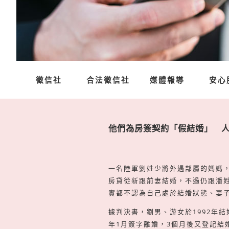
徵信社
合法徵信社
媒體報導
安心
他們為房簽契約「假結婚」 
一名陸軍劉姓少將外遇部屬的媽媽
房貸從新跟前妻結婚，不過仍跟潘
實都不認為自己處於結婚狀態、妻
據判決書，劉男、游女於1992年結
年1月簽字離婚，3個月後又登記結