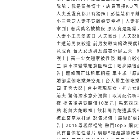
隊嗆：我是留美博士，店員直接KO
人夫蒐證竟都只有獨照
|
彭佳慧和平
小三竟要人妻不要離婚要幸福
|
人妻
拿到
|
憲兵莫名被槍殺 原因竟是認錯
人妻小王恩愛遊日 人夫氣炸
|
人夫怒
主遭前男友殺還 前男友殺害錢改喪偶
竟成真 台大女遭男友殺害分屍丟棄
|
護士
|
高一少女翹家被性侵 跳樓自殺
三 開車撞變電箱意圖輕生
|
喝高粱後
告
|
遭韓國正妹租車相撞 車主求「原
婚卻還偷吃嫩妹空姐
|
台大醫生偷吃
四 正宮大怒
|
台中驚現貓女、神力女
前夫 驚傳潛水意外溺斃
|
取消配偶欄
夜 提告後男要賠償10萬元
|
馬來西亞
點 粉絲大飽眼福
|
飲料喝到飽遭奧客
被正宮當眾打頭 怒告求償！最後好處
告
|
2018母親節禮物 熱門top5 網
竟有自偷拍性愛片 劈腿5櫃姐證據確