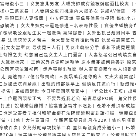
正宮報復小三
|
女友靠北男友 大嘆找帥或有錢被劈腿還比較爽
|
軌找小三還家暴
|
人妻與公車司機車內大戰多次 竟如AV情節
|
婆 重現犀利人妻情節
|
小五連環爆 黃偉展偷腥無極限 逼迫小
姦恐觸法
|
女大生姨媽來還是慘遭三名表哥性侵
|
資優生墜樓身
子發現老公跟陌生女一起洗澡 氣得提告
|
女警出軌已婚男同事 
家暴 法院認證夫才苦主
|
台大畢業沒有律師執照 執業被罰百萬元
夫前女友當室友 最後竟三人行
|
男友出軌被分手 求和不成竟連
上有婦之夫 幻想自己是女主人上門逼宮
|
人妻怒老公出軌燒炭
震大戰樣樣來
|
王傳家外遇偷吃逆轉勝 原本無罪被判通姦罪 原
 公司否認泫雅卻回
|
錦戶亮爆出醜聞 與人妻蜜戀兩年害人想離
走 竟遭罰2.7億台幣罰款
|
人妻嬌嗔我是你的人 丈夫大發雷霆
三竟被法院判烏龍
|
出軌約炮都是早上 偷情反其道而行
|
新娘懷
要提告
|
馬如風逝世 今日移靈回基隆家中
|
「老公比小王短」出
三上位還回頭嗆正宮：不要靠近我老公 前妻暴怒PO網
|
鬼父性
爸打臉
|
說離婚就離婚？協議書怎寫才不吃虧
|
晚婚不婚頂客成趨
三也是受害者？拒付和解金卻在法院慘遭親密對話打臉
|
瑪麗亞
樣做，出軌十大注意事項
|
年薪百萬卻只能月花22K！偷吃男嘆
錄破百次
|
女兒鼓勵母親找第二春 豈料母親竟成外遇小三
|
已婚
賠20萬
|
留美博士公務員跟美國人店員第二戰來了，公務員貼文