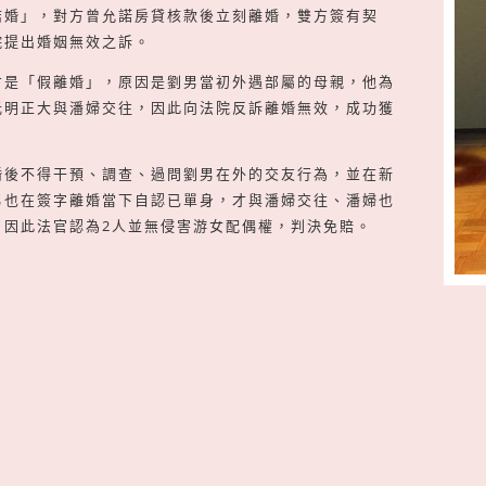
結婚」，對方曾允諾房貸核款後立刻離婚，雙方簽有契
院提出婚姻無效之訴。
才是「假離婚」，原因是劉男當初外遇部屬的母親，他為
光明正大與潘婦交往，因此向法院反訴離婚無效，成功獲
結婚後不得干預、調查、過問劉男在外的交友行為，並在新
男也在簽字離婚當下自認已單身，才與潘婦交往、潘婦也
，因此法官認為2人並無侵害游女配偶權，判決免賠。