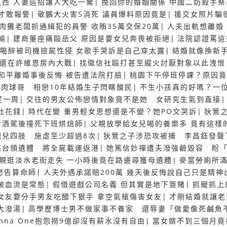
西 人妻這招讓人大吃一驚
|
挽回你的婚姻關係 中國二奶殺手祭
才敢報警
|
敬鵬大火害5消死 議員爆料原因竟是
|
援交女照片騙
肉攤老闆抓通緝犯的員警 收賄35萬交保20萬
|
人夫出軌想離婚
輸
|
建商董座痛毆岳父 原因是要女兒奔喪被拒絕
|
法院認證罵這
喝醉被司機撿屍性侵 女歌手哭訴是自己穿太露
|
結婚就像換新手
精還在許維恩房內大戰
|
找徵信社毆打甚至縱火討厭對象以此洩恨
和平離婚事後反悔 被告遭法院打臉
|
桃園下午停班停課？原因竟
斤肉球哥 相戀10年結婚生子閃瞎酸民
|
不生小孩真的好嗎？一
屍一周
|
交往的男友公佈戀情對象竟不是她 女研究生氣到直接
社花錢
|
時代在變 重男輕女思想還是不變？她PO文哭訴
|
狄鶯
女酒駕後撞死下班烘焙師
|
父親放學給女兒喝的養樂多 竟有這樣
親兒四肢 施虐至少超過8次
|
狄鶯之子涉恐攻被捕 李昌鈺發聲
來台領遺體 將全屍載運返港
|
她篤信妙禪遭夫潑強鹼毀容 盼
親逛淡水老街走失 一小時後竟在路邊尋獲母遺體
|
麥當勞廁所滿
怒告算命師
|
人夫外遇承諾賠200萬 幾天後反悔說自己只是精神
破血流是常態
|
假借遊戲公司名義 但其實是地下簽賭
|
抓寵抓上
女友要分手男友吃醋下狠手 拿空氣槍傷害女友
|
才剛結婚就讓老
大潑湯
|
高學歷博士男不做家事不養家 還辱妻「做愛像死鹹魚
nna One抱怨撈9億卻沒有薪水沒有自由
|
當女婿不到三個月竟