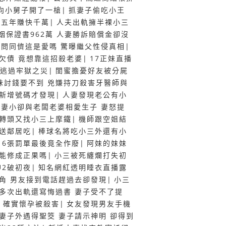
向小舅子開了一槍
|
抓妻子偷吃小王
紙五年賺快千萬
|
人夫出軌擁半裸小三
姻保證書962萬 人妻勝訴賠償金卻沒
女問同儕這是愛嗎 驚曝繼父性侵真相
|
欠債 竟想靠這招殺老婆
|
17正妹直播
他逃過牢獄之災
|
閨蜜擔憂好友被分屍
妹討錢要不到 兇嫌持刀殺害牙醫師與
書新增號碼才發現
|
人妻發現老公有小
有妻小卻與老闆老婆相愛生子 妻怒提
但轉頭又找小三上摩鐵
|
機師跟空姐結
送鄰居吃
|
棒球名將吃小三外還有小
16張罰單最後竟全作廢
|
阿妹的妹妹
的能修成正果嗎
|
小三被死纏爛打失初
U2破初夜
|
知名網紅透明睡衣直播露
角 男友接到電話趕過去卻發現
|
小三
多次出軌還寫悔過書 妻子受不了提
 確實懷孕被殺害
|
女友發現男友手機
 妻子外遇得聖筊 妻子請示神明 卻得到