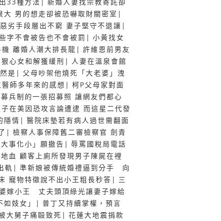
出33種方法
|
新婚人妻找宗教寄託卻
很大 男的想走卻被恐嚇取財關密室
|
 惡劣手段層出不窮 妻子堅守不退讓
|
些字不會被告也不會被罰
|
小黃找女
機 離婚人潮大排長龍
|
許維恩前男友
 狠心女和解獲緩刑
|
人妻在溫泉會館
然是
|
父母吵架他燒死「大老婆」洩
位醫師多年來的感想
|
柯P父母家對面
|
募兵制的一張招募照 讓網友們都心
之子在美因恐攻言論遭逮 而這星二代發
的隱情
|
醫院床墊若有病人過世需翻面
了
|
檢察人事保障舊二審檢察官 劍青
「大事化小」願撤告
|
辱罵國稅局電話
地血 顧客上廁所發現男子陳屍在裡
出軌
|
準新娘被傳統婚禮逼到分手 向
床 寵物特徵說不出小王粗長秒答
|
三
婆嫁小王 丈夫頭頂綠光讓妻子嫁給
不如妓女」
|
普丁又持續掌權，預言
被大舅子痛毆致死
|
花蓮大地震捐款