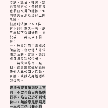
監聽、錄音、拍照、錄
影蒐證方式，是最直接
也最易取得的證據，但
同樣具備涉及法律上的
風險。
根據刑法第315-1條，
有下列行為之一者，處
三年以下有期徒刑、拘
役或三十萬元以下罰
金：
一、無故利用工具或設
備窺視、竊聽他人非公
開之活動、言論、談話
或身體隱私部位者。
二、無故以錄音、照
相、錄影或電磁紀錄竊
錄他人非公開之活動、
言論、談話或身體隱私
部位者。
違法蒐證會讓您吃上官
司，不要再盲目與衝動
行事，陷自己於不利地
位中，無論您是懷疑另
一半包二奶（養小狼