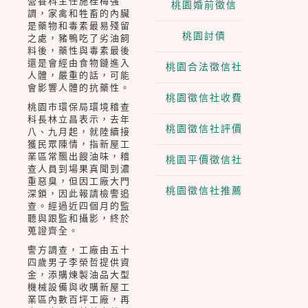
營養科主任施桂梅強
桃園婚前徵信
調，家禽和牲畜的內臟
是藥物和毒素最易殘留
桃園討債
之處，豬鴨吃了劣油飼
料後，藥性與毒素最後
還是會經由食物鏈進入
桃園合法徵信社
人體，嚴重的話，可能
會影響人體的抗藥性。
桃園徵信社收費
桃園市環保局環境稽查
科長林立昌表示，去年
桃園徵信社評價
八、九月起，就陸續接
獲民眾陳情，指新屋工
業區常飄出餿油味，稽
桃園平價徵信社
查人員到場果真聞到濃
重惡臭，但因工廠大門
桃園徵信社推薦
深鎖，因此報請檢警追
查。經過近四個月的監
聽與跟監和攝影，終於
蒐證齊全。
警方調查，工廠由五十
四歲男子李榮哲提供資
金，添購煉製油品大型
機械設備與收購新屋工
業區內數百坪工廠，再