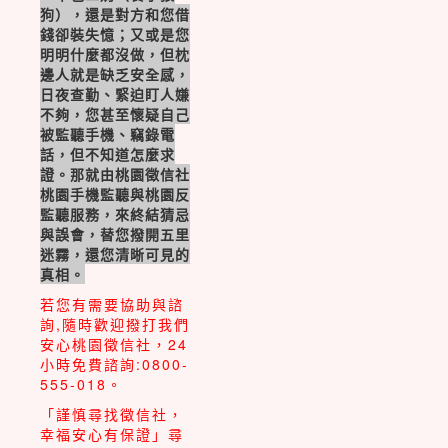
狗），還是對方和您借
錢卻裝失憶；又或是您
明明什麼都沒做，但枕
邊人就是缺乏安全感，
日夜查勤、緊迫盯人嫌
不夠，您甚至懷疑自己
被監聽手機、竊錄電
話，但不知道怎麼求
證。那就由桃園徵信社
桃園手機監聽與桃園反
監聽服務，來終結猜忌
與誤會，替您撥開五里
迷霧，還您清晰可見的
真相。
若您有需要協助與諮
詢,隨時歡迎撥打我們
安心桃園徵信社，24
小時免費諮詢:0800-
555-018。
「謹慎尋找徵信社，
幸福安心有保證」尋