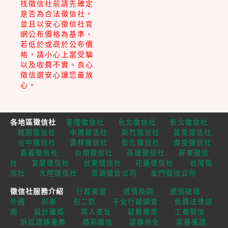
找徵信社前請先確定
是否為合法徵信社。
並且以安心徵信社官
網公布價格為基準，
若低於或高於公布價
格，請小心上當受騙
以及收費不實。良心
徵信選安心讓您最放
心。
各地區徵信社
｜
｜
基隆徵信社
台北徵信社
新北徵信社
｜
｜
｜
｜
桃園徵信社
中壢徵信社
新竹徵信社
苗栗徵信社
｜
｜
｜
｜
台中徵信社
雲林徵信社
彰化徵信社
南投徵信社
｜
｜
｜
｜
嘉義徵信社
台南徵信社
高雄徵信社
屏東徵信
｜
｜
｜
｜
社
宜蘭徵信社
台東徵信社
花蓮徵信社
台灣徵
｜
｜
｜
信社
大陸徵信社
澎湖徵信公司
金門徵信公司
徵信社服務介紹
｜
｜
｜
行蹤蒐證
感情挽回
感情破壞
｜
｜
｜
｜
外遇
抓姦
包二奶
子女行蹤調查
免費法律諮
｜
｜
｜
｜
詢
設計離婚
尋人查址
疑難雜症
工商徵信
｜
｜
｜
｜
訴訟證據蒐集
婚前徵信
證據保全
家暴蒐證