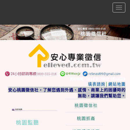
Togg
navig
更新時間: June 21 2015 15:19:08
│
填表諮詢
網站地圖
安心桃園徵信社，了解您遇到外遇、感情、商業上的困擾時的
無助，請讓我們幫助您。
桃園徵信社
桃園抓姦
桃園監聽