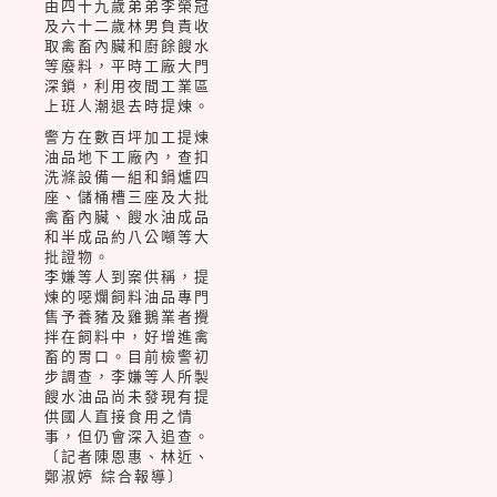
由四十九歲弟弟李榮冠
及六十二歲林男負責收
取禽畜內臟和廚餘餿水
等廢料，平時工廠大門
深鎖，利用夜間工業區
上班人潮退去時提煉。
警方在數百坪加工提煉
油品地下工廠內，查扣
洗滌設備一組和鍋爐四
座、儲桶槽三座及大批
禽畜內臟、餿水油成品
和半成品約八公噸等大
批證物。
李嫌等人到案供稱，提
煉的噁爛飼料油品專門
售予養豬及雞鵝業者攪
拌在飼料中，好增進禽
畜的胃口。目前檢警初
步調查，李嫌等人所製
餿水油品尚未發現有提
供國人直接食用之情
事，但仍會深入追查。
〔記者陳恩惠、林近、
鄭淑婷 綜合報導〕