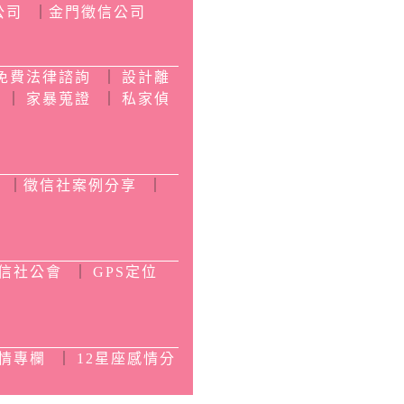
公司
｜
金門徵信公司
免費法律諮詢
｜
設計離
｜
家暴蒐證
｜
私家偵
｜
徵信社案例分享
｜
信社公會
｜
GPS定位
情專欄
｜
12星座感情分