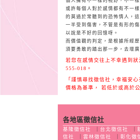
個人擁有不一樣的視野，不一樣
或許每個人對於感情都有不一樣
的莫過於常聽到的恐怖情人，這
一半受到傷害，不管是有形的傷
以說是不好的回憶呀。
而價值觀的判定，是根據所經歷
須要勇敢的踏出那一步，去增廣
若您在感情交往上不幸遇到狀況
555-018。
「謹慎尋找徵信社，幸福安心
價格為基準， 若低於或高於
各地區徵信社
基隆徵信社
｜
台北徵信社
｜
信社
｜
雲林徵信社
｜
彰化徵