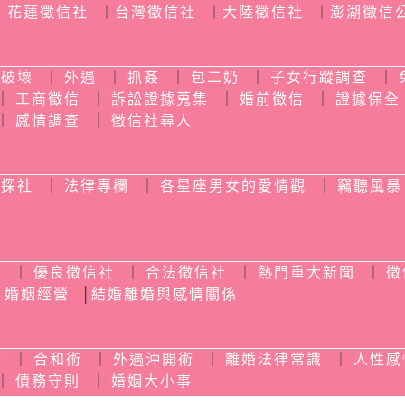
｜
花蓮徵信社
｜
台灣徵信社
｜
大陸徵信社
｜
澎湖徵信
情破壞
｜
外遇
｜
抓姦
｜
包二奶
｜
子女行蹤調查
｜
｜
工商徵信
｜
訴訟證據蒐集
｜
婚前徵信
｜
證據保全
｜
感情調查
｜
徵信社尋人
偵探社
｜
法律專欄
｜
各星座男女的愛情觀
｜
竊聽風暴
薦
｜
優良徵信社
｜
合法徵信社
｜
熱門重大新聞
｜
徵
｜
婚姻經營
│
結婚離婚與感情關係
析
｜
合和術
｜
外遇沖開術
｜
離婚法律常識
｜
人性感
｜
債務守則
｜
婚姻大小事