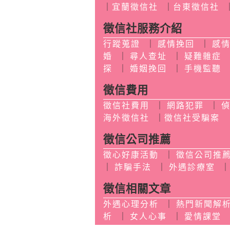
｜
宜蘭徵信社
｜
台東徵信社
徵信社服務介紹
行蹤蒐證
｜
感情挽回
｜
感
婚
｜
尋人查址
｜
疑難雜症
探
｜
婚姻挽回
｜
手機監聽
徵信費用
徵信社費用
｜
網路犯罪
｜
海外徵信社
｜
徵信社受騙案
徵信公司推薦
徵心好康活動
｜
徵信公司推
｜
詐騙手法
｜
外遇診療室
徵信相關文章
外遇心理分析
｜
熱門新聞解
析
｜
女人心事
｜
愛情課堂