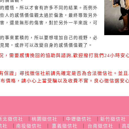
的價值觀。
的體悟，所以才會有許多不同的結果。而例外
些人的感情價值觀太過於偏激，最終導致另外
害，還是無形的傷害，對於另外一半來說，可
的事來累積的，所以要想增加自己的視野，必
見聞，或許可以改變自身的感情價值觀了。
，需要感情挽回的協助與諮詢,歡迎撥打我們24小時安心徵
有保證」尋找徵信社前請先確定是否為合法徵信社。並且
公布價格，請小心上當受騙以及收費不實。良心徵信選安
新北徵信社
｜
桃園徵信社
｜
中壢徵信社
｜
新竹徵信社
信社
｜
南投徵信社
｜
嘉義徵信社
｜
台南徵信社
｜
高