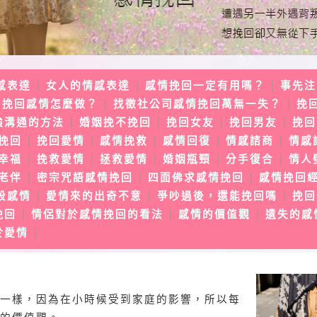
感表達
女人的情感表達
感情挽回一定有用嗎？
事先注
│
│
│
挽回感情怎麼做？
找徵社公司感情挽回萬無一失？
挽
│
│
│
強溝通的方法
婚姻挽不挽回
挽回女友
挽回男友
挽回
│
│
│
│
挽回
挽回愛情
感情挽救
感情回復
情感諮商
情感
│
│
│
│
│
幸福
挽救愛情
拯救愛情
婚姻瓶頸
分手復合
情人
│
│
│
│
│
老伴
密宗咒語感情挽回
四面佛求感情挽回
感情挽回
│
│
│
段感情
愛情來的出奇不意
爭吵過後，還能挽回嗎
挽回
│
│
│
挽回
情侶對於感情挽回的看法
感情的價值觀
遺失的感
│
│
│
於愛情
│
一樣，因為在小時候受到家庭的影響，所以每