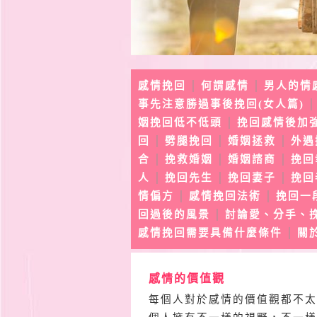
感情挽回
何謂感情
男人的情
│
│
事先注意勝過事後挽回(女人篇)
姻挽回低不低頭
挽回感情後加
│
回
劈腿挽回
婚姻拯救
外遇
│
│
│
合
挽救婚姻
婚姻諮商
挽回
│
│
│
人
挽回先生
挽回妻子
挽回
│
│
│
情偏方
感情挽回法術
挽回一
│
│
回過後的風景
討論愛、分手、
│
感情挽回需要具備什麼條件
關
│
感情的價值觀
每個人對於感情的價值觀都不太