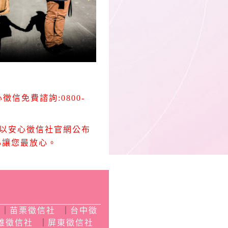
信免費諮詢:0800-
以安心徵信社官網公布
心讓您最放心。
｜
苗栗徵信社
｜
台中徵
雄徵信社
｜
屏東徵信社