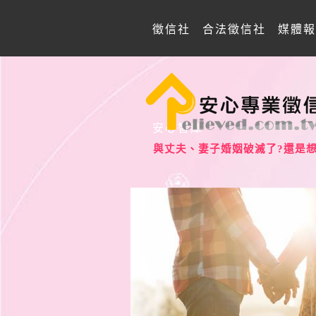
徵信社
合法徵信社
媒體報
安心智庫
與丈夫、妻子婚姻破滅了?還是