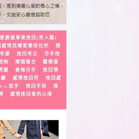
意勝過事後挽回(男人篇)
│
回感情找哪家徵信社好
婚
│
老婆
挽回老公
分手挽
│
│
諮詢
婚姻復合
離婚復
│
│
劈腿
後悔分手
挽回情
│
│
經驗
感情挽回符
挽回感
│
│
v.s.放手
挽回手段
挽
│
│
情
感情挽回者的心境
│
│