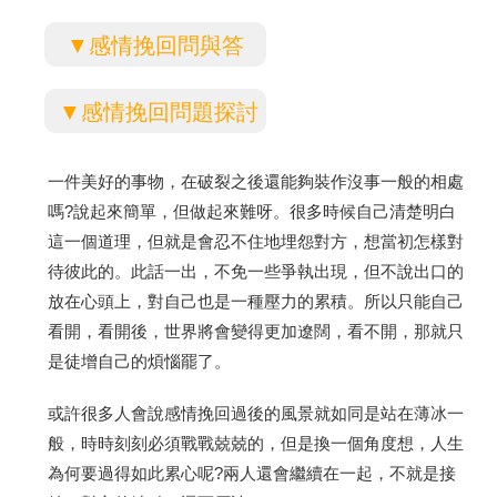
▼感情挽回問與答
▼感情挽回問題探討
一件美好的事物，在破裂之後還能夠裝作沒事一般的相處
嗎?說起來簡單，但做起來難呀。很多時候自己清楚明白
這一個道理，但就是會忍不住地埋怨對方，想當初怎樣對
待彼此的。此話一出，不免一些爭執出現，但不說出口的
放在心頭上，對自己也是一種壓力的累積。所以只能自己
看開，看開後，世界將會變得更加遼闊，看不開，那就只
是徒增自己的煩惱罷了。
或許很多人會說感情挽回過後的風景就如同是站在薄冰一
般，時時刻刻必須戰戰兢兢的，但是換一個角度想，人生
為何要過得如此累心呢?兩人還會繼續在一起，不就是接