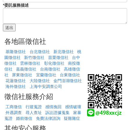
*委託服務描述
各地區徵信社
基隆徵信社
台北徵信社
新北徵信社
桃
園徵信社
新竹徵信社
苗栗徵信社
台中
徵信社
雲林徵信社
彰化徵信社
南投徵
信社
嘉義徵信社
台南徵信社
高雄徵信
社
屏東徵信社
宜蘭徵信社
台東徵信社
花蓮徵信社
大陸徵信社
金門澎湖徵信社
海外徵信社
上海中安調查公司
徵信社服務介紹
工商徵信
行蹤蒐證
感情挽回
感情破壞
外遇調查
尋人查址
訴訟證據蒐集
家暴
蒐證
婚前徵信
免費法律諮詢
疑難雜症
其他安心服務