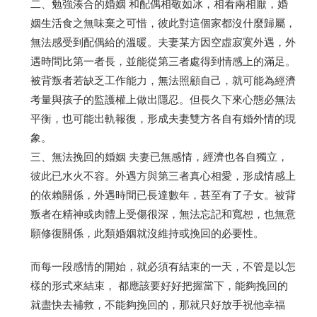
二、勉強湊合的婚姻 和配偶相敬如冰，相看兩相厭，婚
姻生活食之無味棄之可惜，彼此對這個家都沒什麼歸屬，
無法感受到配偶給的溫暖。夫妻某方因空虛寂寞外遇，外
遇時間比第一者長，並能從第三者處得到情感上的滿足。
被背叛者若缺乏工作能力，無法照顧自己，就可能為經濟
考量與孩子的監護權上做出隱忍。但長久下來心態必無法
平衡，也可能出軌報復，形成夫妻雙方各自有婚外情的現
象。
三、無法挽回的婚姻 夫妻已無感情，經濟也各自獨立，
彼此已水火不容。外遇方與第三者真心相愛，形成情感上
的依賴關係，外遇時間已長達數年，甚至有了子女。被背
叛者在精神或肉體上受傷很深，無法忘記和寬恕，也無意
願修復關係，此類婚姻就沒維持或挽回的必要性。
而每一段感情的開始，就必須有結束的一天，不管是以怎
樣的形式來結束， 都應該要好好把握當下，能夠挽回的
就盡快去補救，不能夠挽回的，那就只好放手祝他幸福