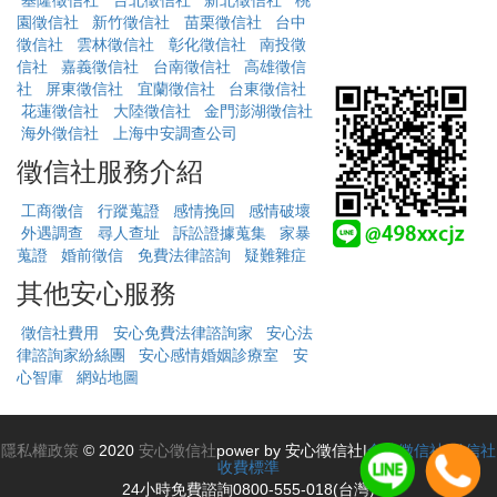
基隆徵信社
台北徵信社
新北徵信社
桃
園徵信社
新竹徵信社
苗栗徵信社
台中
徵信社
雲林徵信社
彰化徵信社
南投徵
信社
嘉義徵信社
台南徵信社
高雄徵信
社
屏東徵信社
宜蘭徵信社
台東徵信社
花蓮徵信社
大陸徵信社
金門澎湖徵信社
海外徵信社
上海中安調查公司
徵信社服務介紹
工商徵信
行蹤蒐證
感情挽回
感情破壞
外遇調查
尋人查址
訴訟證據蒐集
家暴
蒐證
婚前徵信
免費法律諮詢
疑難雜症
其他安心服務
徵信社費用
安心免費法律諮詢家
安心法
律諮詢家紛絲團
安心感情婚姻診療室
安
心智庫
網站地圖
隱私權政策
© 2020
安心徵信社
power by 安心徵信社|
合法徵信社
|
徵信社
收費標準
24小時免費諮詢0800-555-018(台灣)