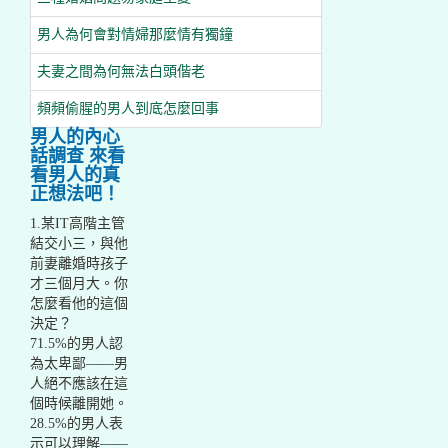
男人為何會對情婦那麼情有獨鐘
夫妻之間為何無法白頭偕老
頻頻偷腥的男人到底怎麼回事
男人的內心
話調查 來看
看男人的真
正想法吧！
1.某IT高階主管
結交小三，與他
前妻離婚時孩子
才三個月大。你
怎麼看他的這個
決定？
71.5%的男人認
為太卑鄙——男
人絕不應該在這
個時候離開她。
28.5%的男人表
示可以理解——