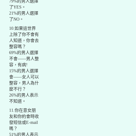
79%的男人選擇
了YES。
21%的男人選擇
了NO。
10.如果這世界
上除了你不會有
人知道，你會去
整容嗎？
69%的男人選擇
不會——男人整
容，有病!
15%的男人選擇
會——女人可以
整容，男人為什
麼不行？
26%的男人表示
不知道。
11.你在意女朋
友和你約會時收
發短信或E-mail
嗎？
51%的男人表示