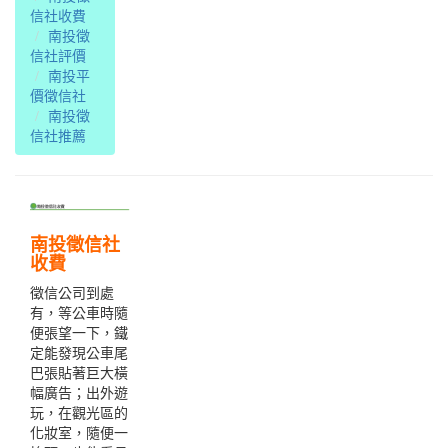
信社收費
南投徵
信社評價
南投平
價徵信社
南投徵
信社推薦
南投徵信社
收費
徵信公司到處
有，等公車時隨
便張望一下，鐵
定能發現公車尾
巴張貼著巨大橫
幅廣告；出外遊
玩，在觀光區的
化妝室，隨便一