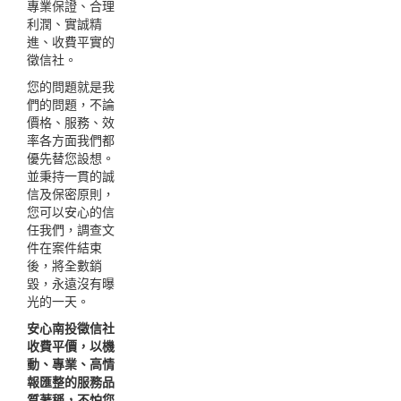
專業保證、合理
利潤、實誠精
進、收費平實的
徵信社。
您的問題就是我
們的問題，不論
價格、服務、效
率各方面我們都
優先替您設想。
並秉持一貫的誠
信及保密原則，
您可以安心的信
任我們，調查文
件在案件結束
後，將全數銷
毀，永遠沒有曝
光的一天。
安心南投徵信社
收費平價，以機
動、專業、高情
報匯整的服務品
質著稱，不怕您