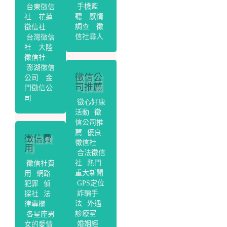
手機監
台東徵信
聽
感情
社
花蓮
調查
徵
徵信社
信社尋人
台灣徵信
社
大陸
徵信社
澎湖徵信
徵信公
公司
金
司推薦
門徵信公
司
徵心好康
活動
徵
信公司推
薦
優良
徵信費
徵信社
用
合法徵信
社
熱門
徵信社費
重大新聞
用
網路
GPS定位
犯罪
偵
詐騙手
探社
法
法
外遇
律專欄
診療室
各星座男
婚姻經
女的愛情