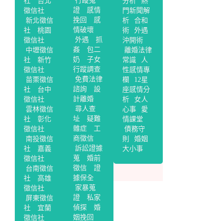
行蹤蒐
社
台北
分析
熱
證
感情
徵信社
門新聞解
挽回
感
新北徵信
析
合和
情破壞
社
桃園
術
外遇
外遇
抓
徵信社
沖開術
姦
包二
中壢徵信
離婚法律
奶
子女
社
新竹
常識
人
行蹤調查
徵信社
性感情專
免費法律
苗栗徵信
欄
12星
諮詢
設
社
台中
座感情分
計離婚
徵信社
析
女人
尋人查
雲林徵信
心事
愛
址
疑難
社
彰化
情課堂
雜症
工
徵信社
債務守
商徵信
南投徵信
則
婚姻
訴訟證據
社
嘉義
大小事
蒐
婚前
徵信社
徵信
證
台南徵信
據保全
社
高雄
家暴蒐
徵信社
證
私家
屏東徵信
偵探
婚
社
宜蘭
姻挽回
徵信社