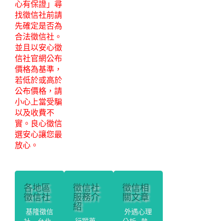
心有保證」尋
找徵信社前請
先確定是否為
合法徵信社。
並且以安心徵
信社官網公布
價格為基準，
若低於或高於
公布價格，請
小心上當受騙
以及收費不
實。良心徵信
選安心讓您最
放心。
各地區
徵信社
徵信相
徵信社
服務介
關文章
紹
基隆徵信
外遇心理