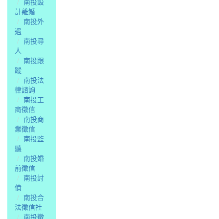
南投設
計離婚
南投外
遇
南投尋
人
南投跟
蹤
南投法
律諮詢
南投工
商徵信
南投商
業徵信
南投監
聽
南投婚
前徵信
南投討
債
南投合
法徵信社
南投徵