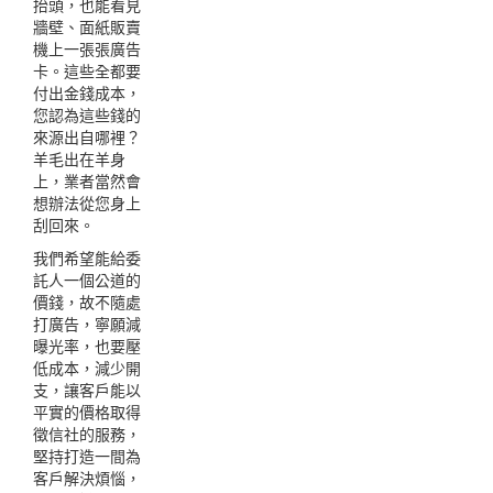
抬頭，也能看見
牆壁、面紙販賣
機上一張張廣告
卡。這些全都要
付出金錢成本，
您認為這些錢的
來源出自哪裡？
羊毛出在羊身
上，業者當然會
想辦法從您身上
刮回來。
我們希望能給委
託人一個公道的
價錢，故不隨處
打廣告，寧願減
曝光率，也要壓
低成本，減少開
支，讓客戶能以
平實的價格取得
徵信社的服務，
堅持打造一間為
客戶解決煩惱，