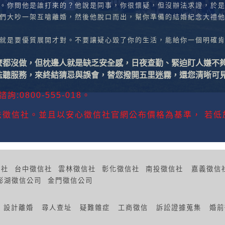
。你問他是誰打來的？他說是同事，你很懷疑，但沒辦法求證，於
們大吵一架互嗆離婚，然後他脫口而出，幫你準備的結婚紀念大禮
就是要優質展開才對。不要讓疑心毀了你的生活，能給你一個明確
麼都沒做，但枕邊人就是缺乏安全感，日夜查勤、緊迫盯人嫌不
監聽服務，來終結猜忌與誤會，替您撥開五里迷霧，還您清晰可
800-555-018。
徵信社。並且以安心徵信社官網公布價格為基準， 若低
信社
台中徵信社
雲林徵信社
彰化徵信社
南投徵信社
嘉義徵信
澎湖徵信公司
金門徵信公司
設計離婚
尋人查址
疑難雜症
工商徵信
訴訟證據蒐集
婚前