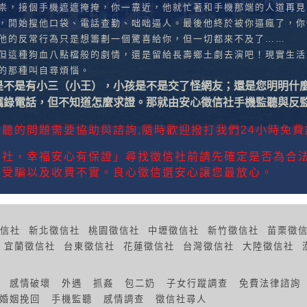
祟，接個手機遮遮掩掩，你一靠近，他就忙著和手機那端的人道再見
，開始搜他口袋、電話查勤、咄咄逼人。最後他終於被你逼瘋了，你
他的反常行為只是想籌劃一個驚喜給你，但一切都來不及了……
但這種狗血八點檔般的劇情，還是留給長壽鄉土劇去演吧！現實生活
的那種叫自尋煩惱。
是不是有小三（小王），小孩是不是交了怪網友；還是您明明什
竊錄電話，但不知道怎麼求證。那就由安心徵信社手機監聽與反
的問題需要協助與諮詢,隨時歡迎撥打我們24小時免費諮詢:0
信社，幸福安心有保證」尋找徵信社前請先確定是否為合法
當受騙以及收費不實。良心徵信選安心讓您最放心。
信社
新北徵信社
桃園徵信社
中壢徵信社
新竹徵信社
苗栗徵
宜蘭徵信社
台東徵信社
花蓮徵信社
台灣徵信社
大陸徵信社
感情破壞
外遇
抓姦
包二奶
子女行蹤調查
免費法律諮詢
婚姻挽回
手機監聽
感情調查
徵信社尋人