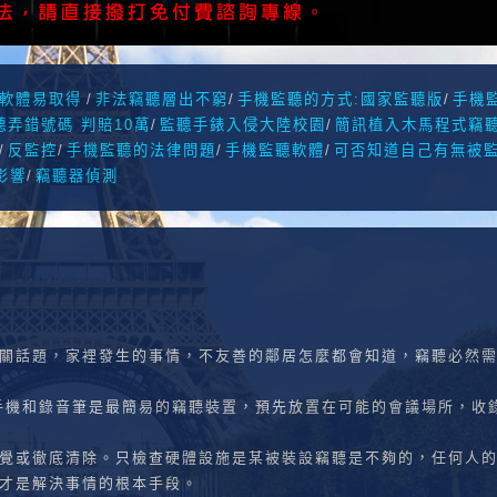
軟體易取得
/
非法竊聽層出不窮
/
手機監聽的方式:國家監聽版
/
手機
聽弄錯號碼 判賠10萬
/
監聽手錶入侵大陸校園
/
簡訊植入木馬程式竊
/
反監控
/
手機監聽的法律問題
/
手機監聽軟體
/
可否知道自己有無被
影響
/
竊聽器偵測
關話題，家裡發生的事情，不友善的鄰居怎麼都會知道，竊聽必然
手機和錄音筆是最簡易的竊聽裝置，預先放置在可能的會議場所，收
覺或徹底清除。只檢查硬體設施是某被裝設竊聽是不夠的，任何人
才是解決事情的根本手段。