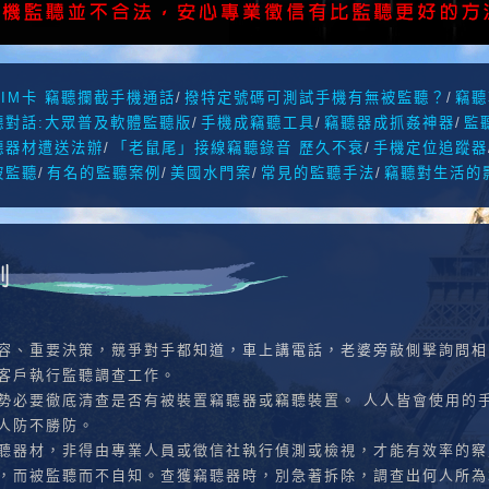
IM卡 竊聽攔截手機通話
/
撥特定號碼可測試手機有無被監聽？
/
竊聽
聽對話:大眾普及軟體監聽版
/
手機成竊聽工具
/
竊聽器成抓姦神器
/
監
聽器材遭送法辦
/
「老鼠尾」接線竊聽錄音 歷久不衰
/
手機定位追蹤器
被監聽
/
有名的監聽案例
/
美國水門案
/
常見的監聽手法
/
竊聽對生活的
容、重要決策，競爭對手都知道，車上講電話，老婆旁敲側擊詢問相
客戶執行監聽調查工作。
勢必要徹底清查是否有被裝置竊聽器或竊聽裝置。 人人皆會使用的
人防不勝防。
聽器材，非得由專業人員或徵信社執行偵測或檢視，才能有效率的察
，而被監聽而不自知。查獲竊聽器時，別急著拆除，調查出何人所為