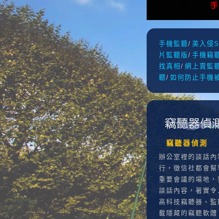
手機監聽
/
美入侵S
片監聽版
/
手機竊
找真相
/
網上賣監
聽
/
如何防止手機
竊聽器偵測
辦公室裡的談話內
行，徵信社都會幫
重要會議的場地，
談話內容，著實令
高科技竊聽器、監
載隱藏的竊聽軟體