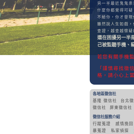
另一半最近鬼鬼祟
什麼你都覺得可疑
不給你，你才發現
雖然說人生如戲，
查證，越查越懷疑
還在困擾另一半
己被監聽手機、
若您有關手機監聽
「謹慎尋找徵
格，請小心上
各地區徵信社
基隆 徵信社
台北徵
徵信社
屏東徵信社
徵信社服務介紹
行蹤蒐證
感情挽回
暴蒐證
私家偵探