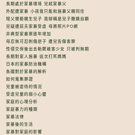
長期處於家暴環境 兒弒家暴父
外配遭家暴 小孩竟只能和施暴父親同住
噁父猥褻親生兒子 竟辯稱是兒子撒嬌自願
兒疑遭前夫家暴受虐 母將照片PO網
非典型家暴案逐年增加
母忍無可忍刺傷逆子 遭兒告傷害罪
性侵交保後出去勒斃被害少女 只被判無期
長期對家人施暴 這次打死媽媽
日本的家暴防治機構
各國對於家暴的解析
如何蒐集罪證
兒童被虐待的情況
受虐兒童的弱小心靈
家庭的心理分析
家庭暴力的種類
家暴法律
家暴後的生活
家暴對家庭的影響