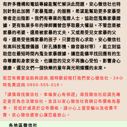
有許多機構和電話專線能幫忙解決此問題，安心徵信社也特
別針對此加開「家暴蒐證」的服務，希望能幫助更多家暴受
害者走出陰影。我們有專業的蒐證人士，協助您蒐集家暴證
據，更有執業多年的律師團替您爭取最大權益。不管您是被
家暴的老婆、還是被家暴的丈夫，又或是受兒女家暴的父
母，還是受爸媽家暴的孩子，只要您有心求助，安心徵信社
有高科技蒐證儀器（針孔攝影機、錄音器材等），能立刻協
助您在最短時間內蒐全家暴證據，讓您能儘早找回應有的生
命尊嚴和身家安全，也讓您的兒女不再擔心受怕、影響身心
健康，還兒女們一個快樂的童年與光明燦爛的未來。
若您有需要協助與諮詢,隨時歡迎撥打我們安心徵信社，24小
時免費諮詢:0800-555-018。
「謹慎尋找徵信社，幸福安心有保證」尋找徵信社前請先確
定是否為合法徵信社。並且以安心徵信社官網公布價格為基
準， 若低於或高於公布價格，請小心上當受騙以及收費不
實。良心徵信選安心讓您最放心。
各地區徵信社