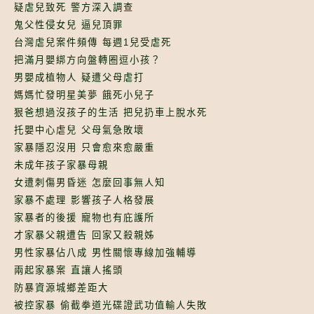
疑虐兒致死 警方深入調查
鬼父性侵女兒 逼兒頂罪
台灣虐兒案件頻傳 每週1兒受虐死
把滿月嬰綁方向盤轉圈逗小孩？
男嬰成植物人 疑遭父母虐打
媽媽忙發明星美夢 餓死小兒子
狠爸想過沒孩子的生活 把兒扔車上脫水死
托嬰中心虐兒 父母氣急敗壞
家暴隱忍沒用 只會愈來愈嚴重
未成年孩子家暴母親
女遭刺傷男昏迷 怎麼回事無人知
家暴不處理 影響孩子人格發展
家暴者的後援 寵物也有庇護所
才家暴父親遭告 回家又殺親姊
男性家暴佔八成 男性關懷專線加強輔導
兩起家暴案 直讓人搖頭
防暴資源城鄉差距大
被控家暴 偷截拳道光碟證武功值輸人失敗