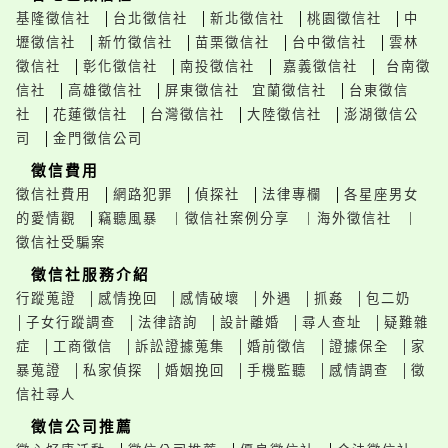
基隆徵信社
│
台北徵信社
│
新北徵信社
│
桃園徵信社
│
中
壢徵信社
│
新竹徵信社
│
苗栗徵信社
│
台中徵信社
│
雲林
徵信社
│
彰化徵信社
│
南投徵信社
│
嘉義徵信社
│
台南徵
信社
│
高雄徵信社
│
屏東徵信社
宜蘭徵信社
│
台東徵信
社
│
花蓮徵信社
│
台灣徵信社
│
大陸徵信社
│
澎湖徵信公
司
│
金門徵信公司
徵信費用
徵信社費用
│
網路犯罪
│
偵探社
│
法律專欄
│
各星座男女
的愛情觀
│
竊聽風暴
｜
徵信社案例分享
｜
海外徵信社
｜
徵信社受騙案
徵信社服務介紹
行蹤蒐證
│感情挽回
│感情破壞
│外遇
│抓姦
│包二奶
│子女行蹤調查
│法律諮詢
│設計離婚
│尋人查址
│疑難雜
症
│工商徵信
│訴訟證據蒐集
│婚前徵信
│證據保全
│家
暴蒐證
│私家偵探
│婚姻挽回
│手機監聽
│感情調查
│徵
信社尋人
徵信公司推薦