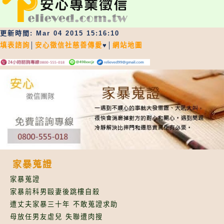
更新時間: Mar 04 2015 15:16:10
填表諮詢
│
安心徵信社慈善傳愛
♥│
網站地圖
家暴蒐證
家暴蒐證
家暴前科男毆妻後跳樓自殺
遭丈夫家暴三十年 不敢蒐證求助
母放任男友虐兒 失聯遭肉搜