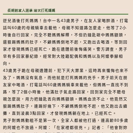
逆兒酒後打死媽媽！台中一名43歲男子，在友人家喝醉酒，打電
話叫60歲的母親騎車去載他，母親不知道路怎麼走，他等了2小
時後自行回家，完全不聽媽媽解釋，不但扔鑰匙砸中媽媽額頭，
還狠踢媽媽的肚子，不顧媽媽倒地不起，又跑出去喝酒，等到回
家才發現媽媽已經死亡，跪在遺體前後悔痛哭。警方調查，男子
早有多回家暴紀錄，經常對大陸籍配偶和媽媽以及阿嬤拳腳相
向。
43歲男子跪在母親遺體前，犯下天大罪業，這時再來懺悔也來不
及了。媽媽沒有氣息，而他就是打死媽媽的兇手。男子前天在朋
友家中喝酒，打電話叫60歲媽媽騎車來載他，但媽媽一直找不到
路，等了2個小時後，他滿肚子氣走路回家，回到家完全不聽母
親怎麼說，用力把鑰匙丟向媽媽額頭。媽媽血流不止，他竟然又
狠踢媽媽肚子，連踢好幾下，不顧媽媽倒地不起，他又跑出去續
攤，直到凌晨3點回家，才發現媽媽躺在地上，已經死亡。
男子對媽媽動粗不是第一次，全家人都被他打過，連高齡80多歲
的阿嬤也不放過。阿嬤：「在家裡都很兇。」記者：「他會對妳