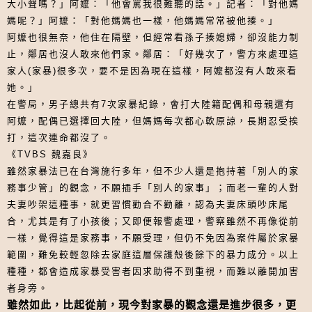
大小聲嗎？」阿嬤：「他會罵我很難聽的話。」記者：「對他媽
媽呢？」阿嬤：「對他媽媽也一樣，他媽媽常常被他揍。」
阿嬤也很無奈，他住在隔壁，但經常看孫子揍媳婦，卻沒能力制
止，鄰居也沒人敢來他們家。鄰居：「好幾次了，警方來處理這
家人(家暴)很多次，要不是因為現在這樣，阿嬤都沒有人敢來看
她。」
在警局，男子總共有7次家暴紀錄，會打大陸籍配偶和母親還有
阿嬤，配偶已選擇回大陸，但媽媽每次都心軟原諒，長期忍受挨
打，這次連命都沒了。
《TVBS 魏嘉良》
雖然家暴法已在台灣施行多年，但不少人還是抱持著「別人的家
務事少管」的觀念，不願插手「別人的家事」；而老一輩的人對
夫妻吵架這種事，就更習慣勸合不勸離，認為夫妻床頭吵床尾
合，尤其是有了小孩後；又即便報警處理，警察雖然不再像從前
一樣，覺得這是家務事，不願受理，但仍不免因為案件屬於家暴
範圍，難免較輕忽除去家庭這層保護殼後餘下的暴力成分。以上
種種，都會造成家暴受害者因求助得不到重視，而難以離開加害
者身旁。
雖然如此，比起從前，現今對家暴的觀念還是進步很多，更