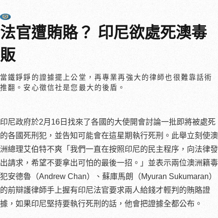
法官遭賄賂？ 印尼欲處死澳毒
販
當鐵錚錚的證據擺上公堂，再專業再強大的律師也很難靠話術
推翻。安心徵信社是您最大的後盾。
印尼政府於2月16日找來了各國的大使開會討論一批即將被處死
的各國死刑犯，並告知可能會在這星期執行死刑。此舉立刻使澳
洲總理艾伯特不爽「我們一直在按照印尼的民主程序，向法律發
出請求，希望不要拿出可怕的最後一招。」並表示兩位澳洲籍毒
犯安德魯（Andrew Chan）、蘇庫馬朗（Myuran Sukumaran）
的前辯護律師手上握有印尼法官要求兩人給錢才輕判的賄賂證
據，如果印尼堅持要執行死刑的話，他會把證據全都公布。