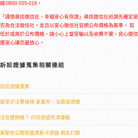
線:0800-555-018。
「謹慎尋找徵信社，幸福安心有保證」尋找徵信社前請先確定是
否為合法徵信社。並且以安心徵信社官網公布價格為基準， 若
低於或高於公布價格，請小心上當受騙以及收費不實。良心徵信
選安心讓您最放心。
訴訟證據蒐集相關連結
訴訟證據蒐集
疑是非法繁殖場 家畜所：沒直接證據
法官遭賄賂？ 印尼欲處死澳毒販
黃聖依公開受邀奧斯卡證據 網友打臉