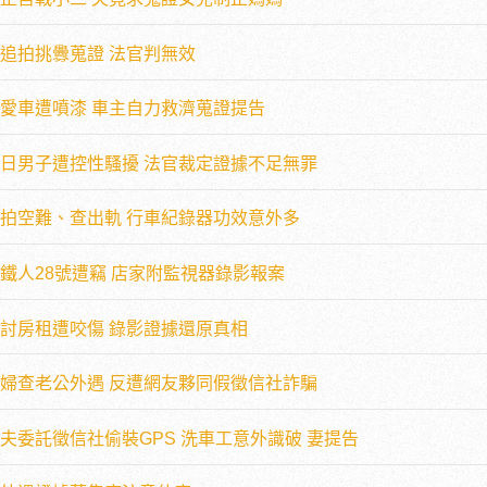
追拍挑釁蒐證 法官判無效
愛車遭噴漆 車主自力救濟蒐證提告
日男子遭控性騷擾 法官裁定證據不足無罪
拍空難、查出軌 行車紀錄器功效意外多
鐵人28號遭竊 店家附監視器錄影報案
討房租遭咬傷 錄影證據還原真相
婦查老公外遇 反遭網友夥同假徵信社詐騙
夫委託徵信社偷裝GPS 洗車工意外識破 妻提告