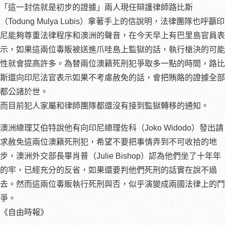
「這一封信就是初步的證據」兩人現任辯護律師路比斯
（Todung Mulya Lubis）拿著手上的信說明，法律團隊也呼籲印
尼能夠尊重法律程序和澳洲的聲音，在今天早上有巴里島官員表
示，如果這兩位毒販被送進爪哇島上監獄的話，執行槍決的可能
性就會提高許多。為替兩位澳籍死刑犯爭取多一點的時間，路比
斯還向印尼法官表示如果不考慮赦免的話，會把賄賂的證據全部
都公諸於世。
而目前犯人家屬和律師團隊都還沒有接到監獄轉移的通知。
澳洲總理艾伯特說他有向印尼總理佐科（Joko Widodo）發出請
求赦免這兩位澳籍死刑犯，希望不要把事情弄到不可收拾的地
步，澳洲外交部長畢肖普（Julie Bishop）認為他們坐了十年年
的牢，已經充分的反省，如果還要判他們死刑的話實在說不過
去。然而這兩位毒販執行死刑與否，似乎演變成兩國法律上的鬥
爭。
《自由時報》