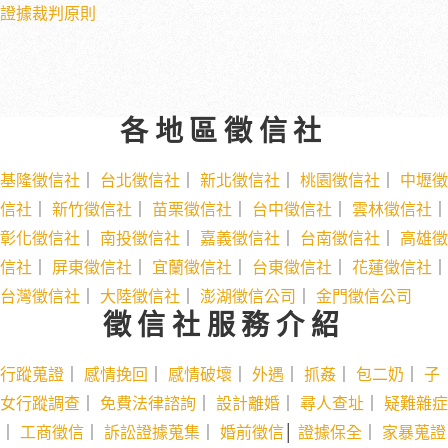
證據裁判原則
各地區徵信社
基隆徵信社
｜
台北徵信社
｜
新北徵信社
｜
桃園徵信社
｜
中壢徵
信社
｜
新竹徵信社
｜
苗栗徵信社
｜
台中徵信社
｜
雲林徵信社
｜
彰化徵信社
｜
南投徵信社
｜
嘉義徵信社
｜
台南徵信社
｜
高雄徵
信社
｜
屏東徵信社
｜
宜蘭徵信社
｜
台東徵信社
｜
花蓮徵信社
｜
台灣徵信社
｜
大陸徵信社
｜
澎湖徵信公司
｜
金門徵信公司
徵信社服務介紹
行蹤蒐證
｜
感情挽回
｜
感情破壞
｜
外遇
｜
抓姦
｜
包二奶
｜
子
女行蹤調查
｜
免費法律諮詢
｜
設計離婚
｜
尋人查址
｜
疑難雜症
｜
工商徵信
｜
訴訟證據蒐集
｜
婚前徵信
│
證據保全
｜
家暴蒐證