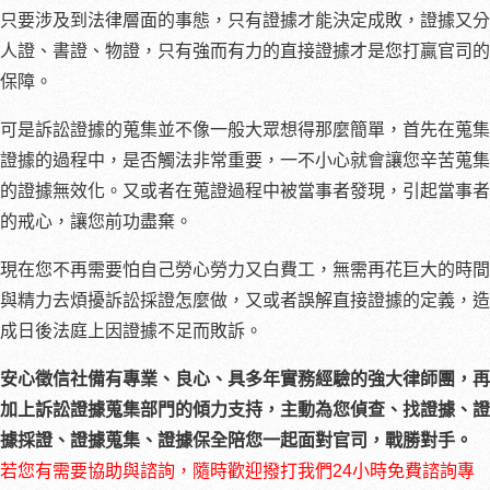
只要涉及到法律層面的事態，只有證據才能決定成敗，證據又分
人證、書證、物證，只有強而有力的直接證據才是您打贏官司的
保障。
可是訴訟證據的蒐集並不像一般大眾想得那麼簡單，首先在蒐集
證據的過程中，是否觸法非常重要，一不小心就會讓您辛苦蒐集
的證據無效化。又或者在蒐證過程中被當事者發現，引起當事者
的戒心，讓您前功盡棄。
現在您不再需要怕自己勞心勞力又白費工，無需再花巨大的時間
與精力去煩擾訴訟採證怎麼做，又或者誤解直接證據的定義，造
成日後法庭上因證據不足而敗訴。
安心徵信社備有專業、良心、具多年實務經驗的強大律師團，再
加上訴訟證據蒐集部門的傾力支持，主動為您偵查、找證據、證
據採證、證據蒐集、證據保全陪您一起面對官司，戰勝對手。
若您有需要協助與諮詢，隨時歡迎撥打我們24小時免費諮詢專