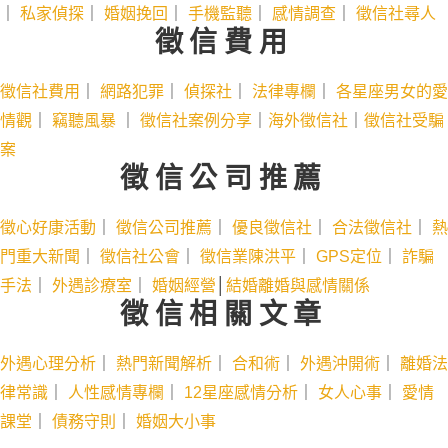
｜
私家偵探
｜
婚姻挽回
｜
手機監聽
｜
感情調查
｜
徵信社尋人
徵信費用
徵信社費用
｜
網路犯罪
｜
偵探社
｜
法律專欄
｜
各星座男女的愛
情觀
｜
竊聽風暴
｜
徵信社案例分享
｜
海外徵信社
｜
徵信社受騙
案
徵信公司推薦
徵心好康活動
｜
徵信公司推薦
｜
優良徵信社
｜
合法徵信社
｜
熱
門重大新聞
｜
徵信社公會
｜
徵信業陳洪平
｜
GPS定位
｜
詐騙
手法
｜
外遇診療室
｜
婚姻經營
│
結婚離婚與感情關係
徵信相關文章
外遇心理分析
｜
熱門新聞解析
｜
合和術
｜
外遇沖開術
｜
離婚法
律常識
｜
人性感情專欄
｜
12星座感情分析
｜
女人心事
｜
愛情
課堂
｜
債務守則
｜
婚姻大小事