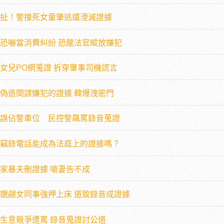
扯！警撞死女童肇逃還湮滅證據
恐嚇當消費糾紛 恐龍法官縱放嫌犯
女兒PO網蒐證 拆穿肇事司機謊言
偽造間諜嫌犯的證據 韓爆洩密門
誤佔警車位 民控警飆罵錄音蒐證
竊錄電話能成為法庭上的證據嗎？
家暴夫刪證據 嗆妻告不成
覬覦女同事強押上床 道致錄音成證據
生意競爭遭罵 錄音蒐證討公道