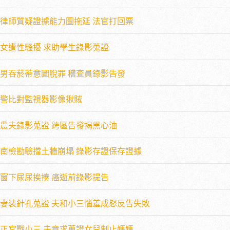
律師質疑證據能力圖拖延 法官打回票
女遭性騷擾 求助學生錄影蒐證
男吞菸蒂意圖脫罪 稽查員錄影告發
警比對監視器影像揪賊
農夫錄影蒐證 跨區告發揭黑心油
南檢勘驗擋土牆崩塌 錄影存證保存證據
窗下尿尿挨揍 癌逝前錄影提告
妻裝針孔蒐證 夫和小三惱羞成怒反告失敗
正宮戰小三 夫竟求蒐證女兒制止媽媽