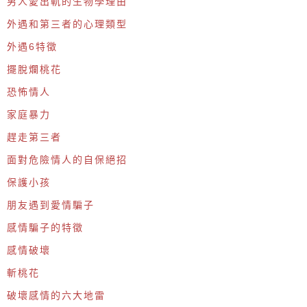
男人愛出軌的生物學理由
外遇和第三者的心理類型
外遇6特徵
擺脫爛桃花
恐怖情人
家庭暴力
趕走第三者
面對危險情人的自保絕招
保護小孩
朋友遇到愛情騙子
感情騙子的特徵
感情破壞
斬桃花
破壞感情的六大地雷