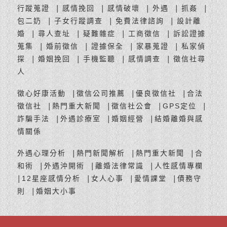
行蹤蒐證
感情挽回
感情破壞
外遇
抓姦
│
│
│
│
│
包二奶
子女行蹤調查
免費法律諮詢
設計離
│
│
│
婚
尋人查址
疑難雜症
工商徵信
訴訟證據
│
│
│
│
蒐集
婚前徵信
證據保全
家暴蒐證
私家偵
│
│
│
│
探
婚姻挽回
手機監聽
感情調查
徵信社尋
│
│
│
│
人
徵心好康活動
徵信公司推薦
優良徵信社
合法
│
│
│
徵信社
熱門重大新聞
徵信社公會
GPS定位
│
│
│
│
詐騙手法
外遇診療室
婚姻經營
結婚離婚與感
│
│
│
情關係
外遇心理分析
熱門新聞解析
熱門重大新聞
合
│
│
│
和術
外遇沖開術
離婚法律常識
人性感情專欄
│
│
│
12星座感情分析
女人心事
愛情課堂
債務守
│
│
│
│
則
婚姻大小事
│