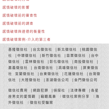
感情破壞的影響
感情破壞前的審查性
感情破壞前的調查
感情破壞與道德的衡量性
感情破壞案例-介入的第三者
基隆徵信社
台北徵信社
新北徵信社
桃園徵信
│
│
│
社
中壢徵信社
新竹徵信社
苗栗徵信社
台中
│
│
│
│
徵信社
雲林徵信社
彰化徵信社
南投徵信社
│
│
│
│
嘉義徵信社
台南徵信社
高雄徵信社
屏東徵信
│
│
│
社
宜蘭徵信社
台東徵信社
花蓮徵信社
台灣徵
│
│
│
信社
大陸徵信社
澎湖徵信公司
金門徵信公司
│
│
│
徵信社費用
網路犯罪
偵探社
法律專欄
各星
│
│
│
│
座男女的愛情觀
竊聽風暴
徵信社案例分享
海
│
｜
｜
外徵信社
徵信社受騙案
｜