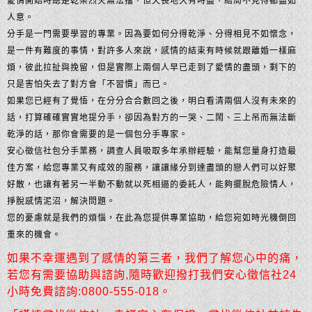
愛情開始時總是乾柴烈火無法擋，但天長地久有時盡，結局不見得都盡如
人意。
分手是一門需要學習的專業。因為要如何分得乾淨、分得相見不如懷念，
是一件有難度的事情，對許多人來說，感情的結束有時候就跟離婚一樣麻
煩，彼此拉扯與挽留，但是實際上兩個人早已走到了愛情的盡頭，剩下的
只是害怕失去了對方會「不習慣」而已。
如果您已經有了覺悟，在分分合合數回之後，明白看清兩個人沒有未來的
話，打算確確實實地提分手，卻因為對方的一哭、二鬧、三上吊而無法斷
乾淨的話，那你會需要的是一個包分手專家。
安心徵信社包分手業務，調查人員吸取多年承辦經驗，能幫您量身打造最
佳方案，給您專業又有成效的服務，讓讓緣分到達盡頭的戀人們可以好聚
好散，也讓有著另一半動不動就以死相逼的委託人，能夠擺脫危險情人，
掙脫感情泥沼，解決問題。
您的憂慮就是我們的煩惱，在此為您提供專業協助，給您宛如時光機倒回
重來的機會。
如果不幸運遇到了感情的第三者，我們了解您心中的痛，
若您有需要協助與諮詢,隨時歡迎撥打我們安心徵信社24
小時免費諮詢:0800-555-018。