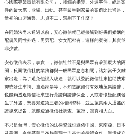
心國際專業徵信有限公司」，接觸的婚變、外遇事件，總是案
件的最大宗，欺騙、出軌、甚至嚴重到家暴的案例比比皆是，
當初的山盟海誓、忠貞不二，還剩下了什麼？
在同婚法尚未通過以前，安心徵信就已經接觸到好幾例婚姻的
配偶與同性外遇，男男配、女女配都有，這樣的案例，其實並
非少數。
安心徵信表示，事實上，徵信社並不是與民眾有著那麼大的隔
閡，反而徵信社的業務都與一般民眾息息相關，諸如當子女離
家出走，為了避免他誤入歧途，就可以委託徵信社來協助搜索
抑或發生車禍、遭遇家暴等，不知道該如何有效地蒐集證據，
也能夠透過徵信社來進行蒐證與證據保全，又或者懷疑配偶發
生了外遇，想要知道第三者的相關資料，並且蒐集兩人通姦的
證據來提告，就能透過徵信社調查、蒐證，讓真相大白。
不只是台灣，安心徵信的法律資源也遍佈中國、東南亞、日本
及美洲，今年甚至已布局至瑞士與當地的律師合作，籌備成立