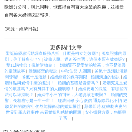
歐洲分公司，與此同時，也獲得台灣百大企業的殊榮，並接受
台灣各大媒體採訪報導。
(來源：經濟日報)
更多熱門文章
聖誕節優惠活動調查服務八折
|
什麼是柯立芝效應?
|
蒐集證據的原
則，你了解多少？?
|
被仙人跳、逼迫簽本票，這個本票有效益嗎?
|
雙11購物節！瘋搶購物金！
|
婚姻暨不是愛情的墳墓，也不是浪漫
的童話故事
|
婚姻經營的秘訣
|
中秋佳節 人團圓
|
爸氣十足活動活動
開獎囉!
|
爸氣十足活動
|
婚姻經營的保存期限
|
婚姻溝通的秘訣
|
婚
姻終點與愛情中繼的差別！
|
婚姻的基礎是愛情嗎？
|
婚姻究竟是愛
情的墳墓嗎？只有身其中的人能明瞭！
|
婚姻要走的長遠，有哪些方
法可以維持呢？
|
婚姻中小三的到來，大老婆該怎麼辦？
|
婚姻的交
響，長相廝守是一生一世！
|
經濟日報:安心徵信 通姦除罪化不怕 經
驗足夠的徵信社 仍然能捍衛你的婚姻權益
|
蘋果即時:從韓劇夫妻的
世界到羅志祥事件 來看婚姻和感情的問題
|
安心振興方案，您振興
了嗎！
|