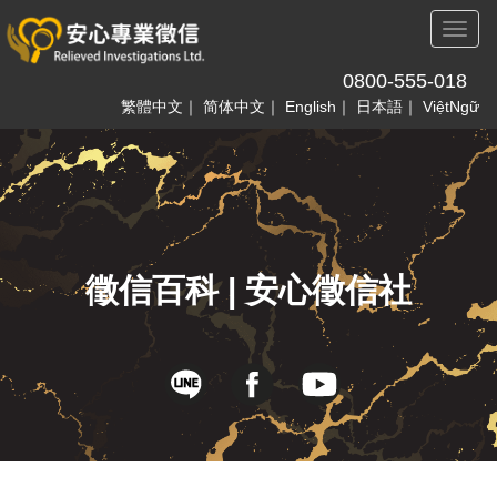
Toggl
naviga
0800-555-018
繁體中文
｜
简体中文
｜
English
｜
日本語
｜
ViệtNgữ
徵信百科 | 安心徵信社