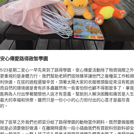
安心傳愛路得啟智學園
5/23星期二安心一早先來到了路得學園，安心傳愛活動除了物資捐贈之外
更重視的是身體力行，我們幫助老師們拔除雜草讓他門之後種菜工作較順
利快速，在拔的過程還蠻辛苦，頂著太陽大家的衣服根頭髮從來沒有乾過
而自然的環境總是會有許多蟲雖然有一些害怕但也顧不得那麼多了，畢竟
能夠為人付出學著關懷他人這才有意義，幫助別人解決困難和痛苦是人生
最大的幸福和快樂，雖然只是一份小小的心力但付出的心意才是最珍貴
的。
除了拔草之外我們也把菜分給了路得學園的動物當作飼料，既然要做服務
就是必須要做好做滿，在離開時還有一段小插曲我們有買飲料但飲料卻全
部一起消失，一群人找了許久最後才發現是被學生們拿去喝了，老師說他