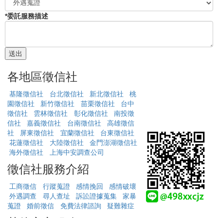
*委託服務描述
各地區徵信社
基隆徵信社
台北徵信社
新北徵信社
桃
園徵信社
新竹徵信社
苗栗徵信社
台中
徵信社
雲林徵信社
彰化徵信社
南投徵
信社
嘉義徵信社
台南徵信社
高雄徵信
社
屏東徵信社
宜蘭徵信社
台東徵信社
花蓮徵信社
大陸徵信社
金門澎湖徵信社
海外徵信社
上海中安調查公司
徵信社服務介紹
工商徵信
行蹤蒐證
感情挽回
感情破壞
外遇調查
尋人查址
訴訟證據蒐集
家暴
蒐證
婚前徵信
免費法律諮詢
疑難雜症