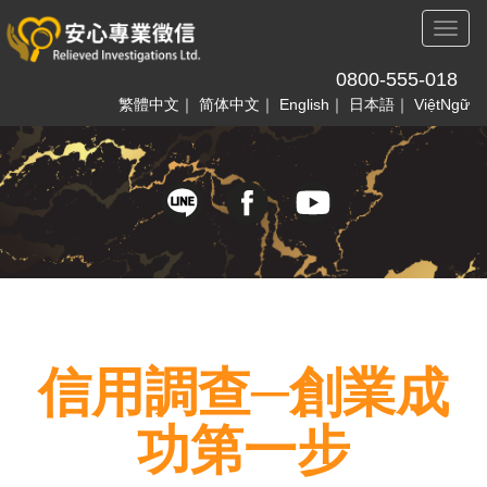
Toggl
naviga
0800-555-018
繁體中文
｜
简体中文
｜
English
｜
日本語
｜
ViệtNgữ
信用調查─創業成
功第一步